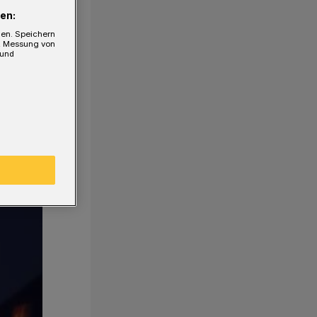
en:
gen. Speichern
e, Messung von
 und