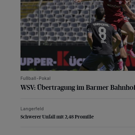
Fußball-Pokal
WSV: Übertragung im Barmer Bahnhof
Langerfeld
Schwerer Unfall mit 2,48 Promille
Schwerer Unfall mit 2,48 Promille