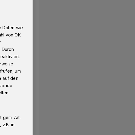
e Daten wie
ahl von OK
r
. Durch
aktiviert.
erweise
frufen, um
e auf den
ebende
elten
 gem. Art.
z.B. in