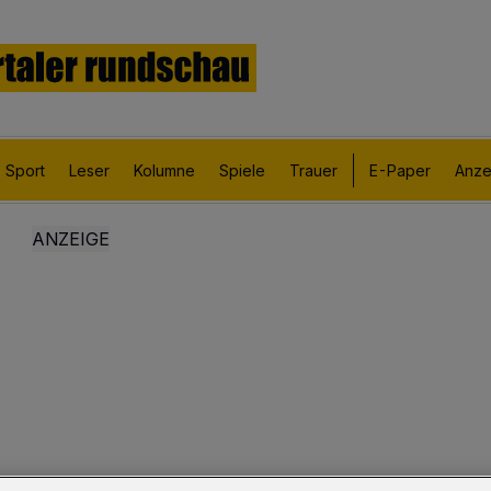
Sport
Leser
Kolumne
Spiele
Trauer
E-Paper
Anze