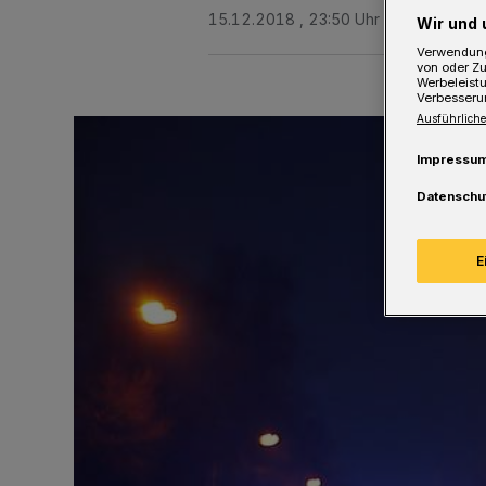
15.12.2018 , 23:50 Uhr
Eine Minute 
Wir und 
Verwendung
von oder Zu
Werbeleist
Verbesseru
Ausführliche
Impressu
Datenschu
E