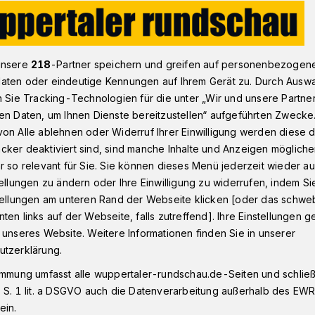
Mit Messer bedroht und ausgeraubt
unsere
218
-Partner speichern und greifen auf personenbezogen
aten oder eindeutige Kennungen auf Ihrem Gerät zu. Durch Ausw
n Sie Tracking-Technologien für die unter „Wir und unsere Partne
en Daten, um Ihnen Dienste bereitzustellen“ aufgeführten Zwecke
on Alle ablehnen oder Widerruf Ihrer Einwilligung werden diese de
bedroht und
cker deaktiviert sind, sind manche Inhalte und Anzeigen möglich
r so relevant für Sie. Sie können dieses Menü jederzeit wieder au
tellungen zu ändern oder Ihre Einwilligung zu widerrufen, indem Si
stellungen am unteren Rand der Webseite klicken [oder das schw
ten links auf der Webseite, falls zutreffend]. Ihre Einstellungen g
 unseres Website. Weitere Informationen finden Sie in unserer
lter Mann ist am Samstag (15. Dezember
utzerklärung.
 in Ronsdorf überfallen worden.
immung umfasst alle wuppertaler-rundschau.de-Seiten und schließt
 S. 1 lit. a DSGVO auch die Datenverarbeitung außerhalb des EWR, 
ein.