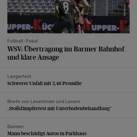
Fußball-Pokal
WSV: Übertragung im Barmer Bahnhof
und klare Ansage
Langerfeld
Schwerer Unfall mit 2,48 Promille
Schwerer Unfall mit 2,48 Promille
Briefe von Leserinnen und Lesern
„Stoßdämpfertest mit Unterbodenbehandlung“
„Stoßdämpfertest mit Unterbodenbehandlung“
Barmen
Mann beschädigt Autos in Parkhaus
Mann beschädigt Autos in Parkhaus