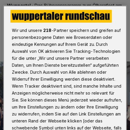
Wuppertal
·
Das Bühnenprogramm zum Ölbergfest am
21. Mai 2016.
Wir und unsere
218
-Partner speichern und greifen auf
20.05.2016 , 12:16 Uhr
Eine Minute Lesezeit
personenbezogene Daten wie Browserdaten oder
eindeutige Kennungen auf Ihrem Gerät zu. Durch
Auswahl von OK aktivieren Sie Tracking-Technologien
für die unter „Wir und unsere Partner verarbeiten
Daten, um Ihnen Dienste bereitzustellen“ aufgeführten
Zwecke. Durch Auswahl von Alle ablehnen oder
Widerruf Ihrer Einwilligung werden diese deaktiviert.
Wenn Tracker deaktiviert sind, sind manche Inhalte und
Anzeigen möglicherweise nicht mehr so relevant für
Sie. Sie können dieses Menü jederzeit wieder aufrufen,
um Ihre Einstellungen zu ändern oder Ihre Einwilligung
zu widerrufen, indem Sie auf den Link Einstellungen am
unteren Rand der Webseite klicken [oder das
schwebende Symbol unten links auf der Webseite, falls