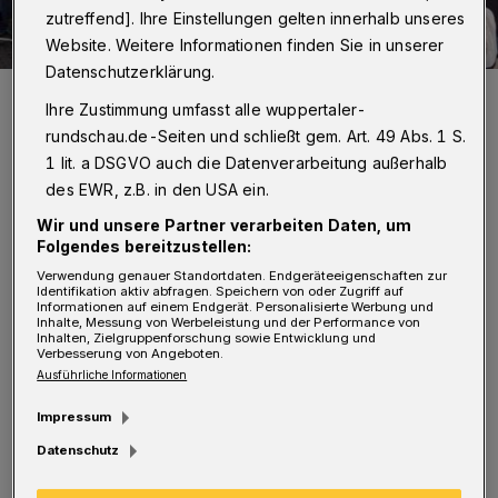
zutreffend]. Ihre Einstellungen gelten innerhalb unseres
Website. Weitere Informationen finden Sie in unserer
Datenschutzerklärung.
Tische und Stühle raus - schon geht es los ...
Ihre Zustimmung umfasst alle wuppertaler-
Foto: Manferd Bube
rundschau.de-Seiten und schließt gem. Art. 49 Abs. 1 S.
1 lit. a DSGVO auch die Datenverarbeitung außerhalb
des EWR, z.B. in den USA ein.
Wir und unsere Partner verarbeiten Daten, um
Folgendes bereitzustellen:
Von Manfred Bube
Verwendung genauer Standortdaten. Endgeräteeigenschaften zur
Identifikation aktiv abfragen. Speichern von oder Zugriff auf
A
Informationen auf einem Endgerät. Personalisierte Werbung und
b 15 Uhr spielen "Coda-Club" Jazz-Pop-
Inhalte, Messung von Werbeleistung und der Performance von
Inhalten, Zielgruppenforschung sowie Entwicklung und
Soul, ab 15.45 Uhr gibt es Folk-Musik
Verbesserung von Angeboten.
Ausführliche Informationen
von "Primerose Hill". Gegen 16.30 Uhr gibt es
Impressum
Rock und Pop von "Unplanbar", um 17.15 Uhr
Datenschutz
eine Samba-Percussion von "Apito Fiasko".
Südamerikanische Klänge werden um 18 Uhr