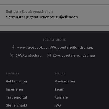
Seit dem 8. Juli verschollen
Vermisster Jugendlicher tot aufgefunden
Vermisster Jugendlicher tot aufgefunden
SOZIALE MEDIEN
www.facebook.com/WuppertalerRundschau/
@WRundschau
@wuppertalerrundschau
SERVICES
VERLAG
Reklamation
Mediadaten
Inserieren
Team
Trauerportal
Karriere
Stellenmarkt
FAQ