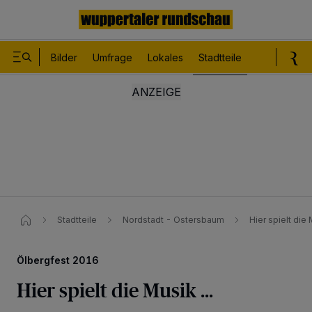
Bilder
Umfrage
Lokales
Stadtteile
Sport
Le
Stadtteile
Nordstadt - Ostersbaum
Hier spielt die 
Ölbergfest 2016
Hier spielt die Musik ...