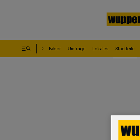
Bilder
Umfrage
Lokales
Stadtteile