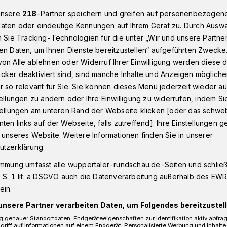
unsere
218
-Partner speichern und greifen auf personenbezogen
aten oder eindeutige Kennungen auf Ihrem Gerät zu. Durch Ausw
n Sie Tracking-Technologien für die unter „Wir und unsere Partne
Beyenburg
Dreimonate Baustelle am Langerfelder Markt
en Daten, um Ihnen Dienste bereitzustellen“ aufgeführten Zwecke
on Alle ablehnen oder Widerruf Ihrer Einwilligung werden diese de
cker deaktiviert sind, sind manche Inhalte und Anzeigen möglich
r so relevant für Sie. Sie können dieses Menü jederzeit wieder au
Baustelle am
tellungen zu ändern oder Ihre Einwilligung zu widerrufen, indem Si
stellungen am unteren Rand der Webseite klicken [oder das schw
ten links auf der Webseite, falls zutreffend]. Ihre Einstellungen g
r Markt
 unseres Website. Weitere Informationen finden Sie in unserer
utzerklärung.
immung umfasst alle wuppertaler-rundschau.de-Seiten und schließt
r Stadtwerke (WSW) arbeiten seit
 S. 1 lit. a DSGVO auch die Datenverarbeitung außerhalb des EWR, 
5) am Langerfelder Markt zwischen der
ein.
2 und Odoakerstraße 17 an neuen
unsere Partner verarbeiten Daten, um Folgendes bereitzustell
 genauer Standortdaten. Endgeräteeigenschaften zur Identifikation aktiv abfra
griff auf Informationen auf einem Endgerät. Personalisierte Werbung und Inhalt