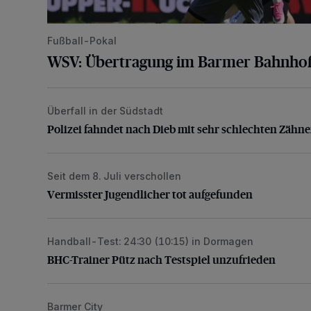
Fußball-Pokal
WSV: Übertragung im Barmer Bahnhof
Überfall in der Südstadt
Polizei fahndet nach Dieb mit sehr schlechten Zähne
Polizei fahndet nach Dieb mit sehr schlechten Zähn
Seit dem 8. Juli verschollen
Vermisster Jugendlicher tot aufgefunden
Vermisster Jugendlicher tot aufgefunden
Handball-Test: 24:30 (10:15) in Dormagen
BHC-Trainer Pütz nach Testspiel unzufrieden
BHC-Trainer Pütz nach Testspiel unzufrieden
Barmer City
Polizei-Einsatz und mehrere Anzeigen nach Schläge