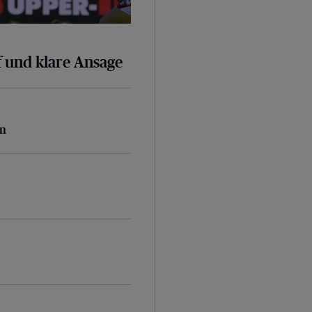
 und klare Ansage
n
en
rei