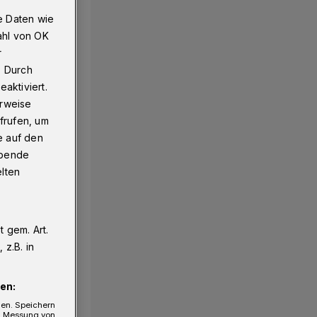
e Daten wie
ahl von OK
r
. Durch
aktiviert.
erweise
frufen, um
e auf den
ebende
elten
 gem. Art.
z.B. in
en:
gen. Speichern
e, Messung von