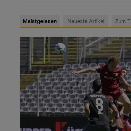
Meistgelesen
Neueste Artikel
Zum 
WSV: Übertragung im Barmer Bahnhof und klare An