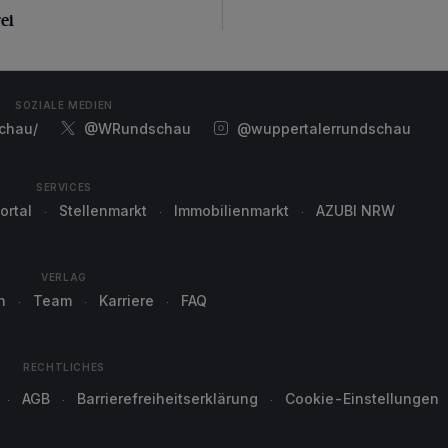
ei
SOZIALE MEDIEN
chau/
@WRundschau
@wuppertalerrundschau
SERVICES
ortal
Stellenmarkt
Immobilienmarkt
AZUBI NRW
VERLAG
n
Team
Karriere
FAQ
RECHTLICHES
AGB
Barrierefreiheitserklärung
Cookie-Einstellungen