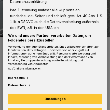
Datenschutzerklärung.
Ihre Zustimmung umfasst alle wuppertaler-
rundschau.de-Seiten und schließt gem. Art. 49 Abs. 1 S.
1 lit. a DSGVO auch die Datenverarbeitung außerhalb
des EWR, z.B. in den USA ein.
Wir und unsere Partner verarbeiten Daten, um
Folgendes bereitzustellen:
Die Scheibe musste dran glauben.
Verwendung genauer Standortdaten. Endgeräteeigenschaften zur
Foto: Christoph Petersen
Identifikation aktiv abfragen. Speichern von oder Zugriff auf
Informationen auf einem Endgerät. Personalisierte Werbung und
Inhalte, Messung von Werbeleistung und der Performance von
Inhalten, Zielgruppenforschung sowie Entwicklung und
Verbesserung von Angeboten.
Ausführliche Informationen
Impressum
Die Beamten waren von Passantinnen bzw.
Datenschutz
Passanten gemeinsam mit der Feuerwehr
alarmiert worden. Der Versuch, durch Klopfen
Einstellungen
an der Fensterscheibe Kontakt aufzunehmen,
scheiterte. Zudem war der Wagen