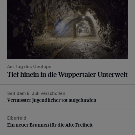
Am Tag des Geotops
Tief hinein in die Wuppertaler Unterwelt
Seit dem 8. Juli verschollen
Vermisster Jugendlicher tot aufgefunden
Vermisster Jugendlicher tot aufgefunden
Elberfeld
Ein neuer Brunnen für die Alte Freiheit
Ein neuer Brunnen für die Alte Freiheit