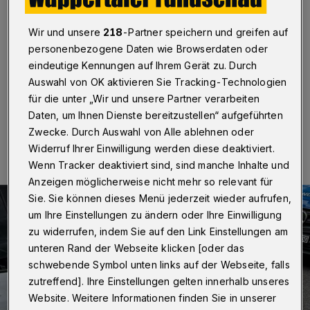
befreit
Wir und unsere
218
-Partner speichern und greifen auf
Wuppertal
·
Das Wuppertaler Ordnungsamt hat in der
personenbezogene Daten wie Browserdaten oder
Langerfelder Caronstraße eine bewusstlose Person aus
einem Pkw geholt.
eindeutige Kennungen auf Ihrem Gerät zu. Durch
Auswahl von OK aktivieren Sie Tracking-Technologien
für die unter „Wir und unsere Partner verarbeiten
Daten, um Ihnen Dienste bereitzustellen“ aufgeführten
16.09.2025 , 08:00 Uhr
Eine Minute Lesezeit
Zwecke. Durch Auswahl von Alle ablehnen oder
Widerruf Ihrer Einwilligung werden diese deaktiviert.
Wenn Tracker deaktiviert sind, sind manche Inhalte und
Anzeigen möglicherweise nicht mehr so relevant für
Sie. Sie können dieses Menü jederzeit wieder aufrufen,
um Ihre Einstellungen zu ändern oder Ihre Einwilligung
zu widerrufen, indem Sie auf den Link Einstellungen am
unteren Rand der Webseite klicken [oder das
schwebende Symbol unten links auf der Webseite, falls
zutreffend]. Ihre Einstellungen gelten innerhalb unseres
Website. Weitere Informationen finden Sie in unserer