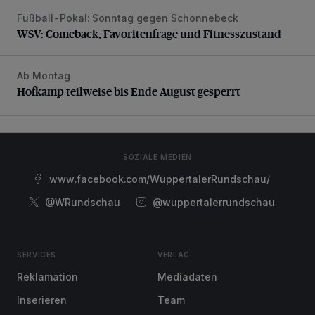
Fußball-Pokal: Sonntag gegen Schonnebeck
WSV: Comeback, Favoritenfrage und Fitnesszustand
WSV: Comeback, Favoritenfrage und Fitnesszustand
Ab Montag
Hofkamp teilweise bis Ende August gesperrt
Hofkamp teilweise bis Ende August gesperrt
SOZIALE MEDIEN
www.facebook.com/WuppertalerRundschau/
@WRundschau
@wuppertalerrundschau
SERVICES
VERLAG
Reklamation
Mediadaten
Inserieren
Team