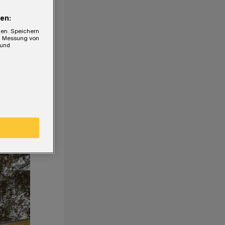
en:
gen. Speichern
e, Messung von
 und