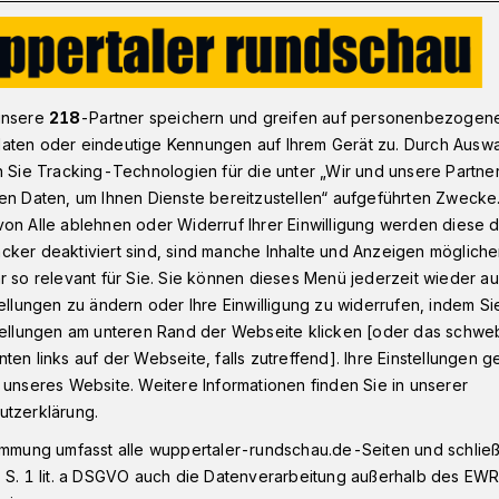
n - Oberbarmen
Nachbarschaftspark Oberbarmen: Workshop f
unsere
218
-Partner speichern und greifen auf personenbezogen
aten oder eindeutige Kennungen auf Ihrem Gerät zu. Durch Ausw
n Sie Tracking-Technologien für die unter „Wir und unsere Partne
en Daten, um Ihnen Dienste bereitzustellen“ aufgeführten Zwecke
ftspark: Workshop
on Alle ablehnen oder Widerruf Ihrer Einwilligung werden diese de
cker deaktiviert sind, sind manche Inhalte und Anzeigen möglich
rün
r so relevant für Sie. Sie können dieses Menü jederzeit wieder au
tellungen zu ändern oder Ihre Einwilligung zu widerrufen, indem Si
stellungen am unteren Rand der Webseite klicken [oder das schw
ten links auf der Webseite, falls zutreffend]. Ihre Einstellungen g
 Gemüse oder bunte Blumen? Beim
 unseres Website. Weitere Informationen finden Sie in unserer
ie Stadt in den Nachbarschaftspark
utzerklärung.
 die Teilnehmerinnen und Teilnehmer
immung umfasst alle wuppertaler-rundschau.de-Seiten und schließt
assen unterhalb des BOB-Campus
 S. 1 lit. a DSGVO auch die Datenverarbeitung außerhalb des EWR, 