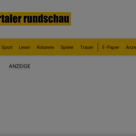
Sport
Leser
Kolumne
Spiele
Trauer
E-Paper
Anze