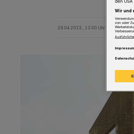
den USA 
Wir und 
Verwendung
von oder Zu
Werbeleist
29.04.2023 , 12:00 Uhr
2 Minuten Le
Verbesseru
Ausführliche
Impressu
Datenschu
E