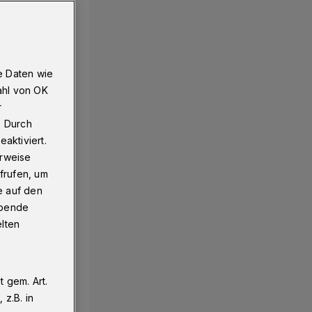
ürs neue Grün
e Daten wie
ahl von OK
r
. Durch
aktiviert.
erweise
frufen, um
e auf den
ebende
elten
 gem. Art.
z.B. in