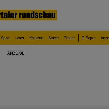
Sport
Leser
Kolumne
Spiele
Trauer
E-Paper
Anze