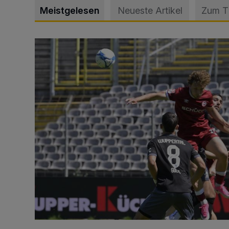
Meistgelesen
Neueste Artikel
Zum 
WSV: Übertragung im Barmer Bahnhof und klare An