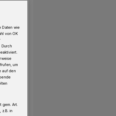
l-Heckinghausen​
e Daten wie
ahl von OK
r
. Durch
aktiviert.
erweise
frufen, um
e auf den
ebende
elten
 gem. Art.
z.B. in