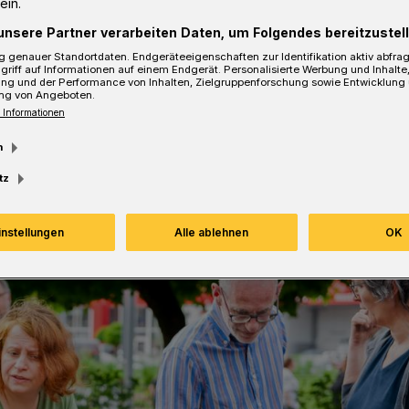
ein.
 laden für 15 Uhr auf den Bayer-Platz
unsere Partner verarbeiten Daten, um Folgendes bereitzustell
 genauer Standortdaten. Endgeräteeigenschaften zur Identifikation aktiv abfra
griff auf Informationen auf einem Endgerät. Personalisierte Werbung und Inhalt
ung und der Performance von Inhalten, Zielgruppenforschung sowie Entwicklung
ng von Angeboten.
 Informationen
Lesezeit
m
tz
instellungen
Alle ablehnen
OK