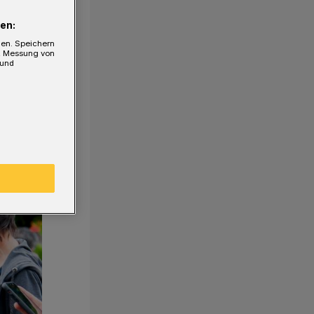
en:
gen. Speichern
e, Messung von
 und