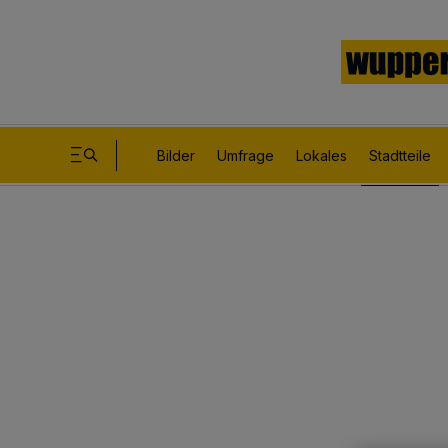
Bilder
Umfrage
Lokales
Stadtteile