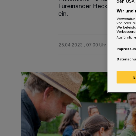
den USA 
Füreinander Heckinghausen“
Wir und 
ein.
Verwendung
von oder Zu
Werbeleist
Verbesseru
Ausführliche
25.04.2023 , 07:00 Uhr
Eine Minute 
Impressu
Datenschu
E