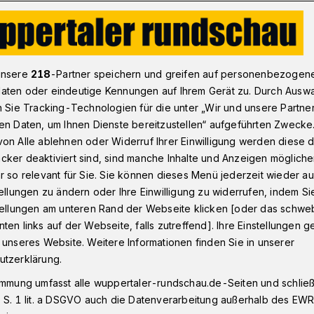
n - Oberbarmen
Auftakt der Quartiersgartenschau in Wupperta
unsere
218
-Partner speichern und greifen auf personenbezogen
aten oder eindeutige Kennungen auf Ihrem Gerät zu. Durch Ausw
n Sie Tracking-Technologien für die unter „Wir und unsere Partne
en Daten, um Ihnen Dienste bereitzustellen“ aufgeführten Zwecke
on Alle ablehnen oder Widerruf Ihrer Einwilligung werden diese de
cker deaktiviert sind, sind manche Inhalte und Anzeigen möglich
tenschau in
r so relevant für Sie. Sie können dieses Menü jederzeit wieder au
tellungen zu ändern oder Ihre Einwilligung zu widerrufen, indem Si
stellungen am unteren Rand der Webseite klicken [oder das schw
sen
ten links auf der Webseite, falls zutreffend]. Ihre Einstellungen g
 unseres Website. Weitere Informationen finden Sie in unserer
utzerklärung.
artenschau (QUGA) Heckinghausen wird
immung umfasst alle wuppertaler-rundschau.de-Seiten und schließt
feierlich eröffnet. Der Förderverein
 S. 1 lit. a DSGVO auch die Datenverarbeitung außerhalb des EWR, 
pertal und die Initiative „Miteinander