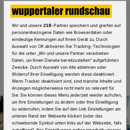
Oberbarmen
·
Jedes Kind braucht eine Decke, die
wärmt, schützt und ein Zuhause gibt: Der Sozialdienst
katholischer Frauen (SkF) sucht vor diesem
Wir und unsere
218
-Partner speichern und greifen auf
Hintergrund gebrauchte Bettwäsche und
personenbezogene Daten wie Browserdaten oder
Baumwollstoffreste, aus denen die Akteure um das
eindeutige Kennungen auf Ihrem Gerät zu. Durch
Ehepaar Fritzsche neue Decken nähen können, um sie
an Flüchtlingskinder zu verschenken.
Auswahl von OK aktivieren Sie Tracking-Technologien
für die unter „Wir und unsere Partner verarbeiten
Daten, um Ihnen Dienste bereitzustellen“ aufgeführten
Zwecke. Durch Auswahl von Alle ablehnen oder
23.06.2016 , 16:30 Uhr
Eine Minute Lesezeit
Widerruf Ihrer Einwilligung werden diese deaktiviert.
Wenn Tracker deaktiviert sind, sind manche Inhalte und
Anzeigen möglicherweise nicht mehr so relevant für
Sie. Sie können dieses Menü jederzeit wieder aufrufen,
um Ihre Einstellungen zu ändern oder Ihre Einwilligung
zu widerrufen, indem Sie auf den Link Einstellungen am
unteren Rand der Webseite klicken [oder das
schwebende Symbol unten links auf der Webseite, falls
zutreffend]. Ihre Einstellungen gelten innerhalb unseres