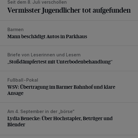
Seit dem 8. Juli verschollen
Vermisster Jugendlicher tot aufgefunden
Barmen
Mann beschädigt Autos in Parkhaus
Mann beschädigt Autos in Parkhaus
Briefe von Leserinnen und Lesern
„Stoßdämpfertest mit Unterbodenbehandlung“
„Stoßdämpfertest mit Unterbodenbehandlung“
Fußball-Pokal
WSV: Übertragung im Barmer Bahnhof und klare Ansage
WSV: Übertragung im Barmer Bahnhof und klare
Ansage
Am 4. September in der „börse“
Lydia Benecke: Über Hochstapler, Betrüger und Blender
Lydia Benecke: Über Hochstapler, Betrüger und
Blender