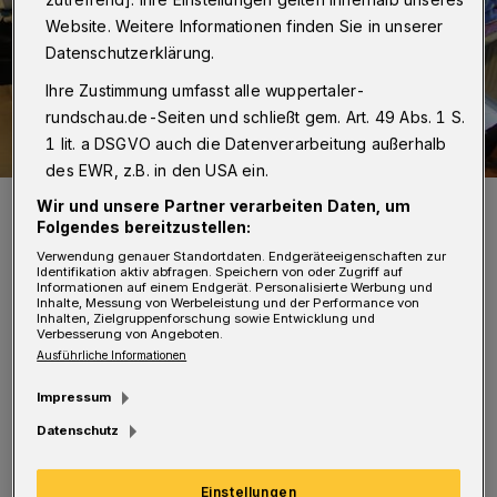
Website. Weitere Informationen finden Sie in unserer
Datenschutzerklärung.
Ihre Zustimmung umfasst alle wuppertaler-
rundschau.de-Seiten und schließt gem. Art. 49 Abs. 1 S.
1 lit. a DSGVO auch die Datenverarbeitung außerhalb
des EWR, z.B. in den USA ein.
Unser Bild zeigt Projektleiterin Jeannette Remberg-Trump (l.),
Wir und unsere Partner verarbeiten Daten, um
Christiane (2.v.l.) und Erwin Fritzsche (r.) mit einer Flüchtlingsfamilie.
Folgendes bereitzustellen:
Foto: Conrads
Verwendung genauer Standortdaten. Endgeräteeigenschaften zur
Identifikation aktiv abfragen. Speichern von oder Zugriff auf
Informationen auf einem Endgerät. Personalisierte Werbung und
Inhalte, Messung von Werbeleistung und der Performance von
Inhalten, Zielgruppenforschung sowie Entwicklung und
Verbesserung von Angeboten.
Ausführliche Informationen
Von Klaus-Günther Conrads
Impressum
S
Datenschutz
imone Maurer hat das Projekt "Mini
Decki" in der Schweiz entwickelt. "Mini
Einstellungen