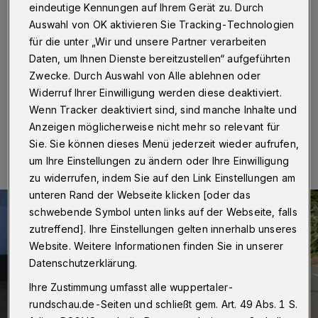
Windschutzscheibe
eindeutige Kennungen auf Ihrem Gerät zu. Durch
Auswahl von OK aktivieren Sie Tracking-Technologien
Wuppertal
·
Bei einem Unfall ist ein Radfahrer am
für die unter „Wir und unsere Partner verarbeiten
Freitagnachmittag (14. Juni 2019) in der Gosenburg /
Daten, um Ihnen Dienste bereitzustellen“ aufgeführten
Ecke Zur Konradswüste schwer verletzt worden.
Zwecke. Durch Auswahl von Alle ablehnen oder
Widerruf Ihrer Einwilligung werden diese deaktiviert.
Wenn Tracker deaktiviert sind, sind manche Inhalte und
14.06.2019 , 19:26 Uhr
Eine Minute Lesezeit
Anzeigen möglicherweise nicht mehr so relevant für
Sie. Sie können dieses Menü jederzeit wieder aufrufen,
um Ihre Einstellungen zu ändern oder Ihre Einwilligung
zu widerrufen, indem Sie auf den Link Einstellungen am
unteren Rand der Webseite klicken [oder das
schwebende Symbol unten links auf der Webseite, falls
zutreffend]. Ihre Einstellungen gelten innerhalb unseres
Website. Weitere Informationen finden Sie in unserer
Datenschutzerklärung.
Ihre Zustimmung umfasst alle wuppertaler-
rundschau.de-Seiten und schließt gem. Art. 49 Abs. 1 S.