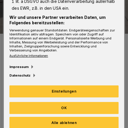
1 lit. a DSGVO auch die Datenverarbeitung außerhalb
des EWR, z.B. in den USA ein.
Wir und unsere Partner verarbeiten Daten, um
Folgendes bereitzustellen:
Verwendung genauer Standortdaten. Endgeräteeigenschaften zur
Identifikation aktiv abfragen. Speichern von oder Zugriff auf
Informationen auf einem Endgerät. Personalisierte Werbung und
Der beschädigte Renault.
Inhalte, Messung von Werbeleistung und der Performance von
Foto: Christoph Petersen
Inhalten, Zielgruppenforschung sowie Entwicklung und
Verbesserung von Angeboten.
Ausführliche Informationen
Impressum
Datenschutz
Nach ersten Vermutungen der Polizei hatte er
beim Bergabfahren die Kurve zu groß
Einstellungen
genommen und war in den Gegenverkehr
geraten. Dort stieß er mit einem Auto
OK
zusammen und krachte gegen die
Alle ablehnen
Windschutzscheibe.