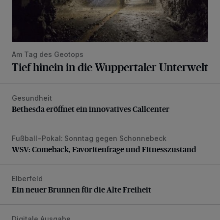
Am Tag des Geotops
Tief hinein in die Wuppertaler Unterwelt
Gesundheit
Bethesda eröffnet ein innovatives Callcenter
Bethesda eröffnet ein innovatives Callcenter
Fußball-Pokal: Sonntag gegen Schonnebeck
WSV: Comeback, Favoritenfrage und Fitnesszustand
WSV: Comeback, Favoritenfrage und Fitnesszustand
Elberfeld
Ein neuer Brunnen für die Alte Freiheit
Ein neuer Brunnen für die Alte Freiheit
Digitale Ausgabe
Die aktuelle Rundschau – jetzt schon online