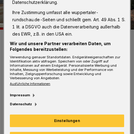
Datenschutzerklärung.
Ihre Zustimmung umfasst alle wuppertaler-
rundschau.de-Seiten und schließt gem. Art. 49 Abs. 1 S.
1 lit. a DSGVO auch die Datenverarbeitung außerhalb
des EWR, z.B. in den USA ein.
Der aktuelle Stand auf der Baustelle mit der Absicherungs-Wand
zur Straße hin.
Wir und unsere Partner verarbeiten Daten, um
Foto: Simone Bahrmann
Folgendes bereitzustellen:
Verwendung genauer Standortdaten. Endgeräteeigenschaften zur
Identifikation aktiv abfragen. Speichern von oder Zugriff auf
Informationen auf einem Endgerät. Personalisierte Werbung und
Inhalte, Messung von Werbeleistung und der Performance von
Inhalten, Zielgruppenforschung sowie Entwicklung und
Verbesserung von Angeboten.
A
Ausführliche Informationen
uf dem Areal der Ende 2023
abgerissenen Gaststätte errichtet die
Impressum
Bauträgergesellschaft DSK drei
Datenschutz
Mehrfamilienhäuser mit 16 Wohnungen,
Tiefgrarage und Stellplätzen. Geschäftsführer
Einstellungen
Soni Biela betätigte jetzt gegenüber der