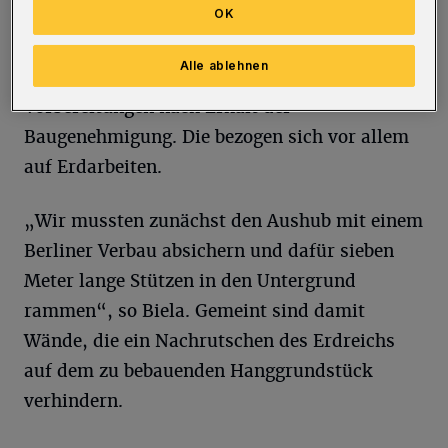
Rundschau, dass der Rohbau in diesen Tagen
OK
in Angriff genommen werde. Und erzählt von
Alle ablehnen
den dafür nötigen zeitaufwändigen
Vorbereitungen nach Erhalt der
Baugenehmigung. Die bezogen sich vor allem
auf Erdarbeiten.
„Wir mussten zunächst den Aushub mit einem
Berliner Verbau absichern und dafür sieben
Meter lange Stützen in den Untergrund
rammen“, so Biela. Gemeint sind damit
Wände, die ein Nachrutschen des Erdreichs
auf dem zu bebauenden Hanggrundstück
verhindern.