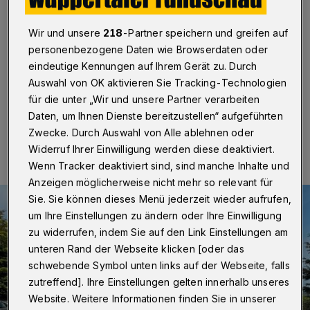
Forestastraße beginnt
Wir und unsere
218
-Partner speichern und greifen auf
Wuppertal
·
Nach umfangreichen Vorabeiten startet
personenbezogene Daten wie Browserdaten oder
jetzt der Bau der Mehrfamilienhäuser auf dem Gelände
der früheren „Villa Foresta“.
eindeutige Kennungen auf Ihrem Gerät zu. Durch
Auswahl von OK aktivieren Sie Tracking-Technologien
für die unter „Wir und unsere Partner verarbeiten
Daten, um Ihnen Dienste bereitzustellen“ aufgeführten
16.08.2025 , 11:00 Uhr
Eine Minute Lesezeit
Zwecke. Durch Auswahl von Alle ablehnen oder
Widerruf Ihrer Einwilligung werden diese deaktiviert.
Wenn Tracker deaktiviert sind, sind manche Inhalte und
Anzeigen möglicherweise nicht mehr so relevant für
Sie. Sie können dieses Menü jederzeit wieder aufrufen,
um Ihre Einstellungen zu ändern oder Ihre Einwilligung
zu widerrufen, indem Sie auf den Link Einstellungen am
unteren Rand der Webseite klicken [oder das
schwebende Symbol unten links auf der Webseite, falls
zutreffend]. Ihre Einstellungen gelten innerhalb unseres
Website. Weitere Informationen finden Sie in unserer