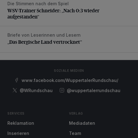
Die Stimmen nach dem Spiel
WSV-Trainer Schneider: „Nach 0:3 wieder aufgestanden“
WSV-Trainer Schneider: „Nach 0:3 wieder
aufgestanden“
Briefe von Leserinnen und Lesern
„Das Bergische Land vertrocknet“
„Das Bergische Land vertrocknet“
SOZIALE MEDIEN
www.facebook.com/WuppertalerRundschau/
@WRundschau
@wuppertalerrundschau
SERVICES
VERLAG
Reklamation
Mediadaten
Inserieren
Team