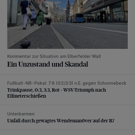
Kommentar zur Situation am Elberfelder Wall
Ein Unzustand und Skandal
Fußball-NR-Pokal: 7:6 (0:2/3:3) n.E. gegen Schonnebeck
Trinkpause, 0:3, 3:3, Rot – WSV-Triumph nach Elfmetersc
Trinkpause, 0:3, 3:3, Rot – WSV-Triumph nach
Elfmeterschießen
Unterbarmen
Unfall durch gewagtes Wendemanöver auf der B7
Unfall durch gewagtes Wendemanöver auf der B7