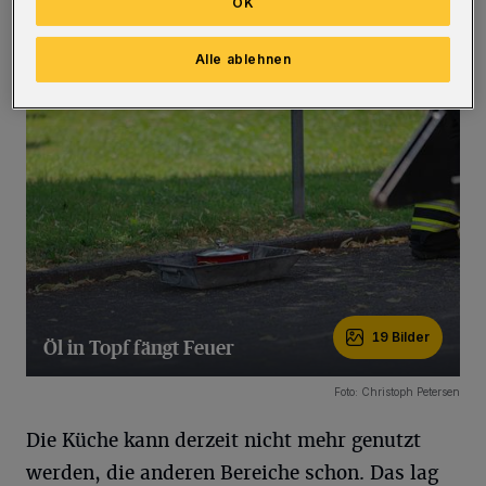
OK
ausgiebig belüftet und dann freigemessen.
(Bilder)
Alle ablehnen
19 Bilder
Öl in Topf fängt Feuer
19 Bilder
Foto: Christoph Petersen
Die Küche kann derzeit nicht mehr genutzt
werden, die anderen Bereiche schon. Das lag