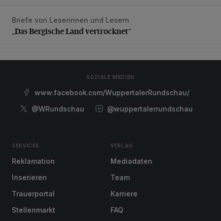
Briefe von Leserinnen und Lesern
„Das Bergische Land vertrocknet“
„Das Bergische Land vertrocknet“
SOZIALE MEDIEN
www.facebook.com/WuppertalerRundschau/
@WRundschau
@wuppertalerrundschau
SERVICES
VERLAG
Reklamation
Mediadaten
Inserieren
Team
Trauerportal
Karriere
Stellenmarkt
FAQ