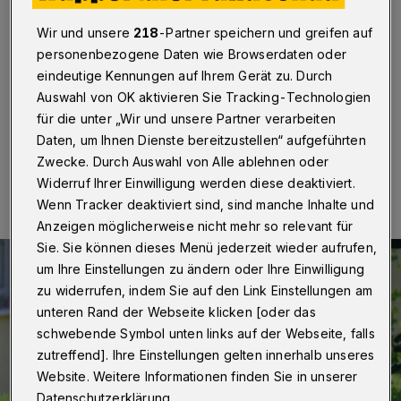
Feuerwehr-Einsatz aus
Wir und unsere
218
-Partner speichern und greifen auf
Wuppertal
·
Die Wuppertaler Feuerwehr musste am
personenbezogene Daten wie Browserdaten oder
Samstagmittag (5. Juli 2025) einen Brand in einem
eindeutige Kennungen auf Ihrem Gerät zu. Durch
Mehrfamilienhaus an der Langobardenstraße löschen.
Auswahl von OK aktivieren Sie Tracking-Technologien
für die unter „Wir und unsere Partner verarbeiten
Daten, um Ihnen Dienste bereitzustellen“ aufgeführten
06.07.2025 , 00:00 Uhr
Eine Minute Lesezeit
Zwecke. Durch Auswahl von Alle ablehnen oder
Widerruf Ihrer Einwilligung werden diese deaktiviert.
Wenn Tracker deaktiviert sind, sind manche Inhalte und
Anzeigen möglicherweise nicht mehr so relevant für
Sie. Sie können dieses Menü jederzeit wieder aufrufen,
um Ihre Einstellungen zu ändern oder Ihre Einwilligung
zu widerrufen, indem Sie auf den Link Einstellungen am
unteren Rand der Webseite klicken [oder das
schwebende Symbol unten links auf der Webseite, falls
zutreffend]. Ihre Einstellungen gelten innerhalb unseres
Website. Weitere Informationen finden Sie in unserer
Datenschutzerklärung.