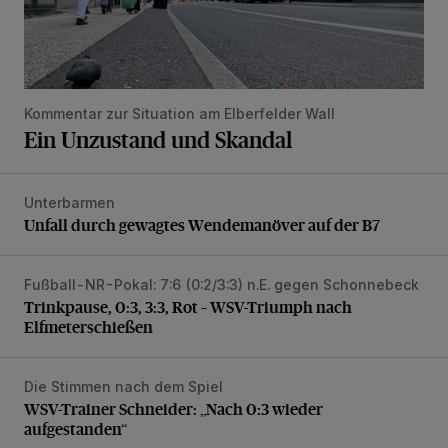
Kommentar zur Situation am Elberfelder Wall
Ein Unzustand und Skandal
Unterbarmen
Unfall durch gewagtes Wendemanöver auf der B7
Unfall durch gewagtes Wendemanöver auf der B7
Fußball-NR-Pokal: 7:6 (0:2/3:3) n.E. gegen Schonnebeck
Trinkpause, 0:3, 3:3, Rot – WSV-Triumph nach Elfmetersc
Trinkpause, 0:3, 3:3, Rot – WSV-Triumph nach
Elfmeterschießen
Die Stimmen nach dem Spiel
WSV-Trainer Schneider: „Nach 0:3 wieder aufgestanden“
WSV-Trainer Schneider: „Nach 0:3 wieder
aufgestanden“