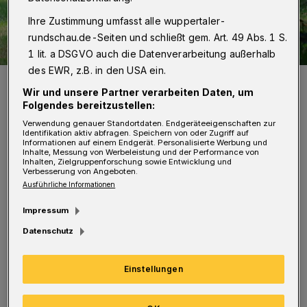
Ihre Zustimmung umfasst alle wuppertaler-
rundschau.de-Seiten und schließt gem. Art. 49 Abs. 1 S.
1 lit. a DSGVO auch die Datenverarbeitung außerhalb
des EWR, z.B. in den USA ein.
Das Feuer wurde erstickt.
Wir und unsere Partner verarbeiten Daten, um
Foto: Christoph Petersen
Folgendes bereitzustellen:
Verwendung genauer Standortdaten. Endgeräteeigenschaften zur
Identifikation aktiv abfragen. Speichern von oder Zugriff auf
Informationen auf einem Endgerät. Personalisierte Werbung und
Inhalte, Messung von Werbeleistung und der Performance von
Inhalten, Zielgruppenforschung sowie Entwicklung und
Verbesserung von Angeboten.
Der Einsatz der Löschzüge Langerfeld und
Ausführliche Informationen
Barmen begann um 13:40 Uhr. Sie verschafften
Impressum
sich Zugang zu der betroffenen Wohnung und
Datenschutz
stießen in der Küche auf einen Topf, auf dem
Öl brannte. Die Feuerwehrmänner brachten
Einstellungen
den Topf ins Freie und erstickten die
Flammen. Anschließend wurden die Räume