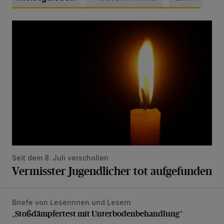
Vermisster Jugendlicher tot aufgefunden
Seit dem 8. Juli verschollen
Vermisster Jugendlicher tot aufgefunden
Briefe von Leserinnen und Lesern
„Stoßdämpfertest mit Unterbodenbehandlung“
„Stoßdämpfertest mit Unterbodenbehandlung“