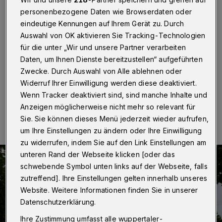
Wuppertal
·
Der Raub einer Halskette hat am
personenbezogene Daten wie Browserdaten oder
Dienstagabend (30. Juli 2019) die Polizei am Berliner
eindeutige Kennungen auf Ihrem Gerät zu. Durch
Platz auf den Plan gerufen. Gegen 22:15 Uhr traten
Auswahl von OK aktivieren Sie Tracking-Technologien
zwei junge Männer an einen 55-Jährigen heran. Einer
für die unter „Wir und unsere Partner verarbeiten
der beiden Verdächtigen lenkte das Opfer ab, der
andere riss ihm die Kette vom Hals.
Daten, um Ihnen Dienste bereitzustellen“ aufgeführten
Zwecke. Durch Auswahl von Alle ablehnen oder
Widerruf Ihrer Einwilligung werden diese deaktiviert.
Wenn Tracker deaktiviert sind, sind manche Inhalte und
31.07.2019 , 12:00 Uhr
Eine Minute Lesezeit
Anzeigen möglicherweise nicht mehr so relevant für
Sie. Sie können dieses Menü jederzeit wieder aufrufen,
um Ihre Einstellungen zu ändern oder Ihre Einwilligung
zu widerrufen, indem Sie auf den Link Einstellungen am
unteren Rand der Webseite klicken [oder das
schwebende Symbol unten links auf der Webseite, falls
zutreffend]. Ihre Einstellungen gelten innerhalb unseres
Website. Weitere Informationen finden Sie in unserer
Datenschutzerklärung.
Ihre Zustimmung umfasst alle wuppertaler-