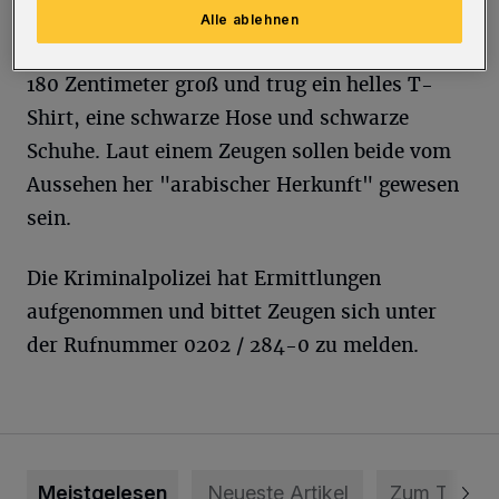
Shirt, einer dunklen Hose und schwarzen
Alle ablehnen
Schuhen bekleidet. Der zweite war ungefähr
180 Zentimeter groß und trug ein helles T-
Shirt, eine schwarze Hose und schwarze
Schuhe. Laut einem Zeugen sollen beide vom
Aussehen her "arabischer Herkunft" gewesen
sein.
Die Kriminalpolizei hat Ermittlungen
aufgenommen und bittet Zeugen sich unter
der Rufnummer 0202 / 284-0 zu melden.
Meistgelesen
Neueste Artikel
Zum Thema