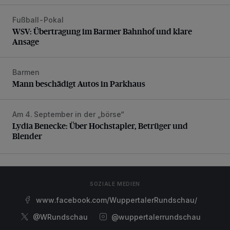
Fußball-Pokal
WSV: Übertragung im Barmer Bahnhof und klare Ansage
WSV: Übertragung im Barmer Bahnhof und klare
Ansage
Barmen
Mann beschädigt Autos in Parkhaus
Mann beschädigt Autos in Parkhaus
Am 4. September in der „börse“
Lydia Benecke: Über Hochstapler, Betrüger und Blender
Lydia Benecke: Über Hochstapler, Betrüger und
Blender
SOZIALE MEDIEN
www.facebook.com/WuppertalerRundschau/
@WRundschau
@wuppertalerrundschau