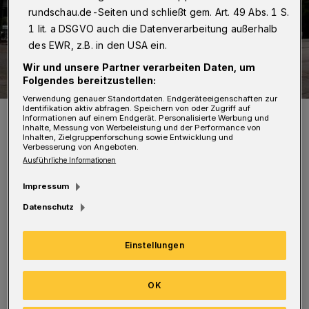
rundschau.de-Seiten und schließt gem. Art. 49 Abs. 1 S.
1 lit. a DSGVO auch die Datenverarbeitung außerhalb
des EWR, z.B. in den USA ein.
Wir und unsere Partner verarbeiten Daten, um
Folgendes bereitzustellen:
Verwendung genauer Standortdaten. Endgeräteeigenschaften zur
Identifikation aktiv abfragen. Speichern von oder Zugriff auf
Der Berliner Platz in Oberbarmen.
Informationen auf einem Endgerät. Personalisierte Werbung und
Foto: Dennis Polz
Inhalte, Messung von Werbeleistung und der Performance von
Inhalten, Zielgruppenforschung sowie Entwicklung und
Verbesserung von Angeboten.
Ausführliche Informationen
Impressum
Datenschutz
Anschließend flüchteten die Täter in Richtung
Bahnhof. Sie werden als circa 25 Jahre alt
Einstellungen
beschrieben und hatten kurze schwarze Haare.
Der kleinere der beiden war etwa 160
OK
Zentimeter groß und mit einem schwarzen T-