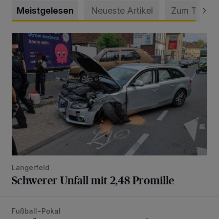
Meistgelesen
Neueste Artikel
Zum Thema
Schwerer Unfall mit 2,48 Promille
Langerfeld
Schwerer Unfall mit 2,48 Promille
Fußball-Pokal
WSV: Übertragung im Barmer Bahnhof und klare Ansage