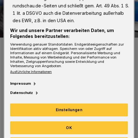
rundschau.de-Seiten und schließt gem. Art. 49 Abs. 1 S.
1 lit. a DSGVO auch die Datenverarbeitung außerhalb
des EWR, z.B. in den USA ein.
Wir und unsere Partner verarbeiten Daten, um
Folgendes bereitzustellen:
Symbolfoto.
Verwendung genauer Standortdaten. Endgeräteeigenschaften zur
Identifikation aktiv abfragen. Speichern von oder Zugriff auf
Foto: Polizei
Informationen auf einem Endgerät. Personalisierte Werbung und
Inhalte, Messung von Werbeleistung und der Performance von
Inhalten, Zielgruppenforschung sowie Entwicklung und
Verbesserung von Angeboten.
Ausführliche Informationen
Impressum
Z
wei bislang unbekannte Täter drohten
Datenschutz
dem Jugendlichen mit Gewalt und
forderten ihn auf, seine Taschen zu leeren. Er
Einstellungen
übergab sein Handy an die Tatverdächtigen,
welche sich daraufhin in Richtung der
OK
Winklerstraße entfernten.