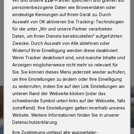
Barmer Bahnhof
Wir und unsere
218
-Partner speichern und greifen auf
personenbezogene Daten wie Browserdaten oder
eindeutige Kennungen auf Ihrem Gerät zu. Durch
Wuppertal
·
Am Mittwochabend (31. August 2022)
Auswahl von OK aktivieren Sie Tracking-Technologien
wurde einem 14-Jährigen im Barmer Bahnhof gegen
20.45 Uhr sein Handy geraubt. Die Polizei sucht nach
für die unter „Wir und unsere Partner verarbeiten
Zeugen des Überfalls.
Daten, um Ihnen Dienste bereitzustellen“ aufgeführten
Zwecke. Durch Auswahl von Alle ablehnen oder
Widerruf Ihrer Einwilligung werden diese deaktiviert.
Wenn Tracker deaktiviert sind, sind manche Inhalte und
01.09.2022 , 12:37 Uhr
Eine Minute Lesezeit
Anzeigen möglicherweise nicht mehr so relevant für
Sie. Sie können dieses Menü jederzeit wieder aufrufen,
um Ihre Einstellungen zu ändern oder Ihre Einwilligung
zu widerrufen, indem Sie auf den Link Einstellungen am
unteren Rand der Webseite klicken [oder das
schwebende Symbol unten links auf der Webseite, falls
zutreffend]. Ihre Einstellungen gelten innerhalb unseres
Website. Weitere Informationen finden Sie in unserer
Datenschutzerklärung.
Ihre Zustimmung umfasst alle wuppertaler-