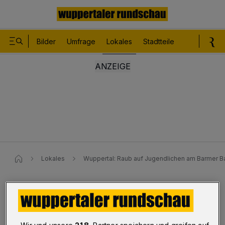
Bilder
Umfrage
Lokales
Stadtteile
Sport
Le
Lokales
Wuppertal: Raub auf Jugendlichen am Barmer B
Zeugen gesucht
Raub an Jugendlichem am