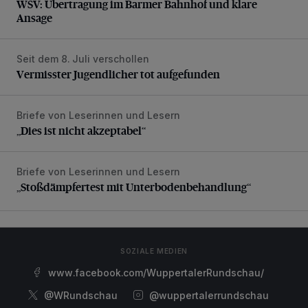
WSV: Übertragung im Barmer Bahnhof und klare
Ansage
Seit dem 8. Juli verschollen
Vermisster Jugendlicher tot aufgefunden
Vermisster Jugendlicher tot aufgefunden
Briefe von Leserinnen und Lesern
„Dies ist nicht akzeptabel“
„Dies ist nicht akzeptabel“
Briefe von Leserinnen und Lesern
„Stoßdämpfertest mit Unterbodenbehandlung“
„Stoßdämpfertest mit Unterbodenbehandlung“
SOZIALE MEDIEN
www.facebook.com/WuppertalerRundschau/
@WRundschau
@wuppertalerrundschau