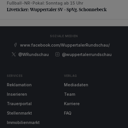
Fußball-NR-Pokal: Sonntag ab 15 Uhr
Liveticker: Wuppertaler SV – SpVg. Schonnebeck
Liveticker: Wuppertaler SV – SpVg. Schonnebeck
SOZIALE MEDIEN
www.facebook.com/WuppertalerRundschau/
@WRundschau
@wuppertalerrundschau
SERVICES
VERLAG
Reklamation
Mediadaten
Inserieren
Team
Trauerportal
Karriere
Stellenmarkt
FAQ
Immobilienmarkt