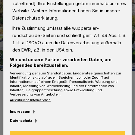
zutreffend]. Ihre Einstellungen gelten innerhalb unseres
Website. Weitere Informationen finden Sie in unserer
Datenschutzerklärung.
Ihre Zustimmung umfasst alle wuppertaler-
rundschau.de-Seiten und schließt gem. Art. 49 Abs. 1 S.
1 lit. a DSGVO auch die Datenverarbeitung außerhalb
des EWR, z.B. in den USA ein.
Wir und unsere Partner verarbeiten Daten, um
Folgendes bereitzustellen:
Verwendung genauer Standortdaten. Endgeräteeigenschaften zur
Blick in den Deweertschen Garten.
Identifikation aktiv abfragen. Speichern von oder Zugriff auf
Informationen auf einem Endgerät. Personalisierte Werbung und
Foto: Wuppertaler Rundschau
Inhalte, Messung von Werbeleistung und der Performance von
Inhalten, Zielgruppenforschung sowie Entwicklung und
Verbesserung von Angeboten.
Ausführliche Informationen
Impressum
Datenschutz
„Der Tenor der Rückmeldungen ist insgesamt
positiv; viele Menschen schätzen das