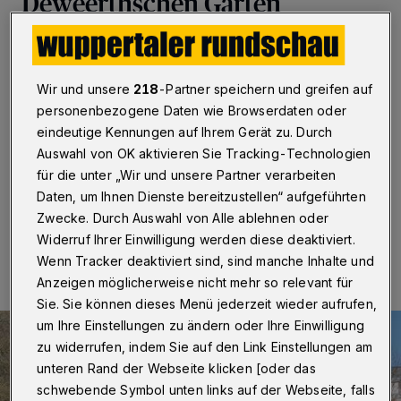
Deweerthschen Garten
Wuppertal
·
Mehr als 150 Ideen für die Umgestaltung
des Deweerthschen Garten sind im Rahmen des
Bürgerbeteiligungsverfahrens bei der Stadtverwaltung
Wir und unsere
218
-Partner speichern und greifen auf
eingegangen. Drei Wochen lang konnten alle
personenbezogene Daten wie Browserdaten oder
Wuppertalerinnen und Wuppertaler über eine interaktive
eindeutige Kennungen auf Ihrem Gerät zu. Durch
digitale Karte sowie über Postkarten Stärken,
Auswahl von OK aktivieren Sie Tracking-Technologien
Schwächen und Ideen für den Stadtpark einreichen.
für die unter „Wir und unsere Partner verarbeiten
Daten, um Ihnen Dienste bereitzustellen“ aufgeführten
Zwecke. Durch Auswahl von Alle ablehnen oder
14.09.2021 , 16:00 Uhr
Eine Minute Lesezeit
Widerruf Ihrer Einwilligung werden diese deaktiviert.
Wenn Tracker deaktiviert sind, sind manche Inhalte und
Anzeigen möglicherweise nicht mehr so relevant für
Sie. Sie können dieses Menü jederzeit wieder aufrufen,
um Ihre Einstellungen zu ändern oder Ihre Einwilligung
zu widerrufen, indem Sie auf den Link Einstellungen am
unteren Rand der Webseite klicken [oder das
schwebende Symbol unten links auf der Webseite, falls