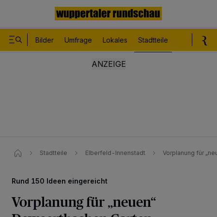
Bilder
Umfrage
Lokales
Stadtteile
Sport
Le
Stadtteile
Elberfeld-Innenstadt
Vorplanung für „ne
Rund 150 Ideen eingereicht
Vorplanung für „neuen“