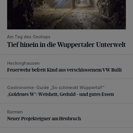
Am Tag des Geotops
Tief hinein in die Wuppertaler Unterwelt
Heckinghausen
Feuerwehr befreit Kind aus verschlossenem VW Bulli
Feuerwehr befreit Kind aus verschlossenem VW Bulli
Gastronomie-Guide „So schmeckt Wuppertal!“
„Goldenes W“: Weisheit, Geduld – und gutes Essen
„Goldenes W“: Weisheit, Geduld – und gutes Essen
Barmen
Neuer Projekteigner am Heubruch
Neuer Projekteigner am Heubruch