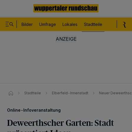
Bilder
Umfrage
Lokales
Stadtteile
Sport
Le
Stadtteile
Elberfeld-Innenstadt
Neuer Deweerthsche
Online-Infoveranstaltung
Deweerthscher Garten: Stadt