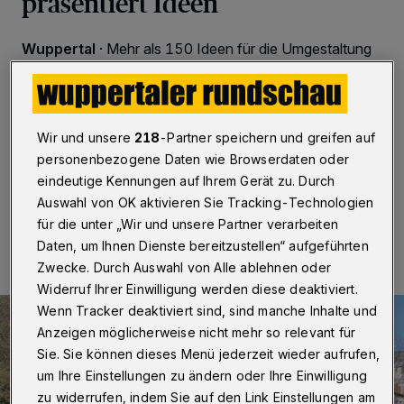
präsentiert Ideen
Wuppertal
·
Mehr als 150 Ideen für die Umgestaltung
des Deweerthschen Gartens sind im Rahmen des
Bürgerbeteiligungsverfahrens im Jahr 2021 bei der
Stadt eingegangen. Wie sie in die Planungen für den
Park eingeflossen sind, darüber berichtet die
Verwaltung bei einer Online-Info-Veranstaltung.
Wir und unsere
218
-Partner speichern und greifen auf
personenbezogene Daten wie Browserdaten oder
eindeutige Kennungen auf Ihrem Gerät zu. Durch
Auswahl von OK aktivieren Sie Tracking-Technologien
20.01.2022 , 17:00 Uhr
Eine Minute Lesezeit
für die unter „Wir und unsere Partner verarbeiten
Daten, um Ihnen Dienste bereitzustellen“ aufgeführten
Zwecke. Durch Auswahl von Alle ablehnen oder
Widerruf Ihrer Einwilligung werden diese deaktiviert.
Wenn Tracker deaktiviert sind, sind manche Inhalte und
Anzeigen möglicherweise nicht mehr so relevant für
Sie. Sie können dieses Menü jederzeit wieder aufrufen,
um Ihre Einstellungen zu ändern oder Ihre Einwilligung
zu widerrufen, indem Sie auf den Link Einstellungen am