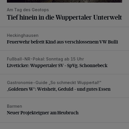
Am Tag des Geotops
Tief hinein in die Wuppertaler Unterwelt
Heckinghausen
Feuerwehr befreit Kind aus verschlossenem VW Bulli
Feuerwehr befreit Kind aus verschlossenem VW Bulli
Fußball-NR-Pokal: Sonntag ab 15 Uhr
Liveticker: Wuppertaler SV – SpVg. Schonnebeck
Liveticker: Wuppertaler SV – SpVg. Schonnebeck
Gastronomie-Guide „So schmeckt Wuppertal!“
„Goldenes W“: Weisheit, Geduld – und gutes Essen
„Goldenes W“: Weisheit, Geduld – und gutes Essen
Barmen
Neuer Projekteigner am Heubruch
Neuer Projekteigner am Heubruch