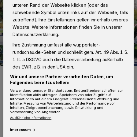
unteren Rand der Webseite klicken [oder das
schwebende Symbol unten links auf der Webseite, falls
zutreffend]. Ihre Einstellungen gelten innerhalb unseres
Website. Weitere Informationen finden Sie in unserer
Datenschutzerklärung.
Ihre Zustimmung umfasst alle wuppertaler-
rundschau.de-Seiten und schließt gem. Art. 49 Abs. 1 S.
1 lit. a DSGVO auch die Datenverarbeitung außerhalb
des EWR, z.B. in den USA ein.
Der Deweerthsche Garten (Archivbild).
Wir und unsere Partner verarbeiten Daten, um
Foto: Wuppertaler Rundschau
Folgendes bereitzustellen:
Verwendung genauer Standortdaten. Endgeräteeigenschaften zur
Identifikation aktiv abfragen. Speichern von oder Zugriff auf
Informationen auf einem Endgerät. Personalisierte Werbung und
Inhalte, Messung von Werbeleistung und der Performance von
Inhalten, Zielgruppenforschung sowie Entwicklung und
Verbesserung von Angeboten.
D
ie Veranstaltung findet am Mittwoch
Ausführliche Informationen
(26. Januar 2022) statt und beginnt um
Impressum
18:30 Uhr über den Videokonferenzanbieter