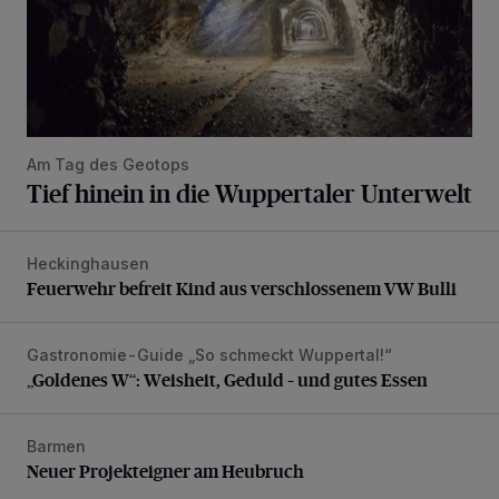
Am Tag des Geotops
Tief hinein in die Wuppertaler Unterwelt
Heckinghausen
Feuerwehr befreit Kind aus verschlossenem VW Bulli
Feuerwehr befreit Kind aus verschlossenem VW Bulli
Gastronomie-Guide „So schmeckt Wuppertal!“
„Goldenes W“: Weisheit, Geduld – und gutes Essen
„Goldenes W“: Weisheit, Geduld – und gutes Essen
Barmen
Neuer Projekteigner am Heubruch
Neuer Projekteigner am Heubruch