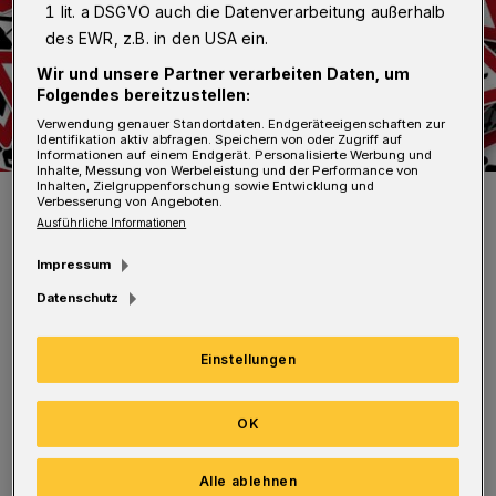
1 lit. a DSGVO auch die Datenverarbeitung außerhalb
des EWR, z.B. in den USA ein.
Wir und unsere Partner verarbeiten Daten, um
Folgendes bereitzustellen:
Verwendung genauer Standortdaten. Endgeräteeigenschaften zur
Identifikation aktiv abfragen. Speichern von oder Zugriff auf
Informationen auf einem Endgerät. Personalisierte Werbung und
Inhalte, Messung von Werbeleistung und der Performance von
Inhalten, Zielgruppenforschung sowie Entwicklung und
Symbolfoto.
Verbesserung von Angeboten.
Foto: Gerd Altmann
Ausführliche Informationen
Impressum
Datenschutz
Ab Dienstag, 16. März, wird die Zufahrt der
Einstellungen
Cronenfelder Straße in Cronenberg aus
OK
Richtung der Hastener Straße für vier Tage
gesperrt.
Alle ablehnen