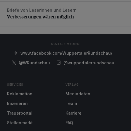
Briefe von Leserinnen und Lesern
Verbesserungen wären möglich
Verbesserungen wären möglich
SOZIALE MEDIEN
www.facebook.com/WuppertalerRundschau/
@WRundschau
@wuppertalerrundschau
SERVICES
VERLAG
Reklamation
Mediadaten
Inserieren
Team
Trauerportal
Karriere
Stellenmarkt
FAQ