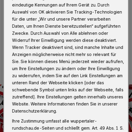
Cronenfelder Straße
eindeutige Kennungen auf Ihrem Gerät zu. Durch
Auswahl von OK aktivieren Sie Tracking-Technologien
Wuppertal
·
Ab Dienstag (16. März 2021) kommt es in
für die unter „Wir und unsere Partner verarbeiten
der Cronenfelder Straße in Wuppertal zu einer
Daten, um Ihnen Dienste bereitzustellen“ aufgeführten
Sperrung. Nach einem Wasserrohrbruch muss die
Zwecke. Durch Auswahl von Alle ablehnen oder
Straßenoberfläche erneuert werden.
Widerruf Ihrer Einwilligung werden diese deaktiviert.
Wenn Tracker deaktiviert sind, sind manche Inhalte und
Anzeigen möglicherweise nicht mehr so relevant für
12.03.2021 , 09:31 Uhr
Eine Minute Lesezeit
Sie. Sie können dieses Menü jederzeit wieder aufrufen,
um Ihre Einstellungen zu ändern oder Ihre Einwilligung
zu widerrufen, indem Sie auf den Link Einstellungen am
unteren Rand der Webseite klicken [oder das
schwebende Symbol unten links auf der Webseite, falls
zutreffend]. Ihre Einstellungen gelten innerhalb unseres
Website. Weitere Informationen finden Sie in unserer
Datenschutzerklärung.
Ihre Zustimmung umfasst alle wuppertaler-
rundschau.de-Seiten und schließt gem. Art. 49 Abs. 1 S.