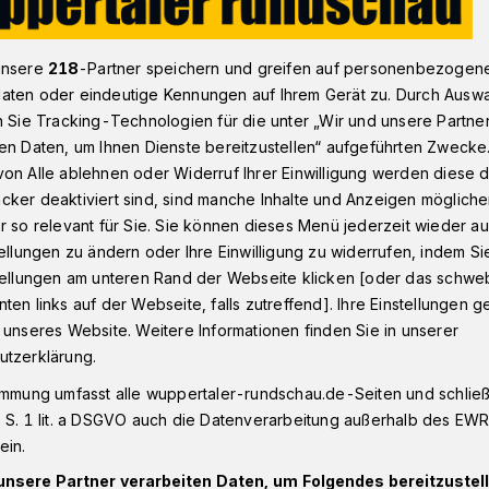
unsere
218
-Partner speichern und greifen auf personenbezogen
tadt
Wuppertaler Feuerwehr löscht brennende Gartenlaube​
aten oder eindeutige Kennungen auf Ihrem Gerät zu. Durch Ausw
n Sie Tracking-Technologien für die unter „Wir und unsere Partne
en Daten, um Ihnen Dienste bereitzustellen“ aufgeführten Zwecke
on Alle ablehnen oder Widerruf Ihrer Einwilligung werden diese de
cker deaktiviert sind, sind manche Inhalte und Anzeigen möglich
öscht brennende
r so relevant für Sie. Sie können dieses Menü jederzeit wieder au
tellungen zu ändern oder Ihre Einwilligung zu widerrufen, indem Si
stellungen am unteren Rand der Webseite klicken [oder das schw
ten links auf der Webseite, falls zutreffend]. Ihre Einstellungen g
 unseres Website. Weitere Informationen finden Sie in unserer
utzerklärung.
er Feuerwehr musste am Freitagabend
 brennenden Gartenlaube in der August-
immung umfasst alle wuppertaler-rundschau.de-Seiten und schließt
 S. 1 lit. a DSGVO auch die Datenverarbeitung außerhalb des EWR, 
ausrücken.
ein.
unsere Partner verarbeiten Daten, um Folgendes bereitzustell