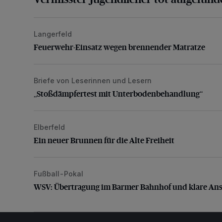
Langerfeld
Feuerwehr-Einsatz wegen brennender Matratze
Feuerwehr-Einsatz wegen brennender Matratze
Briefe von Leserinnen und Lesern
„Stoßdämpfertest mit Unterbodenbehandlung“
„Stoßdämpfertest mit Unterbodenbehandlung“
Elberfeld
Ein neuer Brunnen für die Alte Freiheit
Ein neuer Brunnen für die Alte Freiheit
Fußball-Pokal
WSV: Übertragung im Barmer Bahnhof und klare An
WSV: Übertragung im Barmer Bahnhof und klare An