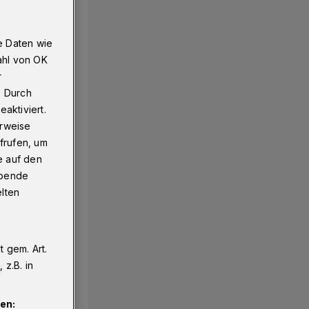
e Daten wie
ahl von OK
r
. Durch
aktiviert.
erweise
frufen, um
e auf den
ebende
elten
 gem. Art.
z.B. in
en: