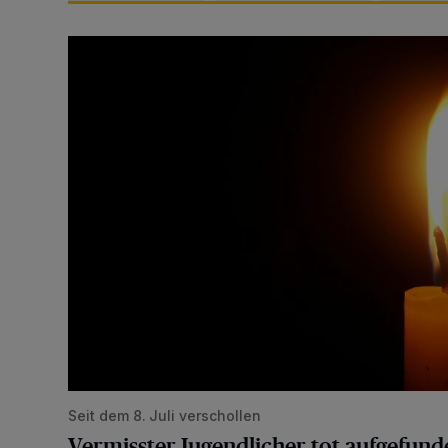
Vermisster Jugendlicher tot aufgefunden
Seit dem 8. Juli verschollen
Vermisster Jugendlicher tot aufgefund