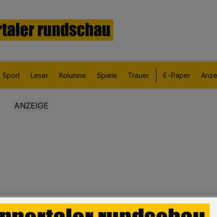
Sport
Leser
Kolumne
Spiele
Trauer
E-Paper
Anze