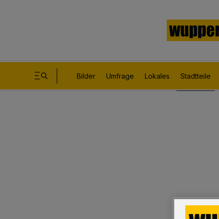
Bilder
Umfrage
Lokales
Stadtteile