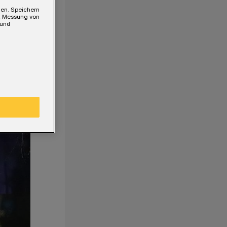
gen. Speichern
e, Messung von
 und