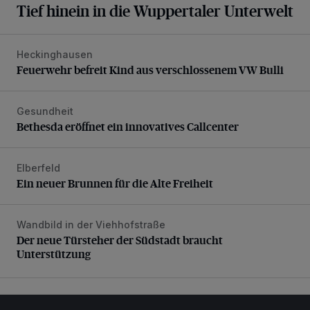
Tief hinein in die Wuppertaler Unterwelt
Heckinghausen
Feuerwehr befreit Kind aus verschlossenem VW Bulli
Feuerwehr befreit Kind aus verschlossenem VW Bulli
Gesundheit
Bethesda eröffnet ein innovatives Callcenter
Bethesda eröffnet ein innovatives Callcenter
Elberfeld
Ein neuer Brunnen für die Alte Freiheit
Ein neuer Brunnen für die Alte Freiheit
Wandbild in der Viehhofstraße
Der neue Türsteher der Südstadt braucht Unterstützung
Der neue Türsteher der Südstadt braucht
Unterstützung