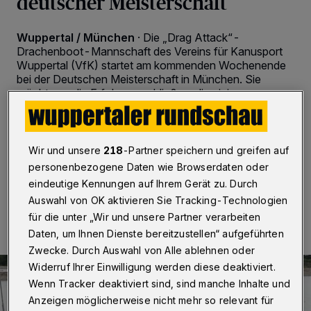
deutscher Meisterschaft
Wuppertal / München
·
Die „Drag Attack“-
Drachenboot-Mannschaft des Vereins für Kanusport
Wuppertal (VfK) startet am kommenden Wochenende
bei der Deutschen Meisterschaft in München. Sie
möchte an die Erfolge anschließen, die einige
Teammitglieder bei der jüngst stattgefundenen
Weltmeisterschaft in Racice (Tschechien) gefeiert
haben.
Wir und unsere
218
-Partner speichern und greifen auf
personenbezogene Daten wie Browserdaten oder
eindeutige Kennungen auf Ihrem Gerät zu. Durch
12.09.2022 , 18:34 Uhr
2 Minuten Lesezeit
Auswahl von OK aktivieren Sie Tracking-Technologien
für die unter „Wir und unsere Partner verarbeiten
Daten, um Ihnen Dienste bereitzustellen“ aufgeführten
Zwecke. Durch Auswahl von Alle ablehnen oder
Widerruf Ihrer Einwilligung werden diese deaktiviert.
Wenn Tracker deaktiviert sind, sind manche Inhalte und
Anzeigen möglicherweise nicht mehr so relevant für