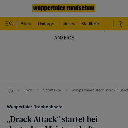
Bilder
Umfrage
Lokales
Stadtteile
Sport
Le
Sport
Sporttexte
Wuppertaler "Drack Attack"-Drac
Wuppertaler Drachenboote
„Drack Attack“ startet bei