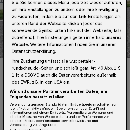
Sie. Sie können dieses Menü jederzeit wieder aufrufen,
um Ihre Einstellungen zu ändern oder Ihre Einwilligung
zu widerrufen, indem Sie auf den Link Einstellungen am
unteren Rand der Webseite klicken [oder das
schwebende Symbol unten links auf der Webseite, falls
zutreffend]. Ihre Einstellungen gelten innerhalb unseres
Website. Weitere Informationen finden Sie in unserer
Datenschutzerklärung.
Ihre Zustimmung umfasst alle wuppertaler-
Die „Drag Attack“-Teammitglieder Nadine Tarrach, Angelika Martin,
rundschau.de-Seiten und schließt gem. Art. 49 Abs. 1 S.
André Schmidt und Beate Ludes (v.li.) bei der Drachenboot-
Weltmeisterschaft in Racice (Tschechische Republik).
1 lit. a DSGVO auch die Datenverarbeitung außerhalb
Foto: Ralf Müller
des EWR, z.B. in den USA ein.
Wir und unsere Partner verarbeiten Daten, um
Folgendes bereitzustellen:
Verwendung genauer Standortdaten. Endgeräteeigenschaften zur
Identifikation aktiv abfragen. Speichern von oder Zugriff auf
V
Informationen auf einem Endgerät. Personalisierte Werbung und
on Freitag bis Montag (16. bis 19.
Inhalte, Messung von Werbeleistung und der Performance von
Inhalten, Zielgruppenforschung sowie Entwicklung und
September 2022) ertönt auf der
Verbesserung von Angeboten.