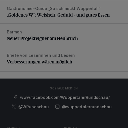
Gastronomie-Guide „So schmeckt Wuppertal!“
„Goldenes W“: Weisheit, Geduld – und gutes Essen
„Goldenes W“: Weisheit, Geduld – und gutes Essen
Barmen
Neuer Projekteigner am Heubruch
Neuer Projekteigner am Heubruch
Briefe von Leserinnen und Lesern
Verbesserungen wären möglich
Verbesserungen wären möglich
SOZIALE MEDIEN
www.facebook.com/WuppertalerRundschau/
@WRundschau
@wuppertalerrundschau