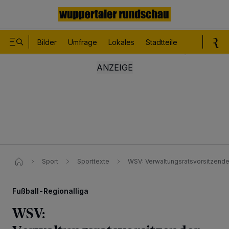
Bilder
Umfrage
Lokales
Stadtteile
Sport
Le
Sport
Sporttexte
WSV: Verwaltungsratsvorsitzender
Fußball-Regionalliga
WSV: