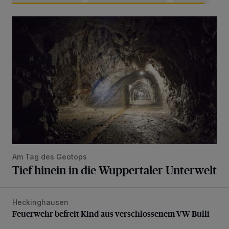
Tief hinein in die Wuppertaler Unterwelt
Am Tag des Geotops
Tief hinein in die Wuppertaler Unterwelt
Heckinghausen
Feuerwehr befreit Kind aus verschlossenem VW Bulli
Feuerwehr befreit Kind aus verschlossenem VW Bulli