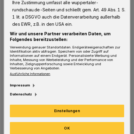
Ihre Zustimmung umfasst alle wuppertaler-
Mitgliedern des Vereins in den Verwaltungsrat
rundschau.de-Seiten und schließt gem. Art. 49 Abs. 1 S.
und sodann zum Vorsitzenden des Gremiums
1 lit. a DSGVO auch die Datenverarbeitung außerhalb
gewählt. Ich habe dieses Amt in einer Zeit
des EWR, z.B. in den USA ein.
übernommen, in der der Verein in sehr
Wir und unsere Partner verarbeiten Daten, um
Folgendes bereitzustellen:
schwere Fahrwasser geraten war und im
Verwendung genauer Standortdaten. Endgeräteeigenschaften zur
Grunde wöchentlich neu überlegt werden
Identifikation aktiv abfragen. Speichern von oder Zugriff auf
Informationen auf einem Endgerät. Personalisierte Werbung und
musste, wie eine Zahlungsunfähigkeit und
Inhalte, Messung von Werbeleistung und der Performance von
Inhalten, Zielgruppenforschung sowie Entwicklung und
somit eine Insolvenz abgewendet werden
Verbesserung von Angeboten.
Ausführliche Informationen
kann.
Impressum
Für mich war es ein Herzanliegen, mich für
Datenschutz
unseren Verein zu engagieren, bei der
Einstellungen
finanziellen Konsolidierung mitzuwirken und
zu versuchen den Wuppertaler SV neu,
OK
sympathisch und finanziell unabhängig