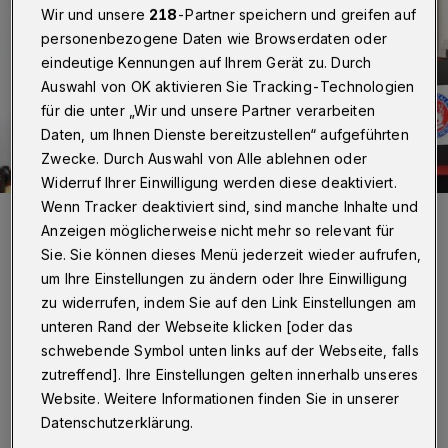
Wir und unsere
218
-Partner speichern und greifen auf
personenbezogene Daten wie Browserdaten oder
eindeutige Kennungen auf Ihrem Gerät zu. Durch
Auswahl von OK aktivieren Sie Tracking-Technologien
für die unter „Wir und unsere Partner verarbeiten
Daten, um Ihnen Dienste bereitzustellen“ aufgeführten
Zwecke. Durch Auswahl von Alle ablehnen oder
Widerruf Ihrer Einwilligung werden diese deaktiviert.
Wenn Tracker deaktiviert sind, sind manche Inhalte und
Christian Vorbau (Mitte) mit dem ehemaligen Vorstandsmitglied
Ulrich Zerrath (li.) und Sportvorstand Thomas Richter.
Anzeigen möglicherweise nicht mehr so relevant für
Foto: Dirk Freund
Sie. Sie können dieses Menü jederzeit wieder aufrufen,
um Ihre Einstellungen zu ändern oder Ihre Einwilligung
zu widerrufen, indem Sie auf den Link Einstellungen am
unteren Rand der Webseite klicken [oder das
schwebende Symbol unten links auf der Webseite, falls
zutreffend]. Ihre Einstellungen gelten innerhalb unseres
„Liebe Mitglieder und Anhänger des
Website. Weitere Informationen finden Sie in unserer
Wuppertaler SV, bei der letzten, regulären
Datenschutzerklärung.
Jahreshauptversammlung wurde ich von den