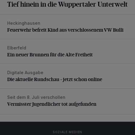
Tief hinein in die Wuppertaler Unterwelt
Heckinghausen
Feuerwehr befreit Kind aus verschlossenem VW Bulli
Feuerwehr befreit Kind aus verschlossenem VW Bulli
Elberfeld
Ein neuer Brunnen für die Alte Freiheit
Ein neuer Brunnen für die Alte Freiheit
Digitale Ausgabe
Die aktuelle Rundschau – jetzt schon online
Die aktuelle Rundschau – jetzt schon online
Seit dem 8. Juli verschollen
Vermisster Jugendlicher tot aufgefunden
Vermisster Jugendlicher tot aufgefunden
SOZIALE MEDIEN