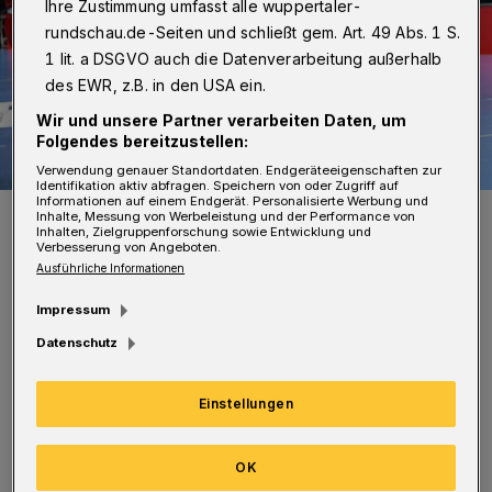
Ihre Zustimmung umfasst alle wuppertaler-
rundschau.de-Seiten und schließt gem. Art. 49 Abs. 1 S.
1 lit. a DSGVO auch die Datenverarbeitung außerhalb
des EWR, z.B. in den USA ein.
Wir und unsere Partner verarbeiten Daten, um
Folgendes bereitzustellen:
Verwendung genauer Standortdaten. Endgeräteeigenschaften zur
Identifikation aktiv abfragen. Speichern von oder Zugriff auf
Informationen auf einem Endgerät. Personalisierte Werbung und
Max Darj im Dezember 2020 gegen Essen.
Inhalte, Messung von Werbeleistung und der Performance von
Inhalten, Zielgruppenforschung sowie Entwicklung und
Foto: Dirk Freund
Verbesserung von Angeboten.
Ausführliche Informationen
Impressum
Datenschutz
In einer Partie auf Augenhöhe hatten die
Einstellungen
Dänen das bessere Ende für sich. Die
Schweden führten nach 41 Minuten zwar mit
OK
19:18 und glichen in der 44. Minute zum 20:20