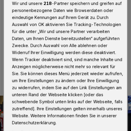
zurück
Wir und unsere
218
-Partner speichern und greifen auf
personenbezogene Daten wie Browserdaten oder
Wuppertal
·
Max Darj vom Handball-Bundesligisten
eindeutige Kennungen auf Ihrem Gerät zu. Durch
Bergischer HC hat bei der Weltmeisterschaft in Ägypten
Auswahl von OK aktivieren Sie Tracking-Technologien
die Goldmedaille knapp verpasst. Seine Schweden
für die unter „Wir und unsere Partner verarbeiten
verloren am Sonntagabend (31. Januar 2021) das
Daten, um Ihnen Dienste bereitzustellen“ aufgeführten
Finale gegen Titelverteidiger Dänemark mit 24:26
(13:13).
Zwecke. Durch Auswahl von Alle ablehnen oder
Widerruf Ihrer Einwilligung werden diese deaktiviert.
Wenn Tracker deaktiviert sind, sind manche Inhalte und
Anzeigen möglicherweise nicht mehr so relevant für
31.01.2021 , 18:59 Uhr
Eine Minute Lesezeit
Sie. Sie können dieses Menü jederzeit wieder aufrufen,
um Ihre Einstellungen zu ändern oder Ihre Einwilligung
zu widerrufen, indem Sie auf den Link Einstellungen am
unteren Rand der Webseite klicken [oder das
schwebende Symbol unten links auf der Webseite, falls
zutreffend]. Ihre Einstellungen gelten innerhalb unseres
Website. Weitere Informationen finden Sie in unserer
Datenschutzerklärung.