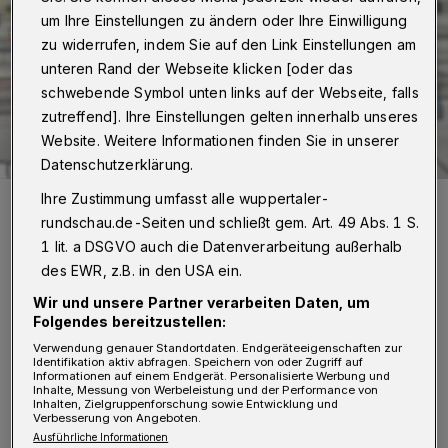
um Ihre Einstellungen zu ändern oder Ihre Einwilligung
zu widerrufen, indem Sie auf den Link Einstellungen am
unteren Rand der Webseite klicken [oder das
schwebende Symbol unten links auf der Webseite, falls
zutreffend]. Ihre Einstellungen gelten innerhalb unseres
Website. Weitere Informationen finden Sie in unserer
Datenschutzerklärung.
Ihre Zustimmung umfasst alle wuppertaler-
Auch auf WSV-Kapitän Tjorben Uphoff (li.) kommt viel Arbeit zu.
rundschau.de-Seiten und schließt gem. Art. 49 Abs. 1 S.
Foto: Dirk Freund
1 lit. a DSGVO auch die Datenverarbeitung außerhalb
des EWR, z.B. in den USA ein.
Wir und unsere Partner verarbeiten Daten, um
Folgendes bereitzustellen:
W
oran lag es also? „Wir hatten zu viele
Verwendung genauer Standortdaten. Endgeräteeigenschaften zur
Identifikation aktiv abfragen. Speichern von oder Zugriff auf
Informationen auf einem Endgerät. Personalisierte Werbung und
schnelle Ballverluste, haben die
Inhalte, Messung von Werbeleistung und der Performance von
Inhalten, Zielgruppenforschung sowie Entwicklung und
Räume nicht gut besetzt und hatten zu wenige
Verbesserung von Angeboten.
Spieler in der Offensive“, analysierte der 44-
Ausführliche Informationen