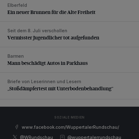
Elberfeld
Ein neuer Brunnen für die Alte Freiheit
Ein neuer Brunnen für die Alte Freiheit
Seit dem 8. Juli verschollen
Vermisster Jugendlicher tot aufgefunden
Vermisster Jugendlicher tot aufgefunden
Barmen
Mann beschädigt Autos in Parkhaus
Mann beschädigt Autos in Parkhaus
Briefe von Leserinnen und Lesern
„Stoßdämpfertest mit Unterbodenbehandlung“
„Stoßdämpfertest mit Unterbodenbehandlung“
SOZIALE MEDIEN
www.facebook.com/WuppertalerRundschau/
@WRundschau
@wuppertalerrundschau