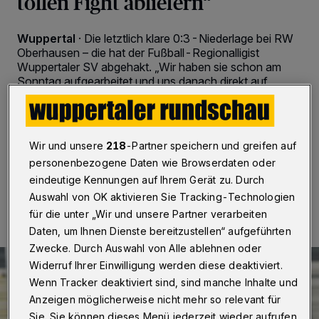
tollen Fight abliefern“
Wuppertal
·
Die letztlich klare 0:3-Niederlage bei RW
Oberhausen – die hat der Fußball-Regionalligist
Wuppertaler SV abgehakt. „Wir haben sie schon am
Sonntag aufgearbeitet und uns danach direkt auf
Fortuna Köln konzentriert“, sagt Trainer Björn Mehnert.
Das Nachholspiel wird am Mittwoch (3. März 2021)
um 18 Uhr angepfiffen.
Wir und unsere
218
-Partner speichern und greifen auf
personenbezogene Daten wie Browserdaten oder
eindeutige Kennungen auf Ihrem Gerät zu. Durch
02.03.2021 , 20:53 Uhr
2 Minuten Lesezeit
Auswahl von OK aktivieren Sie Tracking-Technologien
für die unter „Wir und unsere Partner verarbeiten
Daten, um Ihnen Dienste bereitzustellen“ aufgeführten
Zwecke. Durch Auswahl von Alle ablehnen oder
Widerruf Ihrer Einwilligung werden diese deaktiviert.
Wenn Tracker deaktiviert sind, sind manche Inhalte und
Anzeigen möglicherweise nicht mehr so relevant für
Sie. Sie können dieses Menü jederzeit wieder aufrufen,