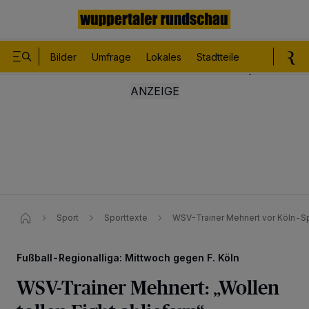
Bilder
Umfrage
Lokales
Stadtteile
Sport
Le
Sport
Sporttexte
WSV-Trainer Mehnert vor Köln-Spie
Fußball-Regionalliga: Mittwoch gegen F. Köln
WSV-Trainer Mehnert: „Wollen