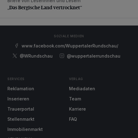
Briefe von Leserinnen und Lesern
„Das Bergische Land vertrocknet“
„Das Bergische Land vertrocknet“
SOZIALE MEDIEN
www.facebook.com/WuppertalerRundschau/
@WRundschau
@wuppertalerrundschau
SERVICES
VERLAG
Reklamation
Mediadaten
Inserieren
Team
Trauerportal
Karriere
Stellenmarkt
FAQ
Immobilienmarkt