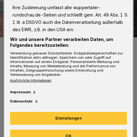
Ihre Zustimmung umfasst alle wuppertaler-
rundschau.de-Seiten und schließt gem. Art. 49 Abs. 1 S.
1 lit. a DSGVO auch die Datenverarbeitung außerhalb
des EWR, z.B. in den USA ein.
Wir und unsere Partner verarbeiten Daten, um
Rudelbildung am Uhlenkrug.
Folgendes bereitzustellen:
Foto: Jochen Classen
Verwendung genauer Standortdaten. Endgeräteeigenschaften zur
Identifikation aktiv abfragen. Speichern von oder Zugriff auf
Informationen auf einem Endgerät. Personalisierte Werbung und
Inhalte, Messung von Werbeleistung und der Performance von
Inhalten, Zielgruppenforschung sowie Entwicklung und
Verbesserung von Angeboten.
Ausführliche Informationen
S
ie ahndete damit die Vorfälle während
Impressum
des Pokalspiels im Dezember 2015 bei SW
Datenschutz
Essen. Dort war Vollmerhausen mit ETB-
Kapitän Sebastian Michalsky aneinander
Einstellungen
geraten. Die Essener warfen dem WSV-Coach
vor, gewürgt zu haben. Kurz vor Weihnachten
OK