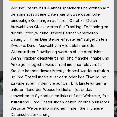
Wuppertal
·
Stefan Vollmerhausen, Trainer des
Wir und unsere
218
-Partner speichern und greifen auf
Fußball-Oberligisten Wuppertaler SV, darf seine
personenbezogene Daten wie Browserdaten oder
Mannschaft in den kommenden fünf Spielen nicht vom
Innenraum aus betreuen. Das hat die
eindeutige Kennungen auf Ihrem Gerät zu. Durch
Verbandsspruchkammer entschieden.
Auswahl von OK aktivieren Sie Tracking-Technologien
für die unter „Wir und unsere Partner verarbeiten
Daten, um Ihnen Dienste bereitzustellen“ aufgeführten
Zwecke. Durch Auswahl von Alle ablehnen oder
22.02.2016 , 12:03 Uhr
Eine Minute Lesezeit
Widerruf Ihrer Einwilligung werden diese deaktiviert.
Wenn Tracker deaktiviert sind, sind manche Inhalte und
Anzeigen möglicherweise nicht mehr so relevant für
Sie. Sie können dieses Menü jederzeit wieder aufrufen,
um Ihre Einstellungen zu ändern oder Ihre Einwilligung
zu widerrufen, indem Sie auf den Link Einstellungen am
unteren Rand der Webseite klicken [oder das
schwebende Symbol unten links auf der Webseite, falls
zutreffend]. Ihre Einstellungen gelten innerhalb unseres
Website. Weitere Informationen finden Sie in unserer
Datenschutzerklärung.