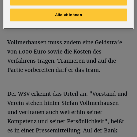
trafen sich der Wuppertaler Trainer und
Alle ablehnen
Michalsky im Stadion am Zoo zu einem
Versöhnungsgespräch.
Vollmerhausen muss zudem eine Geldstrafe
von 1.000 Euro sowie die Kosten des
Verfahrens tragen. Trainieren und auf die
Partie vorbereiten darf er das team.
Der WSV erkennt das Urteil an. "Vorstand und
Verein stehen hinter Stefan Vollmerhausen
und vertrauen auch weiterhin seiner
Kompetenz und seiner Persönlichkeit", heißt
es in einer Pressemitteilung. Auf der Bank