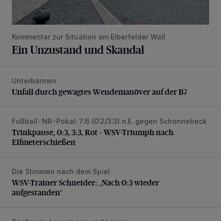
Kommentar zur Situation am Elberfelder Wall
Ein Unzustand und Skandal
Unterbarmen
Unfall durch gewagtes Wendemanöver auf der B7
Unfall durch gewagtes Wendemanöver auf der B7
Fußball-NR-Pokal: 7:6 (0:2/3:3) n.E. gegen Schonnebeck
Trinkpause, 0:3, 3:3, Rot – WSV-Triumph nach Elfmetersc
Trinkpause, 0:3, 3:3, Rot – WSV-Triumph nach
Elfmeterschießen
Die Stimmen nach dem Spiel
WSV-Trainer Schneider: „Nach 0:3 wieder aufgestanden“
WSV-Trainer Schneider: „Nach 0:3 wieder
aufgestanden“