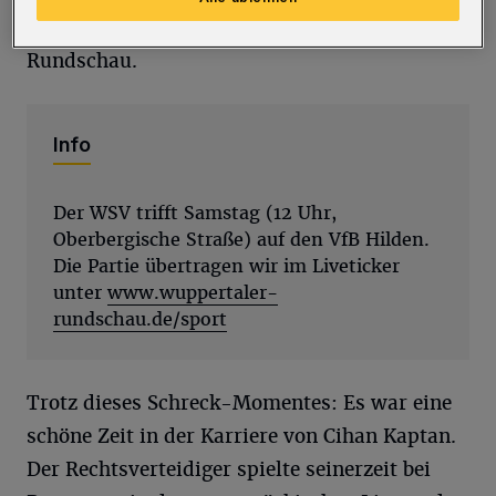
erzählt Kaptan im Gespräch mit der
Rundschau.
Info
Der WSV trifft Samstag (12 Uhr,
Oberbergische Straße) auf den VfB Hilden.
Die Partie übertragen wir im Liveticker
unter
www.wuppertaler-
rundschau.de/sport
Trotz dieses Schreck-Momentes: Es war eine
schöne Zeit in der Karriere von Cihan Kaptan.
Der Rechtsverteidiger spielte seinerzeit bei