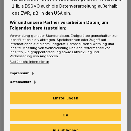
1 lit. a DSGVO auch die Datenverarbeitung außerhalb
Not macht bekanntlich erfinderisch. Und
des EWR, z.B. in den USA ein.
Cihan Kaptan war in Not. Damals. 2009. Bei
Wir und unsere Partner verarbeiten Daten, um
der U20-Weltmeisterschaft in Ägypten
Folgendes bereitzustellen:
gehörte er zum Kader der deutschen Fußball-
Verwendung genauer Standortdaten. Endgeräteeigenschaften zur
Identifikation aktiv abfragen. Speichern von oder Zugriff auf
Nationalmannschaft. Während des Turniers
Informationen auf einem Endgerät. Personalisierte Werbung und
Inhalte, Messung von Werbeleistung und der Performance von
machte das Team von Trainer Horst Hrubesch
Inhalten, Zielgruppenforschung sowie Entwicklung und
Verbesserung von Angeboten.
einen Ausflug zu den Pyramiden. "Dabei habe
Ausführliche Informationen
ich mich auf meinem Kamel etwas zu weit von
Impressum
den anderen entfernt, und das wollten die
Datenschutz
Beduinen ausnutzen. Sie haben mich zwar
nicht ausgeraubt, verlangten aber einen viel
Einstellungen
höheren Preis für ihre Führung. Ich konnte sie
dann veräppeln, indem ich ihnen sagte, dass
OK
meine Tasche bei der Gruppe sei. Zum Glück
haben sie mir den Schwindel geglaubt",
Alle ablehnen