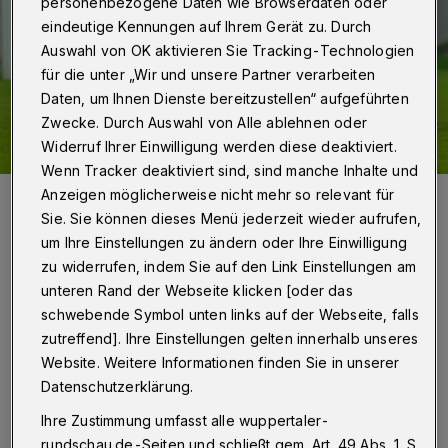
personenbezogene Daten wie Browserdaten oder
eindeutige Kennungen auf Ihrem Gerät zu. Durch
Auswahl von OK aktivieren Sie Tracking-Technologien
für die unter „Wir und unsere Partner verarbeiten
Daten, um Ihnen Dienste bereitzustellen“ aufgeführten
Zwecke. Durch Auswahl von Alle ablehnen oder
Widerruf Ihrer Einwilligung werden diese deaktiviert.
Wenn Tracker deaktiviert sind, sind manche Inhalte und
Anzeigen möglicherweise nicht mehr so relevant für
Cihan Kaptan in Aktion: Noch darf der 26-Jährige aber nicht offiziell
das Trikot des WSV tragen.
Sie. Sie können dieses Menü jederzeit wieder aufrufen,
Foto: Dirk Freund
um Ihre Einstellungen zu ändern oder Ihre Einwilligung
zu widerrufen, indem Sie auf den Link Einstellungen am
unteren Rand der Webseite klicken [oder das
schwebende Symbol unten links auf der Webseite, falls
zutreffend]. Ihre Einstellungen gelten innerhalb unseres
Von Marcus Jensen
Website. Weitere Informationen finden Sie in unserer
Datenschutzerklärung.
E
r heißt Stefan Vollmerhausen ...
Ihre Zustimmung umfasst alle wuppertaler-
rundschau.de-Seiten und schließt gem. Art. 49 Abs. 1 S.