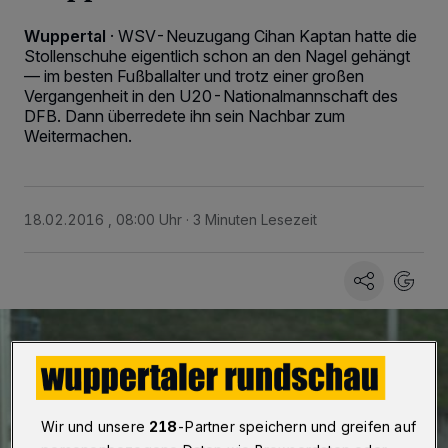
Wuppertal
·
WSV-Neuzugang Cihan Kaptan hatte die
Stollenschuhe eigentlich schon an den Nagel gehängt
— im besten Fußballalter und trotz einer großen
Vergangenheit in den U20-Nationalmannschaft des
DFB. Dann überredete ihn sein Nachbar zum
Weitermachen.
18.02.2016 , 08:00 Uhr
3 Minuten Lesezeit
Wir und unsere
218
-Partner speichern und greifen auf