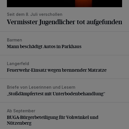
Seit dem 8. Juli verschollen
Vermisster Jugendlicher tot aufgefunden
Barmen
Mann beschädigt Autos in Parkhaus
Mann beschädigt Autos in Parkhaus
Langerfeld
Feuerwehr-Einsatz wegen brennender Matratze
Feuerwehr-Einsatz wegen brennender Matratze
Briefe von Leserinnen und Lesern
„Stoßdämpfertest mit Unterbodenbehandlung“
„Stoßdämpfertest mit Unterbodenbehandlung“
Ab September
BUGA-Bürgerbeteiligung für Vohwinkel und Nützenberg
BUGA-Bürgerbeteiligung für Vohwinkel und
Nützenberg