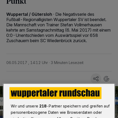
Punkt
Wuppertal / Gütersloh
·
Die Negativserie des
Fußball-Regionalligisten Wuppertaler SV ist beendet.
Die Mannschaft von Trainer Stefan Vollmerhausen
kehrte am Samstagnachmittag (6. Mai 2017) mit einem
0:0-Unentschieden vom Auswärtsspiel vor 658
Zuschauern beim SC Wiedenbrück zurück.
06.05.2017 , 14:12 Uhr
3 Minuten Lesezeit
Wir und unsere
218
-Partner speichern und greifen auf
personenbezogene Daten wie Browserdaten oder