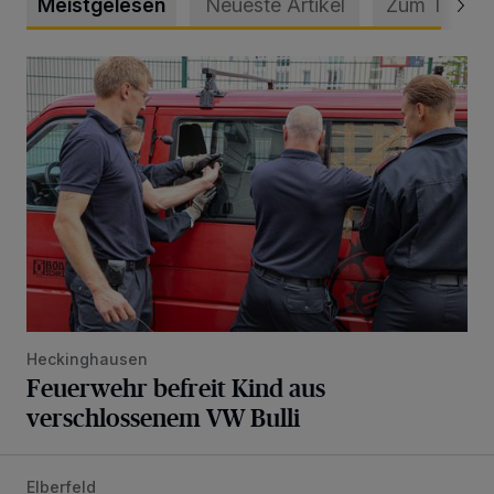
Meistgelesen
Neueste Artikel
Zum Thema
Feuerwehr befreit Kind aus verschlossenem VW Bulli
Heckinghausen
Feuerwehr befreit Kind aus
verschlossenem VW Bulli
Elberfeld
Ein neuer Brunnen für die Alte Freiheit