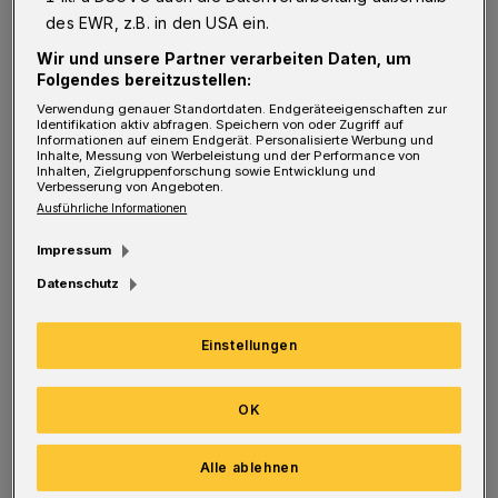
des EWR, z.B. in den USA ein.
steht der Klassenerhalt nun auch rechnerisch
Wir und unsere Partner verarbeiten Daten, um
fest.
Folgendes bereitzustellen:
Verwendung genauer Standortdaten. Endgeräteeigenschaften zur
Im Vergleich 0:1-Niederlage gegen die TSG
Identifikation aktiv abfragen. Speichern von oder Zugriff auf
Informationen auf einem Endgerät. Personalisierte Werbung und
Sprockhövel, der sechsten Liga-Schlappe in
Inhalte, Messung von Werbeleistung und der Performance von
Inhalten, Zielgruppenforschung sowie Entwicklung und
Verbesserung von Angeboten.
Folge, stellte der Coach auf einer Position um.
Ausführliche Informationen
Enzo Wirtz ersetzte den angeschlagenen
Impressum
Kapitän Gaetano Manno. Der WSV begann
Datenschutz
konzentriert und stand defensiv sicher.
Allerdings fehlten zunächst auch die
Einstellungen
Offensivaktionen. Daniel Grebe verfehlte aus
20 Metern (10.), Kevin Hagemann platzierte
OK
eine Volleyabnahme zu mittig (31.). Die beste
Chance hatte Peter Schmetz, der aber aus fünf
Alle ablehnen
Meter freistehend über die Latte köpfte (36.).