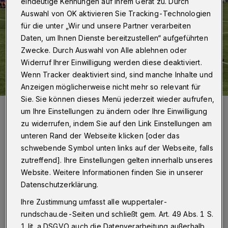
eindeutige Kennungen auf Ihrem Gerät zu. Durch
Auswahl von OK aktivieren Sie Tracking-Technologien
für die unter „Wir und unsere Partner verarbeiten
Daten, um Ihnen Dienste bereitzustellen“ aufgeführten
Zwecke. Durch Auswahl von Alle ablehnen oder
Widerruf Ihrer Einwilligung werden diese deaktiviert.
Wenn Tracker deaktiviert sind, sind manche Inhalte und
Anzeigen möglicherweise nicht mehr so relevant für
Sie. Sie können dieses Menü jederzeit wieder aufrufen,
Aktuelle Spielszene.
um Ihre Einstellungen zu ändern oder Ihre Einwilligung
Foto: Julian Schumacher
zu widerrufen, indem Sie auf den Link Einstellungen am
unteren Rand der Webseite klicken [oder das
schwebende Symbol unten links auf der Webseite, falls
zutreffend]. Ihre Einstellungen gelten innerhalb unseres
Website. Weitere Informationen finden Sie in unserer
Von Jörn Koldehoff und Julian Schumacher
Datenschutzerklärung.
Ihre Zustimmung umfasst alle wuppertaler-
D
a die Schalker Reserve gegen Verl nicht
rundschau.de-Seiten und schließt gem. Art. 49 Abs. 1 S.
über ein torloses Remis hinauskam,
1 lit. a DSGVO auch die Datenverarbeitung außerhalb