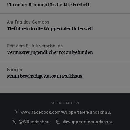
Ein neuer Brunnen für die Alte Freiheit
Am Tag des Geotops
Tief hinein in die Wuppertaler Unterwelt
Tief hinein in die Wuppertaler Unterwelt
Seit dem 8. Juli verschollen
Vermisster Jugendlicher tot aufgefunden
Vermisster Jugendlicher tot aufgefunden
Barmen
Mann beschädigt Autos in Parkhaus
Mann beschädigt Autos in Parkhaus
SOZIALE MEDIEN
www.facebook.com/WuppertalerRundschau/
@WRundschau
@wuppertalerrundschau