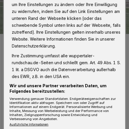
um Ihre Einstellungen zu ändern oder Ihre Einwilligung
zu widerrufen, indem Sie auf den Link Einstellungen am
unteren Rand der Webseite klicken [oder das
schwebende Symbol unten links auf der Webseite, falls
zutreffend]. Ihre Einstellungen gelten innerhalb unseres
Website. Weitere Informationen finden Sie in unserer
Findet der CSC wieder in die Spur?
Datenschutzerklärung.
Foto: Jochen Classen
Ihre Zustimmung umfasst alle wuppertaler-
rundschau.de-Seiten und schließt gem. Art. 49 Abs. 1 S.
1 lit. a DSGVO auch die Datenverarbeitung außerhalb
des EWR, z.B. in den USA ein.
Oberliga:
Wir und unsere Partner verarbeiten Daten, um
Vor dem Auswärtsspiel bei Jahn Hiesfeld sind
Folgendes bereitzustellen:
Verwendung genauer Standortdaten. Endgeräteeigenschaften zur
die Personalprobleme am Sonntag (15 Uhr,
Identifikation aktiv abfragen. Speichern von oder Zugriff auf
Informationen auf einem Endgerät. Personalisierte Werbung und
Liveticker
) beim Cronenberger SC nur bedingt
Inhalte, Messung von Werbeleistung und der Performance von
Inhalten, Zielgruppenforschung sowie Entwicklung und
kleiner geworden. Die wichtigste Nachricht:
Verbesserung von Angeboten.
Ausführliche Informationen
Mit Feim Statovci ist einer der beiden