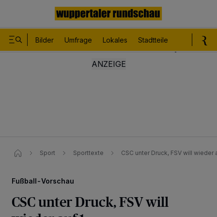
Bilder
Umfrage
Lokales
Stadtteile
Sport
Le
Sport
Sporttexte
CSC unter Druck, FSV will wieder 
Fußball-Vorschau
CSC unter Druck, FSV will