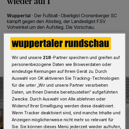
wieder auf 1
Wuppertal
·
Der Fußball-Oberligist Cronenberger SC
kämpft gegen den Abstieg, der Landesligist FSV
Vohwinkel um den Aufstieg. Die Vorschau.
30.04.2017 , 10:56 Uhr
2 Minuten Lesezeit
Wir und unsere
218
-Partner speichern und greifen auf
personenbezogene Daten wie Browserdaten oder
eindeutige Kennungen auf Ihrem Gerät zu. Durch
Auswahl von OK aktivieren Sie Tracking-Technologien
für die unter „Wir und unsere Partner verarbeiten
Daten, um Ihnen Dienste bereitzustellen“ aufgeführten
Zwecke. Durch Auswahl von Alle ablehnen oder
Widerruf Ihrer Einwilligung werden diese deaktiviert.
Wenn Tracker deaktiviert sind, sind manche Inhalte und
Anzeigen möglicherweise nicht mehr so relevant für
Sie. Sie können dieses Menü jederzeit wieder aufrufen,