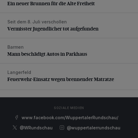
Ein neuer Brunnen für die Alte Freiheit
Seit dem 8. Juli verschollen
Vermisster Jugendlicher tot aufgefunden
Vermisster Jugendlicher tot aufgefunden
Barmen
Mann beschädigt Autos in Parkhaus
Mann beschädigt Autos in Parkhaus
Langerfeld
Feuerwehr-Einsatz wegen brennender Matratze
Feuerwehr-Einsatz wegen brennender Matratze
SOZIALE MEDIEN
www.facebook.com/WuppertalerRundschau/
@WRundschau
@wuppertalerrundschau