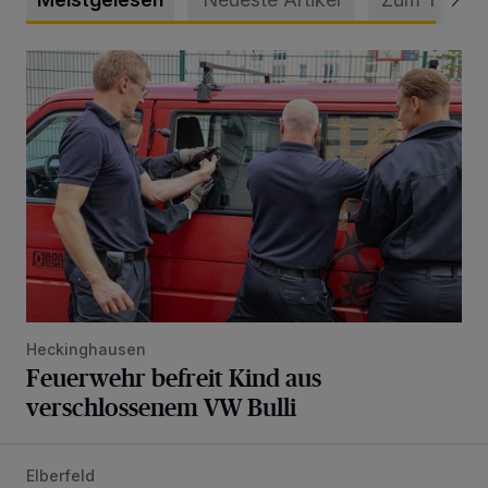
Feuerwehr befreit Kind aus verschlossenem VW Bulli
Heckinghausen
Feuerwehr befreit Kind aus
verschlossenem VW Bulli
Elberfeld
Ein neuer Brunnen für die Alte Freiheit