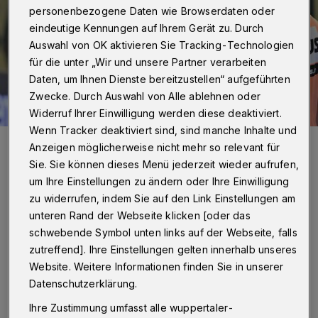
personenbezogene Daten wie Browserdaten oder
eindeutige Kennungen auf Ihrem Gerät zu. Durch
Auswahl von OK aktivieren Sie Tracking-Technologien
für die unter „Wir und unsere Partner verarbeiten
Daten, um Ihnen Dienste bereitzustellen“ aufgeführten
Zwecke. Durch Auswahl von Alle ablehnen oder
Widerruf Ihrer Einwilligung werden diese deaktiviert.
Wenn Tracker deaktiviert sind, sind manche Inhalte und
Tomas Babak muss einige Wochen pausieren.
Anzeigen möglicherweise nicht mehr so relevant für
Foto: Dirk Freund
Sie. Sie können dieses Menü jederzeit wieder aufrufen,
um Ihre Einstellungen zu ändern oder Ihre Einwilligung
zu widerrufen, indem Sie auf den Link Einstellungen am
unteren Rand der Webseite klicken [oder das
schwebende Symbol unten links auf der Webseite, falls
„Göppingen ist sehr gut besetzt und der
zutreffend]. Ihre Einstellungen gelten innerhalb unseres
Website. Weitere Informationen finden Sie in unserer
Saisonstart war ordentlich“, finden die BHC-
Datenschutzerklärung.
Trainer Arnor Gunnarsson und Markus Pütz.
Ihre Zustimmung umfasst alle wuppertaler-
„Bei uns muss alles klappen, damit wir etwas