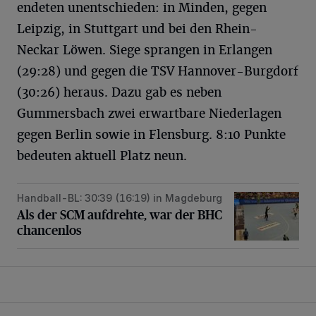
endeten unentschieden: in Minden, gegen
Leipzig, in Stuttgart und bei den Rhein-
Neckar Löwen. Siege sprangen in Erlangen
(29:28) und gegen die TSV Hannover-Burgdorf
(30:26) heraus. Dazu gab es neben
Gummersbach zwei erwartbare Niederlagen
gegen Berlin sowie in Flensburg. 8:10 Punkte
bedeuten aktuell Platz neun.
Handball-BL: 30:39 (16:19) in Magdeburg
Als der SCM aufdrehte, war der BHC chancenlos
Als der SCM aufdrehte, war der BHC
chancenlos