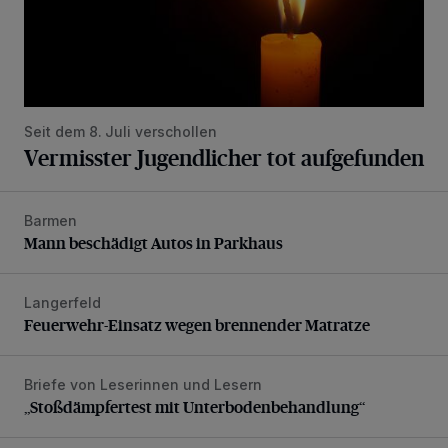
Seit dem 8. Juli verschollen
Vermisster Jugendlicher tot aufgefunden
Barmen
Mann beschädigt Autos in Parkhaus
Mann beschädigt Autos in Parkhaus
Langerfeld
Feuerwehr-Einsatz wegen brennender Matratze
Feuerwehr-Einsatz wegen brennender Matratze
Briefe von Leserinnen und Lesern
„Stoßdämpfertest mit Unterbodenbehandlung“
„Stoßdämpfertest mit Unterbodenbehandlung“