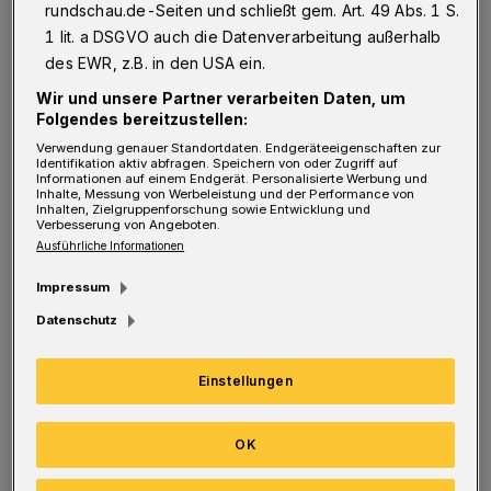
rundschau.de-Seiten und schließt gem. Art. 49 Abs. 1 S.
mitnehmen können.“ Die Aufgabe wird
1 lit. a DSGVO auch die Datenverarbeitung außerhalb
aufgrund des Ausfalls von Tomas Babak noch
des EWR, z.B. in den USA ein.
ein Stück weit schwieriger.
Wir und unsere Partner verarbeiten Daten, um
Folgendes bereitzustellen:
Verwendung genauer Standortdaten. Endgeräteeigenschaften zur
Am 5. November ab 19 Uhr
BHC spielt im Pokal gegen Hannover in der Klingenhalle
Identifikation aktiv abfragen. Speichern von oder Zugriff auf
BHC spielt im Pokal gegen
Informationen auf einem Endgerät. Personalisierte Werbung und
Inhalte, Messung von Werbeleistung und der Performance von
Hannover in der Klingenhalle
Inhalten, Zielgruppenforschung sowie Entwicklung und
Verbesserung von Angeboten.
Ausführliche Informationen
Der Tscheche, der mit Christopher Rudeck das
Impressum
Kapitänsamt beim BHC ausübt, ist in
Datenschutz
Magdeburg unglücklich gelandet und hat sich
eine Verletzung am Fuß zugezogen. Das
Einstellungen
Syndesmoseband ist angerissen. „Wir müssen
zwischen drei und fünf Wochen auf ihn
OK
verzichten“, sagt Pütz. Die Fahrt nach