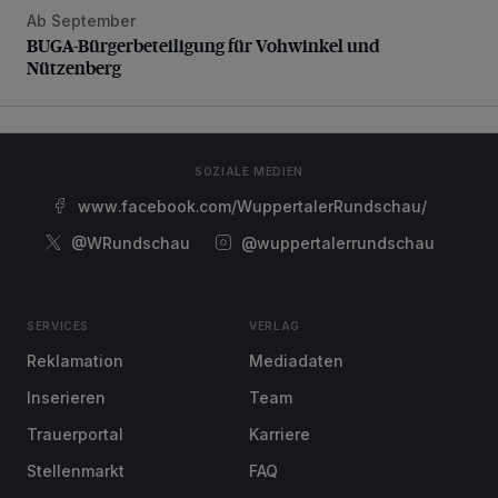
Ab September
BUGA-Bürgerbeteiligung für Vohwinkel und Nützenberg
BUGA-Bürgerbeteiligung für Vohwinkel und
Nützenberg
SOZIALE MEDIEN
www.facebook.com/WuppertalerRundschau/
@WRundschau
@wuppertalerrundschau
SERVICES
VERLAG
Reklamation
Mediadaten
Inserieren
Team
Trauerportal
Karriere
Stellenmarkt
FAQ