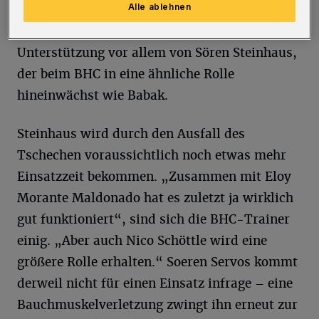
Alle ablehnen
Göppingen wird der 31-Jährige trotzdem
mitmachen – als moralische und mentale
Unterstützung vor allem von Sören Steinhaus,
der beim BHC in eine ähnliche Rolle
hineinwächst wie Babak.
Steinhaus wird durch den Ausfall des
Tschechen voraussichtlich noch etwas mehr
Einsatzzeit bekommen. „Zusammen mit Eloy
Morante Maldonado hat es zuletzt ja wirklich
gut funktioniert“, sind sich die BHC-Trainer
einig. „Aber auch Nico Schöttle wird eine
größere Rolle erhalten.“ Soeren Servos kommt
derweil nicht für einen Einsatz infrage – eine
Bauchmuskelverletzung zwingt ihn erneut zur