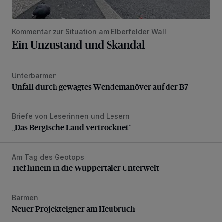
Kommentar zur Situation am Elberfelder Wall
Ein Unzustand und Skandal
Unterbarmen
Unfall durch gewagtes Wendemanöver auf der B7
Unfall durch gewagtes Wendemanöver auf der B7
Briefe von Leserinnen und Lesern
„Das Bergische Land vertrocknet“
„Das Bergische Land vertrocknet“
Am Tag des Geotops
Tief hinein in die Wuppertaler Unterwelt
Tief hinein in die Wuppertaler Unterwelt
Barmen
Neuer Projekteigner am Heubruch
Neuer Projekteigner am Heubruch