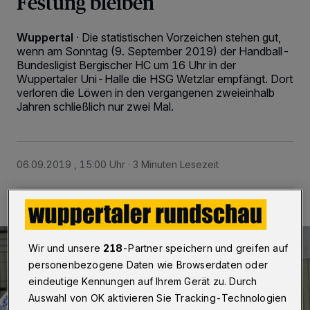
Festung bleiben
Wuppertal
·
Die statistischen Vorzeichen stehen gut,
wenn am Sonntag (9. September 2019) der Handball-
Bundesligist Bergischer HC um 16 Uhr in der
Wuppertaler Uni-Halle die HSG Wetzlar empfängt. Dort
verloren die Löwen in den vergangenen zweieinhalb
Jahren schließlich nur zwei Mal.
06.09.2019 , 15:00 Uhr
3 Minuten Lesezeit
Wir und unsere
218
-Partner speichern und greifen auf
personenbezogene Daten wie Browserdaten oder
eindeutige Kennungen auf Ihrem Gerät zu. Durch
Auswahl von OK aktivieren Sie Tracking-Technologien