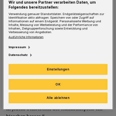
sich so ähnlich, dass die Frage nach dem
Wir und unsere Partner verarbeiten Daten, um
Folgendes bereitzustellen:
Favoriten kaum zu klären ist. Psychologisch
Verwendung genauer Standortdaten. Endgeräteeigenschaften zur
scheint Wetzlar im Vorteil zu sein. Die
Identifikation aktiv abfragen. Speichern von oder Zugriff auf
Informationen auf einem Endgerät. Personalisierte Werbung und
Mittelhessen kommen mit dem Schwung eines
Inhalte, Messung von Werbeleistung und der Performance von
Inhalten, Zielgruppenforschung sowie Entwicklung und
27:27 gegen die SG Flensburg-Handewitt ins
Verbesserung von Angeboten.
Ausführliche Informationen
Bergische Land.
Impressum
„Das ist natürlich eine Überraschung“, findet
Datenschutz
auch Sebastian Hinze. „Aber es war der HSG
eben auch zuzutrauen.“ Die Löwen hätten bei
Einstellungen
den Rhein-Neckar Löwen ebenfalls gerne
OK
gepunktet, das klappte nicht (24:30). „Es war
keine schlechte Leistung von uns“, findet
Alle ablehnen
Hinze. „Aber die Rhein-Neckar Löwen waren
in jedem Teilbereich des Handballspiels ein