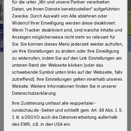
für die unter „Wir und unsere Partner verarbeiten
Daten, um Ihnen Dienste bereitzustellen“ aufgeführten
Zwecke. Durch Auswahl von Alle ablehnen oder
Widerruf Ihrer Einwilligung werden diese deaktiviert.
Wenn Tracker deaktiviert sind, sind manche Inhalte und
Anzeigen möglicherweise nicht mehr so relevant für
Sie. Sie können dieses Menü jederzeit wieder aufrufen,
um Ihre Einstellungen zu ändern oder Ihre Einwilligung
In der Uni-Halle räumte der BHC (hier Max Darj) in der
zu widerrufen, indem Sie auf den Link Einstellungen am
Vergangenheit viele Gegner aus dem Feld.
unteren Rand der Webseite klicken [oder das
Foto: Dirk Freund
schwebende Symbol unten links auf der Webseite, falls
zutreffend]. Ihre Einstellungen gelten innerhalb unseres
Website. Weitere Informationen finden Sie in unserer
Datenschutzerklärung.
V
Ihre Zustimmung umfasst alle wuppertaler-
or einer einfachen Aufgabe steht das
rundschau.de-Seiten und schließt gem. Art. 49 Abs. 1 S.
Team von Trainer Sebastian Hinze
1 lit. a DSGVO auch die Datenverarbeitung außerhalb
allerdings keineswegs. Die Mannschaften sind
des EWR, z.B. in den USA ein.