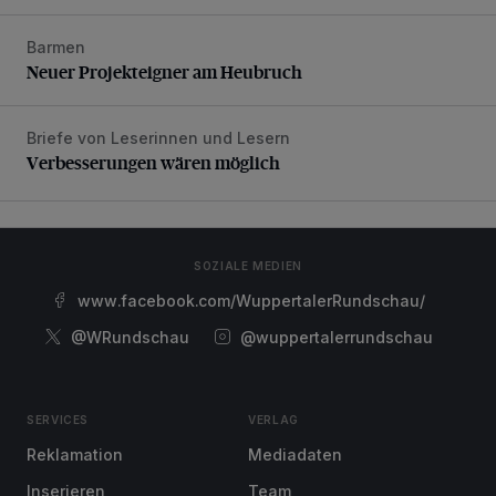
Barmen
Neuer Projekteigner am Heubruch
Neuer Projekteigner am Heubruch
Briefe von Leserinnen und Lesern
Verbesserungen wären möglich
Verbesserungen wären möglich
SOZIALE MEDIEN
www.facebook.com/WuppertalerRundschau/
@WRundschau
@wuppertalerrundschau
SERVICES
VERLAG
Reklamation
Mediadaten
Inserieren
Team