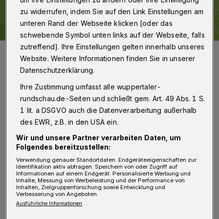
zu widerrufen, indem Sie auf den Link Einstellungen am
unteren Rand der Webseite klicken [oder das
schwebende Symbol unten links auf der Webseite, falls
zutreffend]. Ihre Einstellungen gelten innerhalb unseres
Jubel nach dem 1:0-Führungstreffer in Dortmund (v.li.): Enzo Wirtz,
Gaetano Manno, Christopher Kramer und André Mandt.
Website. Weitere Informationen finden Sie in unserer
Foto: Stefan Rittershaus
Datenschutzerklärung.
Ihre Zustimmung umfasst alle wuppertaler-
rundschau.de-Seiten und schließt gem. Art. 49 Abs. 1 S.
1 lit. a DSGVO auch die Datenverarbeitung außerhalb
des EWR, z.B. in den USA ein.
Von Jörn Koldehoff
Wir und unsere Partner verarbeiten Daten, um
Folgendes bereitzustellen:
2:0 bis zur 60. Minute geführt, am Ende ein
Verwendung genauer Standortdaten. Endgeräteeigenschaften zur
Identifikation aktiv abfragen. Speichern von oder Zugriff auf
2:2 — dennoch durfte der WSV zufrieden vom
Informationen auf einem Endgerät. Personalisierte Werbung und
Inhalte, Messung von Werbeleistung und der Performance von
Auswärtsspiel beim BVB II abreisen. Einmal
Inhalten, Zielgruppenforschung sowie Entwicklung und
Verbesserung von Angeboten.
mehr hatte das Team von Trainer Stefan
Ausführliche Informationen
Vollmerhausen bewiesen, gegen eines der