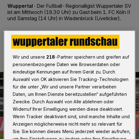
Wuppertal
·
Der Fußball-Regionalligist Wuppertaler SV
ist am Mittwoch (19.30 Uhr) zu Gast beim 1. FC Köln II
und Samstag (14 Uhr) in Wiedenbrück (Liveticker).
25.10.2017 , 13:39 Uhr
2 Minuten Lesezeit
Wir und unsere
218
-Partner speichern und greifen auf
personenbezogene Daten wie Browserdaten oder
eindeutige Kennungen auf Ihrem Gerät zu. Durch
Auswahl von OK aktivieren Sie Tracking-Technologien
für die unter „Wir und unsere Partner verarbeiten
Daten, um Ihnen Dienste bereitzustellen“ aufgeführten
Zwecke. Durch Auswahl von Alle ablehnen oder
Widerruf Ihrer Einwilligung werden diese deaktiviert.
Wenn Tracker deaktiviert sind, sind manche Inhalte und
Anzeigen möglicherweise nicht mehr so relevant für
Sie. Sie können dieses Menü jederzeit wieder aufrufen,
um Ihre Einstellungen zu ändern oder Ihre Einwilligung