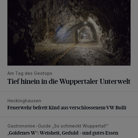
Am Tag des Geotops
Tief hinein in die Wuppertaler Unterwelt
Heckinghausen
Feuerwehr befreit Kind aus verschlossenem VW Bulli
Feuerwehr befreit Kind aus verschlossenem VW Bulli
Gastronomie-Guide „So schmeckt Wuppertal!“
„Goldenes W“: Weisheit, Geduld – und gutes Essen
„Goldenes W“: Weisheit, Geduld – und gutes Essen