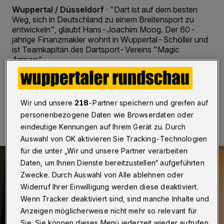
Wuppertal / Düsseldorf
·
"Dart ist auf dem besten
Weg, sich in Deutschland zu einem Breitensport zu
entwickeln", glaubt Hans-Joachim Moog. Der 60-
jährige Finanzmakler wohnt in Wuppertal-Schöller und
ist Teamkapitän des Dartsport-Vereins "Magic
Arrows".
21.10.2017 , 05:37 Uhr
2 Minuten Lesezeit
Wir und unsere
218
-Partner speichern und greifen auf
personenbezogene Daten wie Browserdaten oder
eindeutige Kennungen auf Ihrem Gerät zu. Durch
Auswahl von OK aktivieren Sie Tracking-Technologien
für die unter „Wir und unsere Partner verarbeiten
Daten, um Ihnen Dienste bereitzustellen“ aufgeführten
Zwecke. Durch Auswahl von Alle ablehnen oder
Widerruf Ihrer Einwilligung werden diese deaktiviert.
Wenn Tracker deaktiviert sind, sind manche Inhalte und
Anzeigen möglicherweise nicht mehr so relevant für
Sie. Sie können dieses Menü jederzeit wieder aufrufen,