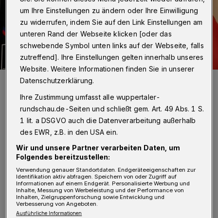
um Ihre Einstellungen zu ändern oder Ihre Einwilligung
zu widerrufen, indem Sie auf den Link Einstellungen am
unteren Rand der Webseite klicken [oder das
schwebende Symbol unten links auf der Webseite, falls
zutreffend]. Ihre Einstellungen gelten innerhalb unseres
Website. Weitere Informationen finden Sie in unserer
Ein Leben ohne Dartpfeile ist sicherlich möglich, aber für Moog
Datenschutzerklärung.
undenkbar.
Ihre Zustimmung umfasst alle wuppertaler-
Foto: Fichte
rundschau.de-Seiten und schließt gem. Art. 49 Abs. 1 S.
1 lit. a DSGVO auch die Datenverarbeitung außerhalb
des EWR, z.B. in den USA ein.
Wir und unsere Partner verarbeiten Daten, um
Von Peter Fichte
Folgendes bereitzustellen:
Verwendung genauer Standortdaten. Endgeräteeigenschaften zur
Identifikation aktiv abfragen. Speichern von oder Zugriff auf
F
Informationen auf einem Endgerät. Personalisierte Werbung und
ür den amtierenden Vize-Europameister
Inhalte, Messung von Werbeleistung und der Performance von
Inhalten, Zielgruppenforschung sowie Entwicklung und
in der Disziplin Shanghai ist Dart ein
Verbesserung von Angeboten.
Ausführliche Informationen
wichtiger Bestandteil seines Lebens.