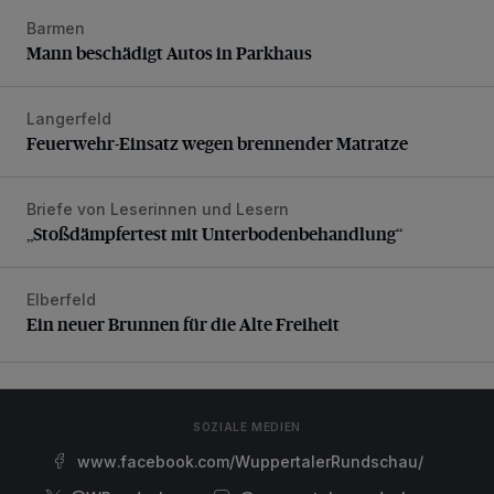
Barmen
Mann beschädigt Autos in Parkhaus
Mann beschädigt Autos in Parkhaus
Langerfeld
Feuerwehr-Einsatz wegen brennender Matratze
Feuerwehr-Einsatz wegen brennender Matratze
Briefe von Leserinnen und Lesern
„Stoßdämpfertest mit Unterbodenbehandlung“
„Stoßdämpfertest mit Unterbodenbehandlung“
Elberfeld
Ein neuer Brunnen für die Alte Freiheit
Ein neuer Brunnen für die Alte Freiheit
SOZIALE MEDIEN
www.facebook.com/WuppertalerRundschau/