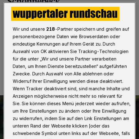
Schonnebeck
Wuppertal
·
In der Fußball-Oberliga empfängt der FSV
Vohwinkel am Sonntag (22. Oktober 2017) die
Spielvereinigung Schonnebeck. Anstoß in der
Wir und unsere
218
-Partner speichern und greifen auf
Lüntenbeck ist um 15 Uhr. Der Cronenberger SC tritt
personenbezogene Daten wie Browserdaten oder
zeitgleich bei Schwarz-Weiß Essen an.
eindeutige Kennungen auf Ihrem Gerät zu. Durch
Auswahl von OK aktivieren Sie Tracking-Technologien
für die unter „Wir und unsere Partner verarbeiten
Daten, um Ihnen Dienste bereitzustellen“ aufgeführten
22.10.2017 , 11:58 Uhr
Eine Minute Lesezeit
Zwecke. Durch Auswahl von Alle ablehnen oder
Widerruf Ihrer Einwilligung werden diese deaktiviert.
Wenn Tracker deaktiviert sind, sind manche Inhalte und
Anzeigen möglicherweise nicht mehr so relevant für
Sie. Sie können dieses Menü jederzeit wieder aufrufen,
um Ihre Einstellungen zu ändern oder Ihre Einwilligung
zu widerrufen, indem Sie auf den Link Einstellungen am
unteren Rand der Webseite klicken [oder das
schwebende Symbol unten links auf der Webseite, falls