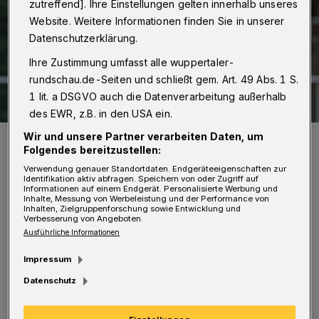
zutreffend]. Ihre Einstellungen gelten innerhalb unseres
Website. Weitere Informationen finden Sie in unserer
Datenschutzerklärung.
Ihre Zustimmung umfasst alle wuppertaler-
rundschau.de-Seiten und schließt gem. Art. 49 Abs. 1 S.
1 lit. a DSGVO auch die Datenverarbeitung außerhalb
des EWR, z.B. in den USA ein.
Wir und unsere Partner verarbeiten Daten, um
Der FSV muss wieder mit Köpfchen spielen.
Folgendes bereitzustellen:
Foto: Dirk Freund
Verwendung genauer Standortdaten. Endgeräteeigenschaften zur
Identifikation aktiv abfragen. Speichern von oder Zugriff auf
Informationen auf einem Endgerät. Personalisierte Werbung und
Inhalte, Messung von Werbeleistung und der Performance von
Inhalten, Zielgruppenforschung sowie Entwicklung und
Verbesserung von Angeboten.
Z
Ausführliche Informationen
um Liveticker:
hier klicken!
Impressum
Nach den unnötigen Punktverlusten beim 2:2
Datenschutz
in Speldorf gewann der FSV am Dienstag ein