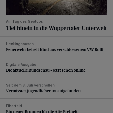
Am Tag des Geotops
Tief hinein in die Wuppertaler Unterwelt
Heckinghausen
Feuerwehr befreit Kind aus verschlossenem VW Bulli
Feuerwehr befreit Kind aus verschlossenem VW Bulli
Digitale Ausgabe
Die aktuelle Rundschau – jetzt schon online
Die aktuelle Rundschau – jetzt schon online
Seit dem 8. Juli verschollen
Vermisster Jugendlicher tot aufgefunden
Vermisster Jugendlicher tot aufgefunden
Elberfeld
Ein neuer Brunnen für die Alte Freiheit
Ein neuer Brunnen für die Alte Freiheit