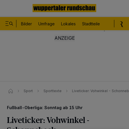
Bilder
Umfrage
Lokales
Stadtteile
Sport
Le
Sport
Sporttexte
Liveticker: Vohwinkel - Schonne
Fußball-Oberliga: Sonntag ab 15 Uhr
Liveticker: Vohwinkel -