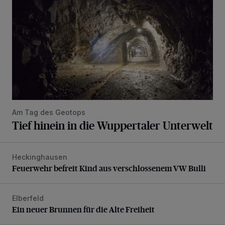
Am Tag des Geotops
Tief hinein in die Wuppertaler Unterwelt
Heckinghausen
Feuerwehr befreit Kind aus verschlossenem VW Bulli
Feuerwehr befreit Kind aus verschlossenem VW Bulli
Elberfeld
Ein neuer Brunnen für die Alte Freiheit
Ein neuer Brunnen für die Alte Freiheit