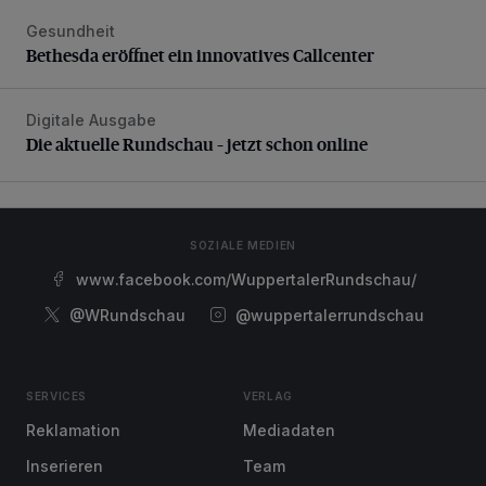
Gesundheit
Bethesda eröffnet ein innovatives Callcenter
Bethesda eröffnet ein innovatives Callcenter
Digitale Ausgabe
Die aktuelle Rundschau – jetzt schon online
Die aktuelle Rundschau – jetzt schon online
SOZIALE MEDIEN
www.facebook.com/WuppertalerRundschau/
@WRundschau
@wuppertalerrundschau
SERVICES
VERLAG
Reklamation
Mediadaten
Inserieren
Team