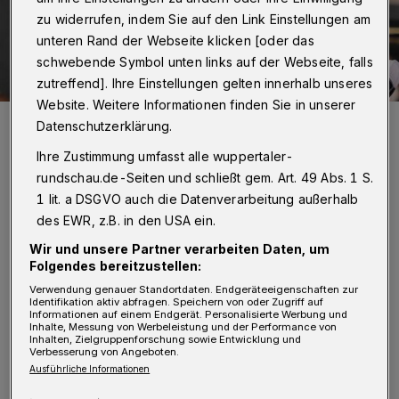
zu widerrufen, indem Sie auf den Link Einstellungen am
unteren Rand der Webseite klicken [oder das
schwebende Symbol unten links auf der Webseite, falls
zutreffend]. Ihre Einstellungen gelten innerhalb unseres
Website. Weitere Informationen finden Sie in unserer
Nicht zu halten: Neuzugang Bogdan Criciotoiu (li.).
Datenschutzerklärung.
Foto: Dirk Freund
Ihre Zustimmung umfasst alle wuppertaler-
rundschau.de-Seiten und schließt gem. Art. 49 Abs. 1 S.
1 lit. a DSGVO auch die Datenverarbeitung außerhalb
des EWR, z.B. in den USA ein.
Von Jörn Koldehoff
Wir und unsere Partner verarbeiten Daten, um
Folgendes bereitzustellen:
G
Verwendung genauer Standortdaten. Endgeräteeigenschaften zur
öppingen an.
Identifikation aktiv abfragen. Speichern von oder Zugriff auf
Informationen auf einem Endgerät. Personalisierte Werbung und
Inhalte, Messung von Werbeleistung und der Performance von
Inhalten, Zielgruppenforschung sowie Entwicklung und
"64 Prozent Wurfquote, das ist ein guter Wert
Verbesserung von Angeboten.
Ausführliche Informationen
für uns", freute sich Sebastian Hinze nach