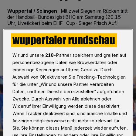
Wuppertal / Solingen
·
Mit zwei Siegen im Rücken tritt
der Handball-Bundesligist BHC am Samstag (20:15
Uhr, Liveticker) beim EHF-Cup-Sieger Frisch Auf!
08.10.2016 , 14:00 Uhr
2 Minuten Lesezeit
Wir und unsere
218
-Partner speichern und greifen auf
personenbezogene Daten wie Browserdaten oder
eindeutige Kennungen auf Ihrem Gerät zu. Durch
Auswahl von OK aktivieren Sie Tracking-Technologien
für die unter „Wir und unsere Partner verarbeiten
Daten, um Ihnen Dienste bereitzustellen“ aufgeführten
Zwecke. Durch Auswahl von Alle ablehnen oder
Widerruf Ihrer Einwilligung werden diese deaktiviert.
Wenn Tracker deaktiviert sind, sind manche Inhalte und
Anzeigen möglicherweise nicht mehr so relevant für
Sie. Sie können dieses Menü jederzeit wieder aufrufen,
um Ihre Einstellungen zu ändern oder Ihre Einwilligung