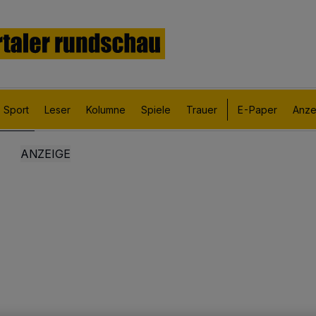
Sport
Leser
Kolumne
Spiele
Trauer
E-Paper
Anze