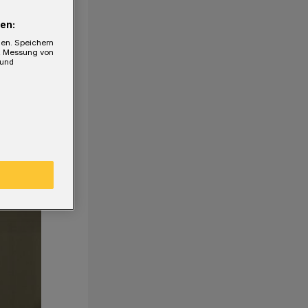
en:
gen. Speichern
e, Messung von
 und