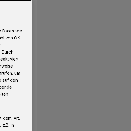
e Daten wie
ahl von OK
r
. Durch
aktiviert.
erweise
frufen, um
e auf den
ebende
elten
 gem. Art.
z.B. in