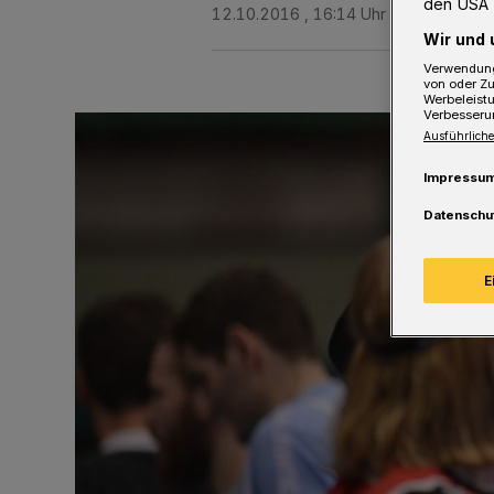
den USA 
12.10.2016 , 16:14 Uhr
3 Minuten Le
Wir und 
Verwendung
von oder Zu
Werbeleist
Verbesseru
Ausführliche
Impressu
Datenschu
E