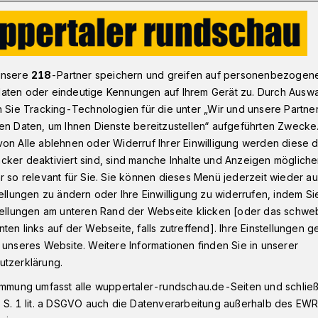
veticker: BHC - THW Kiel
unsere
218
-Partner speichern und greifen auf personenbezogen
aten oder eindeutige Kennungen auf Ihrem Gerät zu. Durch Ausw
n Sie Tracking-Technologien für die unter „Wir und unsere Partne
ch (20:15 Uhr) in Köln
en Daten, um Ihnen Dienste bereitzustellen“ aufgeführten Zwecke
BHC - THW Kiel
on Alle ablehnen oder Widerruf Ihrer Einwilligung werden diese de
cker deaktiviert sind, sind manche Inhalte und Anzeigen möglich
r so relevant für Sie. Sie können dieses Menü jederzeit wieder au
tellungen zu ändern oder Ihre Einwilligung zu widerrufen, indem Si
n
·
BHC-Keeper Christopher Rudeck war
stellungen am unteren Rand der Webseite klicken [oder das schw
in Göppingen. Jetzt hat er Respekt vor
ten links auf der Webseite, falls zutreffend]. Ihre Einstellungen g
er Handball-Bundesligist am Mittwoch
 unseres Website. Weitere Informationen finden Sie in unserer
anxess-Arena spielt.
utzerklärung.
immung umfasst alle wuppertaler-rundschau.de-Seiten und schließt
 S. 1 lit. a DSGVO auch die Datenverarbeitung außerhalb des EWR, 