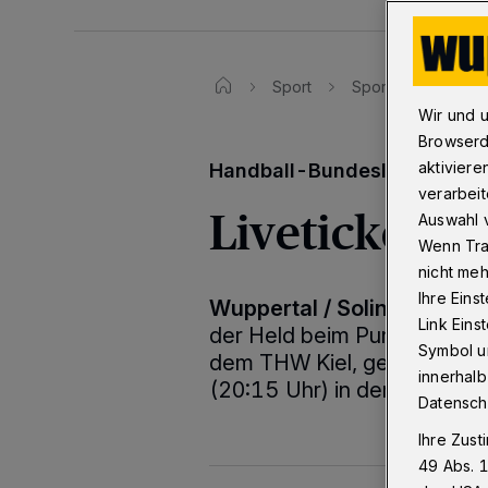
Sport
Sporttexte
Li
Wir und 
Browserd
aktiviere
Handball-Bundesliga: Mittwo
verarbeit
Liveticker: 
Auswahl v
Wenn Tra
nicht meh
Ihre Eins
Wuppertal / Solingen / Köl
Link Ein
der Held beim Punktgewinn 
Symbol un
dem THW Kiel, gegen den d
innerhalb
(20:15 Uhr) in der Kölner L
Datensch
Ihre Zust
49 Abs. 1