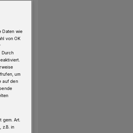
e Daten wie
ahl von OK
r
. Durch
aktiviert.
erweise
frufen, um
e auf den
ebende
elten
 gem. Art.
z.B. in