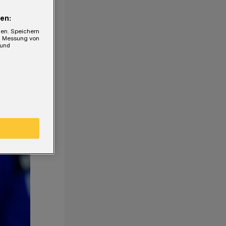
en:
gen. Speichern
e, Messung von
 und