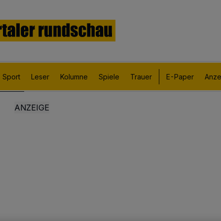
Sport
Leser
Kolumne
Spiele
Trauer
E-Paper
Anze