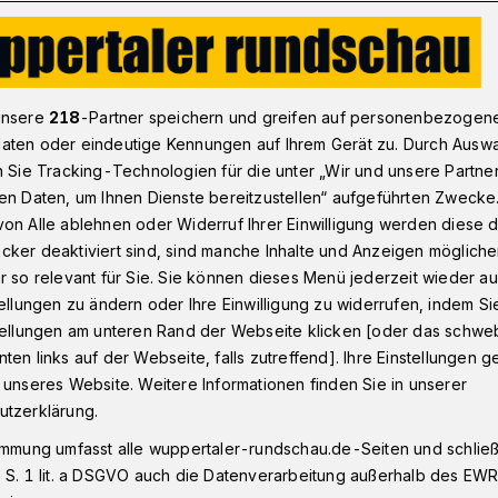
ndball-Bundesliga, Liveticker: Bergischer HC – HSV Hamburg
unsere
218
-Partner speichern und greifen auf personenbezogen
aten oder eindeutige Kennungen auf Ihrem Gerät zu. Durch Ausw
n Sie Tracking-Technologien für die unter „Wir und unsere Partne
ag ab 16 Uhr
en Daten, um Ihnen Dienste bereitzustellen“ aufgeführten Zwecke
Bergischer HC – HSV
on Alle ablehnen oder Widerruf Ihrer Einwilligung werden diese de
cker deaktiviert sind, sind manche Inhalte und Anzeigen möglich
r so relevant für Sie. Sie können dieses Menü jederzeit wieder au
tellungen zu ändern oder Ihre Einwilligung zu widerrufen, indem Si
stellungen am unteren Rand der Webseite klicken [oder das schw
ten links auf der Webseite, falls zutreffend]. Ihre Einstellungen g
ndesligist Bergischer HC trifft am
 unseres Website. Weitere Informationen finden Sie in unserer
1) um 16 Uhr in der Klingenhalle auf
utzerklärung.
nd will die Erfolge der vergangenen Tage
immung umfasst alle wuppertaler-rundschau.de-Seiten und schließt
 S. 1 lit. a DSGVO auch die Datenverarbeitung außerhalb des EWR, 