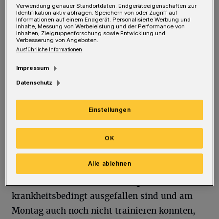
Die Flyer zum Spiel.
Verwendung genauer Standortdaten. Endgeräteeigenschaften zur
Identifikation aktiv abfragen. Speichern von oder Zugriff auf
Foto: Rundschau
Informationen auf einem Endgerät. Personalisierte Werbung und
Inhalte, Messung von Werbeleistung und der Performance von
Inhalten, Zielgruppenforschung sowie Entwicklung und
Verbesserung von Angeboten.
Ausführliche Informationen
Impressum
E
twa die: In welcher Funktion sitzt der
Datenschutz
Sportliche Leiter auf der Bank? Viktor
Szilagyi: "Ich habe mit dem Trainer
Einstellungen
besprochen, dass ein weiterer Einsatz von mir
als Option bis zum Spiel offen bleibt. Wir
OK
werden schauen, was bis Mittwoch noch
Alle ablehnen
passiert. Bei Maximilian Hermann und
Christian Hoße, die in Göppingen
krankheitsbedingt ausgefallen sind und am
Montag auch noch nicht trainieren konnten,