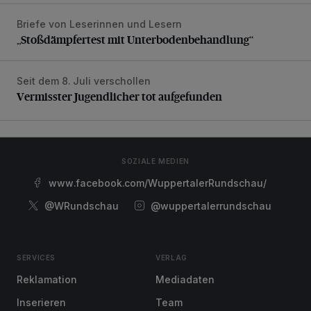
Briefe von Leserinnen und Lesern
„Stoßdämpfertest mit Unterbodenbehandlung“
„Stoßdämpfertest mit Unterbodenbehandlung“
Seit dem 8. Juli verschollen
Vermisster Jugendlicher tot aufgefunden
Vermisster Jugendlicher tot aufgefunden
SOZIALE MEDIEN
www.facebook.com/WuppertalerRundschau/
@WRundschau
@wuppertalerrundschau
SERVICES
VERLAG
Reklamation
Mediadaten
Inserieren
Team