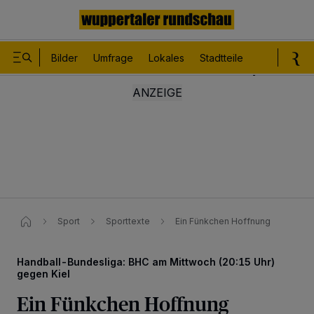
Bilder
Umfrage
Lokales
Stadtteile
Sport
Le
Sport
Sporttexte
Ein Fünkchen Hoffnung
Handball-Bundesliga: BHC am Mittwoch (20:15 Uhr)
gegen Kiel
Ein Fünkchen Hoffnung