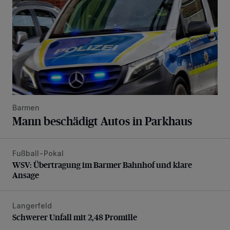
Barmen
Mann beschädigt Autos in Parkhaus
Fußball-Pokal
WSV: Übertragung im Barmer Bahnhof und klare Ansage
WSV: Übertragung im Barmer Bahnhof und klare
Ansage
Langerfeld
Schwerer Unfall mit 2,48 Promille
Schwerer Unfall mit 2,48 Promille