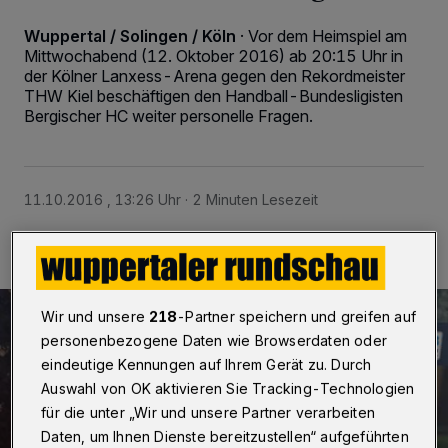
Wuppertal / Solingen / Köln
·
Vor dem Heimspiel am
Mittwochabend (12. Oktober 2016) ab 20:15 Uhr in
der Kölner Lanxess-Arena gegen den Rekordmeister
THW Kiel beschäftigen den Handball-Bundesligisten
Bergischer HC weiter personelle Fragen.
11.10.2016 , 13:26 Uhr
2 Minuten Lesezeit
Wir und unsere
218
-Partner speichern und greifen auf
personenbezogene Daten wie Browserdaten oder
eindeutige Kennungen auf Ihrem Gerät zu. Durch
Auswahl von OK aktivieren Sie Tracking-Technologien
für die unter „Wir und unsere Partner verarbeiten
Daten, um Ihnen Dienste bereitzustellen“ aufgeführten