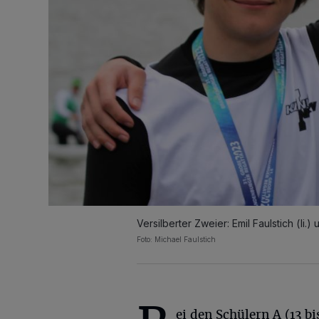
Versilberter Zweier: Emil Faulstich (l
Foto: Michael Faulstich
ei den Schülern A (13 bi