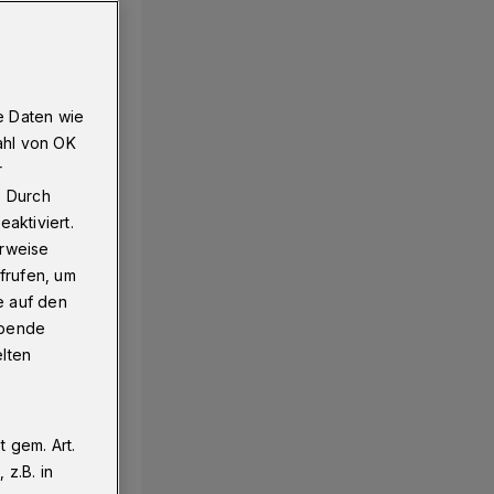
e Daten wie
ahl von OK
r
. Durch
aktiviert.
erweise
frufen, um
e auf den
ebende
elten
 gem. Art.
z.B. in