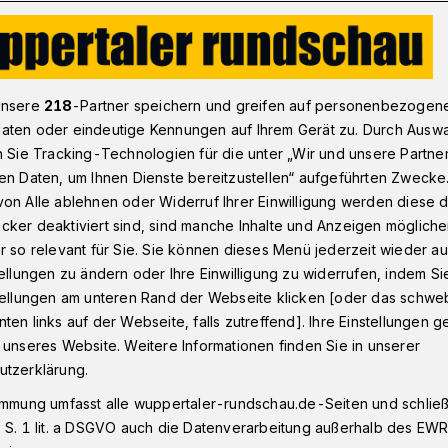
nu-Rennsport: Silber für Wuppertal-Bochumer Zweiercanadier
unsere
218
-Partner speichern und greifen auf personenbezogen
aten oder eindeutige Kennungen auf Ihrem Gerät zu. Durch Ausw
n Sie Tracking-Technologien für die unter „Wir und unsere Partne
en Daten, um Ihnen Dienste bereitzustellen“ aufgeführten Zwecke
Wuppertal-Bochumer
on Alle ablehnen oder Widerruf Ihrer Einwilligung werden diese de
cker deaktiviert sind, sind manche Inhalte und Anzeigen möglich
ier
r so relevant für Sie. Sie können dieses Menü jederzeit wieder au
tellungen zu ändern oder Ihre Einwilligung zu widerrufen, indem Si
stellungen am unteren Rand der Webseite klicken [oder das schw
ten links auf der Webseite, falls zutreffend]. Ihre Einstellungen g
hssportlerinnen und -sportler sowie
 unseres Website. Weitere Informationen finden Sie in unserer
rt-Gemeinschaft Wuppertal (KSG) reisten
utzerklärung.
e zur 34. Brandenburger
immung umfasst alle wuppertaler-rundschau.de-Seiten und schließt
r traditionell starken ostdeutschen
 S. 1 lit. a DSGVO auch die Datenverarbeitung außerhalb des EWR, 