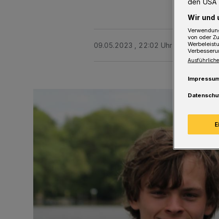
den USA 
Wir und 
Verwendung
von oder Zu
Werbeleist
09.05.2023 , 22:02 Uhr
2 Minuten Le
Verbesseru
Ausführliche
Impressu
Datenschu
E