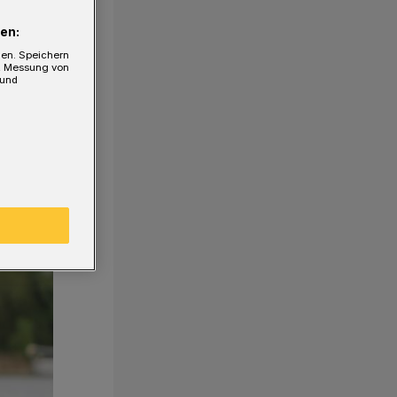
en:
gen. Speichern
e, Messung von
 und