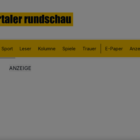
Sport
Leser
Kolumne
Spiele
Trauer
E-Paper
Anze