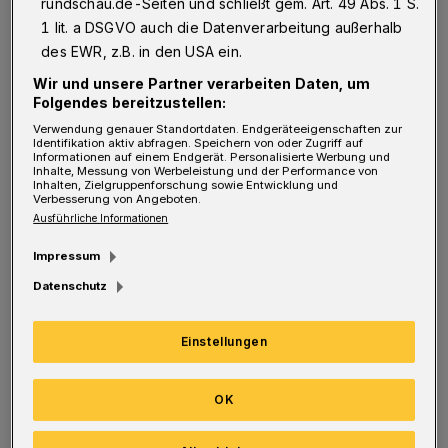
der Mannschaft sind wir auf die
rundschau.de-Seiten und schließt gem. Art. 49 Abs. 1 S.
1 lit. a DSGVO auch die Datenverarbeitung außerhalb
Unterstützung von Unternehmen angewiesen.
des EWR, z.B. in den USA ein.
Da alle an einem Strang ziehen, leisten wir
Wir und unsere Partner verarbeiten Daten, um
auch einen Beitrag, Wuppertaler Sport über
Folgendes bereitzustellen:
die Grenzen der Stadt hinaus bekannter zu
Verwendung genauer Standortdaten. Endgeräteeigenschaften zur
Identifikation aktiv abfragen. Speichern von oder Zugriff auf
machen."
Informationen auf einem Endgerät. Personalisierte Werbung und
Inhalte, Messung von Werbeleistung und der Performance von
Inhalten, Zielgruppenforschung sowie Entwicklung und
Verbesserung von Angeboten.
Ausführliche Informationen
Der TVB spielt seit 2002 in der 2. Liga,
2007/08 war er ein Jahr sogar erstklassig. Der
Impressum
Etat umfasst hauptsächlich die
Datenschutz
Personalkosten inklusive
Einstellungen
Berufsgenossenschaft und eben die
Reisekosten. Und die haben es in sich — etwa
OK
bei Partien beim SV Union Halle-Neustadt
(mehr als 800 Kilometer), HC Rödertal (1.200