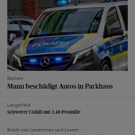
Barmen
Mann beschädigt Autos in Parkhaus
Langerfeld
Schwerer Unfall mit 2,48 Promille
Schwerer Unfall mit 2,48 Promille
Briefe von Leserinnen und Lesern
„Stoßdämpfertest mit Unterbodenbehandlung“