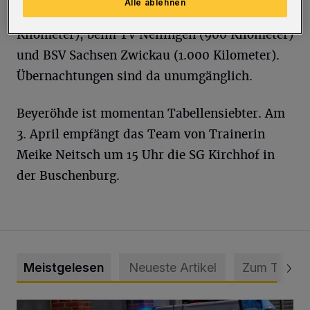
Alle ablehnen
Kilometer), bei der SG Herrenberg (900
Kilometer), beim TV Nellingen (900 Kilometer)
und BSV Sachsen Zwickau (1.000 Kilometer).
Übernachtungen sind da unumgänglich.
Beyeröhde ist momentan Tabellensiebter. Am
3. April empfängt das Team von Trainerin
Meike Neitsch um 15 Uhr die SG Kirchhof in
der Buschenburg.
Meistgelesen
Neueste Artikel
Zum Thema
Mann beschädigt Autos in Parkhaus