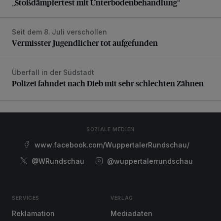
„Stoßdämpfertest mit Unterbodenbehandlung“
Seit dem 8. Juli verschollen
Vermisster Jugendlicher tot aufgefunden
Vermisster Jugendlicher tot aufgefunden
Überfall in der Südstadt
Polizei fahndet nach Dieb mit sehr schlechten Zähnen
Polizei fahndet nach Dieb mit sehr schlechten Zähnen
SOZIALE MEDIEN
www.facebook.com/WuppertalerRundschau/
@WRundschau
@wuppertalerrundschau
SERVICES
VERLAG
Reklamation
Mediadaten