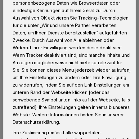
personenbezogene Daten wie Browserdaten oder
Wuppertal
·
Der Handball-Zweitligist TV Beyeröhde
eindeutige Kennungen auf Ihrem Gerät zu. Durch
erhält finanzielle Unterstützung. Die Wuppertaler
Auswahl von OK aktivieren Sie Tracking-Technologien
Unternehmen ICG Information Consulting Group GmbH
und Sachsenröder GmbH & Co. KG übernehmen als
für die unter „Wir und unsere Partner verarbeiten
"Sponsor oft the day" die Reisekosten für drei
Daten, um Ihnen Dienste bereitzustellen“ aufgeführten
Auswärtsspiele.
Zwecke. Durch Auswahl von Alle ablehnen oder
Widerruf Ihrer Einwilligung werden diese deaktiviert.
Wenn Tracker deaktiviert sind, sind manche Inhalte und
Anzeigen möglicherweise nicht mehr so relevant für
26.03.2016 , 11:13 Uhr
Eine Minute Lesezeit
Sie. Sie können dieses Menü jederzeit wieder aufrufen,
um Ihre Einstellungen zu ändern oder Ihre Einwilligung
zu widerrufen, indem Sie auf den Link Einstellungen am
unteren Rand der Webseite klicken [oder das
schwebende Symbol unten links auf der Webseite, falls
zutreffend]. Ihre Einstellungen gelten innerhalb unseres
Website. Weitere Informationen finden Sie in unserer
T
VB-Geschäftsführer Norbert Koch: "Für
Datenschutzerklärung.
die kontinuierliche Weiterentwicklung
Ihre Zustimmung umfasst alle wuppertaler-