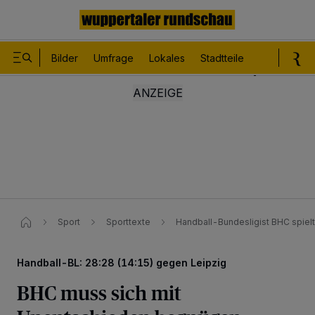
Bilder
Umfrage
Lokales
Stadtteile
Sport
Le
Sport
Sporttexte
Handball-Bundesligist BHC spiel
Handball-BL: 28:28 (14:15) gegen Leipzig
BHC muss sich mit