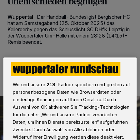
Unentschieden begnügen
Wuppertal
·
Der Handball-Bundesligist Bergischer HC
hat am Samstagabend (25. Oktober 2025) das
Kellerderby gegen das Schlusslicht SC DHfK Leipzig in
der Wuppertaler Uni-Halle mit einem 28:28 (14:15)-
Remis beendet.
25.10.2025 , 20:40 Uhr
2 Minuten Lesezeit
Wir und unsere
218
-Partner speichern und greifen auf
personenbezogene Daten wie Browserdaten oder
eindeutige Kennungen auf Ihrem Gerät zu. Durch
Auswahl von OK aktivieren Sie Tracking-Technologien
für die unter „Wir und unsere Partner verarbeiten
Daten, um Ihnen Dienste bereitzustellen“ aufgeführten
Zwecke. Durch Auswahl von Alle ablehnen oder
Widerruf Ihrer Einwilligung werden diese deaktiviert.