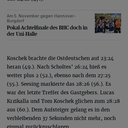
Am 5. November gegen Hannover-
Pokal-Achtelfinale des BHC doch in der Uni-Halle
Burgdorf
Pokal-Achtelfinale des BHC doch in
der Uni-Halle
Koschek brachte die Ostdeutschen auf 23:24
heran (49.). Nach Scholtes’ 26:24 hieß es
weiter plus 2 (52.), ebenso nach dem 27:25
(55.). Seesing markierte das 28:26 (56.). Es
war der letzte Treffer des Gastgebers. Lucas
Krzikalla und Tom Koschek glichen zum 28:28
aus (60.). Dem Aufsteiger gelang es in den
verbleibenden 37 Sekunden nicht mehr, noch
einmal zurückzuschlagen.