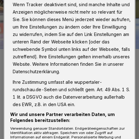
Wenn Tracker deaktiviert sind, sind manche Inhalte und
Anzeigen möglicherweise nicht mehr so relevant für
Sie. Sie können dieses Menü jederzeit wieder aufrufen,
um Ihre Einstellungen zu ändern oder Ihre Einwilligung
zu widerrufen, indem Sie auf den Link Einstellungen am
unteren Rand der Webseite klicken [oder das
schwebende Symbol unten links auf der Webseite, falls
Szene mit Eloy Morante Maldonado.
zutreffend]. Ihre Einstellungen gelten innerhalb unseres
Foto: Dirk Freund
Website. Weitere Informationen finden Sie in unserer
Datenschutzerklärung.
Ihre Zustimmung umfasst alle wuppertaler-
rundschau.de-Seiten und schließt gem. Art. 49 Abs. 1 S.
1 lit. a DSGVO auch die Datenverarbeitung außerhalb
Von Jörn Koldehoff
des EWR, z.B. in den USA ein.
S
Wir und unsere Partner verarbeiten Daten, um
ören Steinhaus sorgte in der 1. Minute für
Folgendes bereitzustellen:
das 1:0. Noah Beyer und Eloy Morante
Verwendung genauer Standortdaten. Endgeräteeigenschaften zur
Identifikation aktiv abfragen. Speichern von oder Zugriff auf
Maldonado bauten den Vorsprung auf 3:1 aus
Informationen auf einem Endgerät. Personalisierte Werbung und