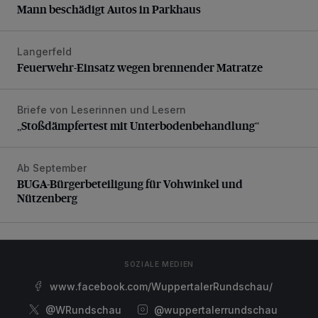
Mann beschädigt Autos in Parkhaus
Langerfeld
Feuerwehr-Einsatz wegen brennender Matratze
Feuerwehr-Einsatz wegen brennender Matratze
Briefe von Leserinnen und Lesern
„Stoßdämpfertest mit Unterbodenbehandlung“
„Stoßdämpfertest mit Unterbodenbehandlung“
Ab September
BUGA-Bürgerbeteiligung für Vohwinkel und Nützenberg
BUGA-Bürgerbeteiligung für Vohwinkel und
Nützenberg
SOZIALE MEDIEN
www.facebook.com/WuppertalerRundschau/
@WRundschau
@wuppertalerrundschau