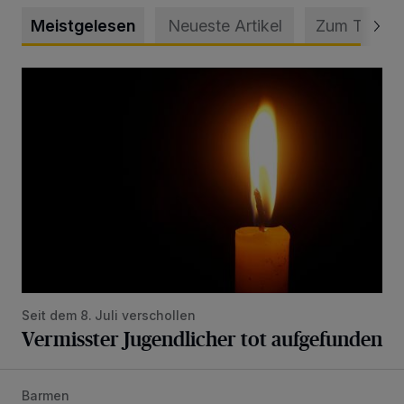
Meistgelesen
Neueste Artikel
Zum Thema
Vermisster Jugendlicher tot aufgefunden
Seit dem 8. Juli verschollen
Vermisster Jugendlicher tot aufgefunden
Barmen
Mann beschädigt Autos in Parkhaus