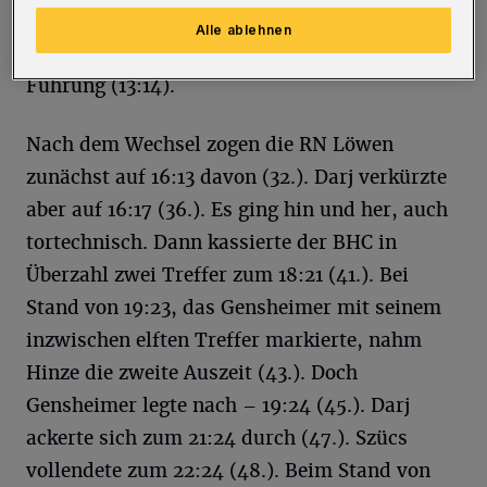
12:12 (27.). Mit dem letzten Freiwurf (über die
Alle ablehnen
Mauer) ergatterten die Gäste die Halbzeit-
Führung (13:14).
Nach dem Wechsel zogen die RN Löwen
zunächst auf 16:13 davon (32.). Darj verkürzte
aber auf 16:17 (36.). Es ging hin und her, auch
tortechnisch. Dann kassierte der BHC in
Überzahl zwei Treffer zum 18:21 (41.). Bei
Stand von 19:23, das Gensheimer mit seinem
inzwischen elften Treffer markierte, nahm
Hinze die zweite Auszeit (43.). Doch
Gensheimer legte nach – 19:24 (45.). Darj
ackerte sich zum 21:24 durch (47.). Szücs
vollendete zum 22:24 (48.). Beim Stand von