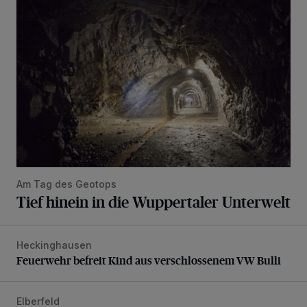
Tief hinein in die Wuppertaler Unterwelt
Am Tag des Geotops
Tief hinein in die Wuppertaler Unterwelt
Heckinghausen
Feuerwehr befreit Kind aus verschlossenem VW Bulli
Feuerwehr befreit Kind aus verschlossenem VW Bulli
Elberfeld
Ein neuer Brunnen für die Alte Freiheit