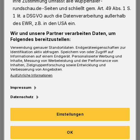
Ihre Zustimmung umfasst alle wuppertaler-
Schmidt mit 2:0. Dann drehte der Favorit die
rundschau.de-Seiten und schließt gem. Art. 49 Abs. 1 S.
Partie aber auf 2:3 (7.). So eng blieb es
1 lit. a DSGVO auch die Datenverarbeitung außerhalb
zunächst. Die Mannheimer legten vor, die
des EWR, z.B. in den USA ein.
Bergischen glichen aus. In der 13. Minute
Wir und unsere Partner verarbeiten Daten, um
Folgendes bereitzustellen:
gelang Jannik Kohlbacher erstmals eine Zwei-
Verwendung genauer Standortdaten. Endgeräteeigenschaften zur
Tore-Führung (5:7), Lukas Nilsson legte in
Identifikation aktiv abfragen. Speichern von oder Zugriff auf
Informationen auf einem Endgerät. Personalisierte Werbung und
der 16. Minute nach (5:8). Hinze, der 2022 zu
Inhalte, Messung von Werbeleistung und der Performance von
Inhalten, Zielgruppenforschung sowie Entwicklung und
Verbesserung von Angeboten.
den RN Löwen wechselt, nahm in der 18.
Ausführliche Informationen
Minute die erste Auszeit. Und fand Gehör:
Impressum
Gutbrod netzte ein (19.), Max Darj gelang das
Datenschutz
8:9, Sebastian Damm das 9:9 (20.), Gutbrod
das 10:9 (22.) – ein 4:0-Lauf! Darj baute die
Einstellungen
Führung auf 12:10 aus (25.). Abschütteln ließ
sich der Tabellenvierte aber nicht. Uwe
OK
Gensheimer besorgte mit einem Dreher das