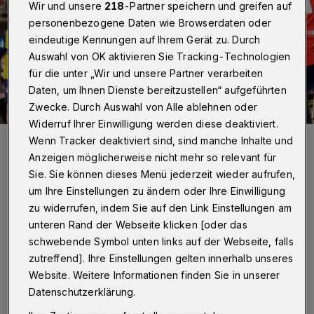
Wir und unsere
218
-Partner speichern und greifen auf
personenbezogene Daten wie Browserdaten oder
eindeutige Kennungen auf Ihrem Gerät zu. Durch
Auswahl von OK aktivieren Sie Tracking-Technologien
für die unter „Wir und unsere Partner verarbeiten
Daten, um Ihnen Dienste bereitzustellen“ aufgeführten
Zwecke. Durch Auswahl von Alle ablehnen oder
Widerruf Ihrer Einwilligung werden diese deaktiviert.
Der BHC spielte erstmals wieder vor Fans.
Wenn Tracker deaktiviert sind, sind manche Inhalte und
Foto: Dirk Freund
Anzeigen möglicherweise nicht mehr so relevant für
Sie. Sie können dieses Menü jederzeit wieder aufrufen,
um Ihre Einstellungen zu ändern oder Ihre Einwilligung
zu widerrufen, indem Sie auf den Link Einstellungen am
unteren Rand der Webseite klicken [oder das
Von Jörn Koldehoff
schwebende Symbol unten links auf der Webseite, falls
zutreffend]. Ihre Einstellungen gelten innerhalb unseres
D
Website. Weitere Informationen finden Sie in unserer
er BHC führte nach drei Minuten durch
Datenschutzerklärung.
Treffer von Fabian Gutbrod und David