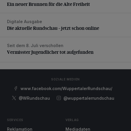
Ein neuer Brunnen für die Alte Freiheit
Digitale Ausgabe
Die aktuelle Rundschau – jetzt schon online
Die aktuelle Rundschau – jetzt schon online
Seit dem 8. Juli verschollen
Vermisster Jugendlicher tot aufgefunden
Vermisster Jugendlicher tot aufgefunden
SOZIALE MEDIEN
www.facebook.com/WuppertalerRundschau/
@WRundschau
@wuppertalerrundschau
SERVICES
VERLAG
Reklamation
Mediadaten