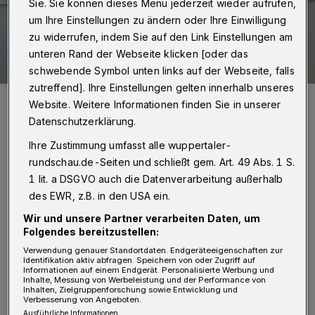
Sie. Sie können dieses Menü jederzeit wieder aufrufen,
um Ihre Einstellungen zu ändern oder Ihre Einwilligung
zu widerrufen, indem Sie auf den Link Einstellungen am
unteren Rand der Webseite klicken [oder das
schwebende Symbol unten links auf der Webseite, falls
zutreffend]. Ihre Einstellungen gelten innerhalb unseres
WSV-Sportchef Stephan Küsters (li.) mit Franz Langhoff ...
Website. Weitere Informationen finden Sie in unserer
Foto: Jochen Classen
Datenschutzerklärung.
Ihre Zustimmung umfasst alle wuppertaler-
rundschau.de-Seiten und schließt gem. Art. 49 Abs. 1 S.
1 lit. a DSGVO auch die Datenverarbeitung außerhalb
L
des EWR, z.B. in den USA ein.
anghoff kommt von der U 23 von Fortuna
Wir und unsere Partner verarbeiten Daten, um
Düsseldorf. In der vergangenen Saison
Folgendes bereitzustellen:
kam er auf 16 Einsätze und blieb dabei vier
Verwendung genauer Standortdaten. Endgeräteeigenschaften zur
Identifikation aktiv abfragen. Speichern von oder Zugriff auf
Mal ohne Gegentor. Langhoff wurde in
Informationen auf einem Endgerät. Personalisierte Werbung und
Inhalte, Messung von Werbeleistung und der Performance von
Dinslaken geboren und in der Jugend beim
Inhalten, Zielgruppenforschung sowie Entwicklung und
Verbesserung von Angeboten.
MSV Duisburg, FC Schalke 04 und Borussia
Ausführliche Informationen