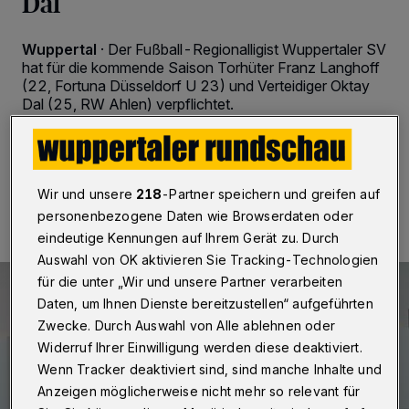
Dal
Wuppertal
·
Der Fußball-Regionalligist Wuppertaler SV
hat für die kommende Saison Torhüter Franz Langhoff
(22, Fortuna Düsseldorf U 23) und Verteidiger Oktay
Dal (25, RW Ahlen) verpflichtet.
24.05.2022 , 20:37 Uhr
2 Minuten Lesezeit
Wir und unsere
218
-Partner speichern und greifen auf
personenbezogene Daten wie Browserdaten oder
eindeutige Kennungen auf Ihrem Gerät zu. Durch
Auswahl von OK aktivieren Sie Tracking-Technologien
für die unter „Wir und unsere Partner verarbeiten
Daten, um Ihnen Dienste bereitzustellen“ aufgeführten
Zwecke. Durch Auswahl von Alle ablehnen oder
Widerruf Ihrer Einwilligung werden diese deaktiviert.
Wenn Tracker deaktiviert sind, sind manche Inhalte und
Anzeigen möglicherweise nicht mehr so relevant für