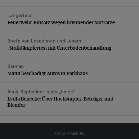
Langerfeld
Feuerwehr-Einsatz wegen brennender Matratze
Feuerwehr-Einsatz wegen brennender Matratze
Briefe von Leserinnen und Lesern
„Stoßdämpfertest mit Unterbodenbehandlung“
„Stoßdämpfertest mit Unterbodenbehandlung“
Barmen
Mann beschädigt Autos in Parkhaus
Mann beschädigt Autos in Parkhaus
Am 4. September in der „börse“
Lydia Benecke: Über Hochstapler, Betrüger und Blender
Lydia Benecke: Über Hochstapler, Betrüger und
Blender
SOZIALE MEDIEN