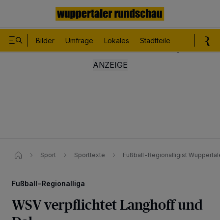
Bilder
Umfrage
Lokales
Stadtteile
Sport
Le
Sport
Sporttexte
Fußball-Regionalligist Wuppertale
Fußball-Regionalliga
WSV verpflichtet Langhoff und