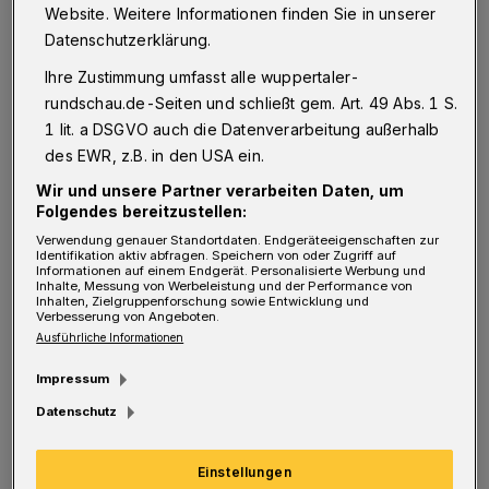
Website. Weitere Informationen finden Sie in unserer
offiziell als Trainer agierte, brachte in der
Datenschutzerklärung.
zuletzt instabilen Innenverteidigung Gino
Ihre Zustimmung umfasst alle wuppertaler-
Windmüller an Stelle von Peter Schmetz. Der
rundschau.de-Seiten und schließt gem. Art. 49 Abs. 1 S.
WSV startete vor der stimmungsvollen Kulisse
1 lit. a DSGVO auch die Datenverarbeitung außerhalb
des EWR, z.B. in den USA ein.
(unter anderem hatten die Ultras ihren
Wir und unsere Partner verarbeiten Daten, um
Boykott beendet) hoch motiviert. Semir Saric
Folgendes bereitzustellen:
prüfte KFC-Schlussmann René Vollath, der
Verwendung genauer Standortdaten. Endgeräteeigenschaften zur
den Ball erst im Nachfassen hatte (4.). Dann
Identifikation aktiv abfragen. Speichern von oder Zugriff auf
Informationen auf einem Endgerät. Personalisierte Werbung und
Inhalte, Messung von Werbeleistung und der Performance von
der große Auftritt von Silvio Pagano: In
Inhalten, Zielgruppenforschung sowie Entwicklung und
Verbesserung von Angeboten.
seinem letzten Spiel für Wuppertal nutzte er
Ausführliche Informationen
einen kapitalen Abspielfehler in der Krefelder
Impressum
Abwehr und zog auf und davon. Vollath
Datenschutz
berührte den Ball zwar noch, der rollte aber
trotzdem ins Netz - 1:0 (8.).
Einstellungen