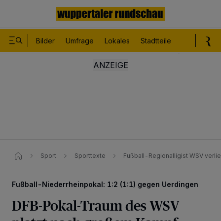
Bilder
Umfrage
Lokales
Stadtteile
Sport
Le
Sport
Sporttexte
Fußball-Regionalligist WSV verli
Fußball-Niederrheinpokal: 1:2 (1:1) gegen Uerdingen
DFB-Pokal-Traum des WSV