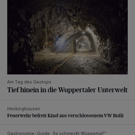
Tief hinein in die Wuppertaler Unterwelt
Am Tag des Geotops
Tief hinein in die Wuppertaler Unterwelt
Heckinghausen
Feuerwehr befreit Kind aus verschlossenem VW Bulli
Feuerwehr befreit Kind aus verschlossenem VW Bulli
Gastronomie-Guide „So schmeckt Wuppertal!“
„Goldenes W“: Weisheit, Geduld – und gutes Essen