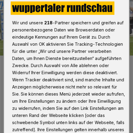
Wir und unsere
218
-Partner speichern und greifen auf
personenbezogene Daten wie Browserdaten oder
eindeutige Kennungen auf Ihrem Gerät zu. Durch
Auswahl von OK aktivieren Sie Tracking-Technologien
für die unter „Wir und unsere Partner verarbeiten
Daten, um Ihnen Dienste bereitzustellen“ aufgeführten
Es war ein intensiver Pokalfight.
Zwecke. Durch Auswahl von Alle ablehnen oder
Foto: Dirk Freund
Widerruf Ihrer Einwilligung werden diese deaktiviert.
Wenn Tracker deaktiviert sind, sind manche Inhalte und
Anzeigen möglicherweise nicht mehr so relevant für
Sie. Sie können dieses Menü jederzeit wieder aufrufen,
um Ihre Einstellungen zu ändern oder Ihre Einwilligung
Von Jörn Koldehoff und Julian Schumacher
zu widerrufen, indem Sie auf den Link Einstellungen am
unteren Rand der Webseite klicken [oder das
S
schwebende Symbol unten links auf der Webseite, falls
portdirektor Karsten Hutwelker, der trotz
zutreffend]. Ihre Einstellungen gelten innerhalb unseres
der Rückkehr von Pascal Bieler erneut