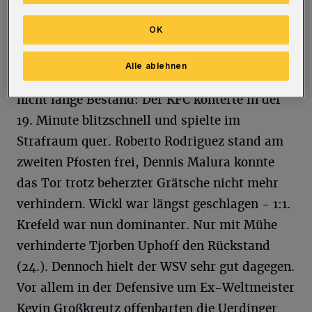
Der Drittligist, vorne sehr gefährlich, musste
OK
sich kurz schütteln. Osayamen Osawe schoss
vom Strafraumrand knapp über den
Alle ablehnen
Querbalken (13.). Die Führung des WSV hatte
nicht lange Bestand: Der KFC konterte in der
19. Minute blitzschnell und spielte im
Strafraum quer. Roberto Rodriguez stand am
zweiten Pfosten frei, Dennis Malura konnte
das Tor trotz beherzter Grätsche nicht mehr
verhindern. Wickl war längst geschlagen - 1:1.
Krefeld war nun dominanter. Nur mit Mühe
verhinderte Tjorben Uphoff den Rückstand
(24.). Dennoch hielt der WSV sehr gut dagegen.
Vor allem in der Defensive um Ex-Weltmeister
Kevin Großkreutz offenbarten die Uerdinger