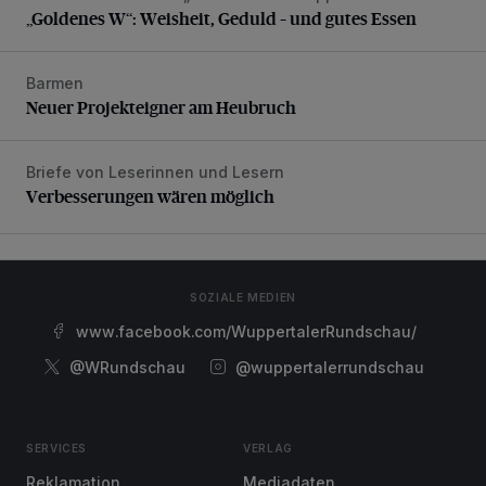
„Goldenes W“: Weisheit, Geduld – und gutes Essen
Barmen
Neuer Projekteigner am Heubruch
Neuer Projekteigner am Heubruch
Briefe von Leserinnen und Lesern
Verbesserungen wären möglich
Verbesserungen wären möglich
SOZIALE MEDIEN
www.facebook.com/WuppertalerRundschau/
@WRundschau
@wuppertalerrundschau
SERVICES
VERLAG
Reklamation
Mediadaten