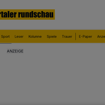
Sport
Leser
Kolumne
Spiele
Trauer
E-Paper
Anze