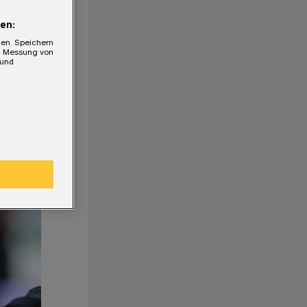
en:
gen. Speichern
e, Messung von
 und