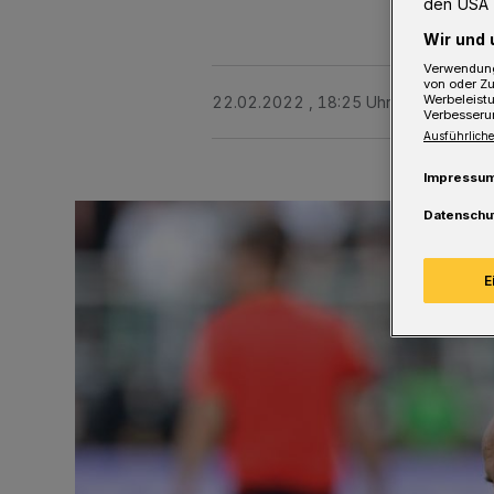
den USA 
Wir und 
Verwendung
von oder Zu
Werbeleist
22.02.2022 , 18:25 Uhr
2 Minuten L
Verbesseru
Ausführliche
Impressu
Datenschu
E