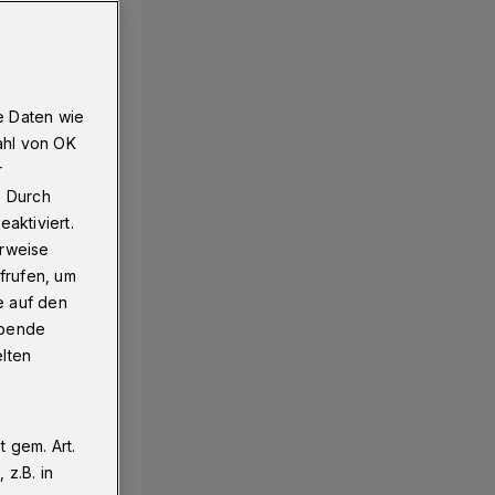
e Daten wie
ahl von OK
r
. Durch
aktiviert.
erweise
frufen, um
e auf den
ebende
elten
 gem. Art.
z.B. in