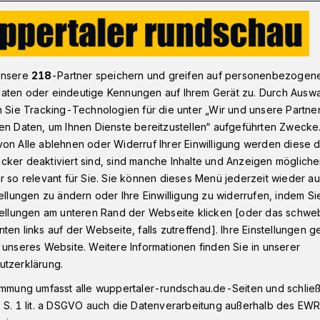
ßball-Regionalligist WSV: Lehrgang, Anti-Floskel und Testspieler
unsere
218
-Partner speichern und greifen auf personenbezogen
aten oder eindeutige Kennungen auf Ihrem Gerät zu. Durch Ausw
n Sie Tracking-Technologien für die unter „Wir und unsere Partne
en Daten, um Ihnen Dienste bereitzustellen“ aufgeführten Zwecke
g, Anti-Floskel
on Alle ablehnen oder Widerruf Ihrer Einwilligung werden diese de
cker deaktiviert sind, sind manche Inhalte und Anzeigen möglich
ler
r so relevant für Sie. Sie können dieses Menü jederzeit wieder au
tellungen zu ändern oder Ihre Einwilligung zu widerrufen, indem Si
stellungen am unteren Rand der Webseite klicken [oder das schw
ten links auf der Webseite, falls zutreffend]. Ihre Einstellungen g
Montag (28. Februar 2022) startet
 unseres Website. Weitere Informationen finden Sie in unserer
-Pro-Lizenz-Lehrgang des Deutschen
utzerklärung.
ative Auswirkungen auf das
immung umfasst alle wuppertaler-rundschau.de-Seiten und schließt
lligisten Wuppertaler SV befürchtet der
 S. 1 lit. a DSGVO auch die Datenverarbeitung außerhalb des EWR, 