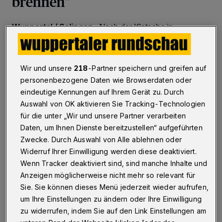
brennen"
Wuppertal / Solingen
·
Nach der Klatsche in
Magdeburg ist Handball-Bundesligist BHC auf
Schützenhilfe angewiesen: Der letzte Spieltag wird zum
Abstiegs-Showdown.
Wir und unsere
218
-Partner speichern und greifen auf
personenbezogene Daten wie Browserdaten oder
eindeutige Kennungen auf Ihrem Gerät zu. Durch
07.06.2017 , 21:22 Uhr
Eine Minute Lesezeit
Auswahl von OK aktivieren Sie Tracking-Technologien
für die unter „Wir und unsere Partner verarbeiten
Daten, um Ihnen Dienste bereitzustellen“ aufgeführten
Zwecke. Durch Auswahl von Alle ablehnen oder
Widerruf Ihrer Einwilligung werden diese deaktiviert.
Wenn Tracker deaktiviert sind, sind manche Inhalte und
Anzeigen möglicherweise nicht mehr so relevant für
Sie. Sie können dieses Menü jederzeit wieder aufrufen,
um Ihre Einstellungen zu ändern oder Ihre Einwilligung
zu widerrufen, indem Sie auf den Link Einstellungen am