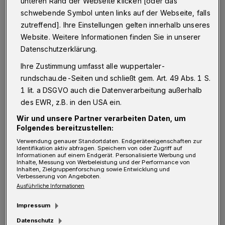
unteren Rand der Webseite klicken [oder das
schwebende Symbol unten links auf der Webseite, falls
zutreffend]. Ihre Einstellungen gelten innerhalb unseres
Website. Weitere Informationen finden Sie in unserer
Datenschutzerklärung.
Ihre Zustimmung umfasst alle wuppertaler-
rundschau.de-Seiten und schließt gem. Art. 49 Abs. 1 S.
1 lit. a DSGVO auch die Datenverarbeitung außerhalb
des EWR, z.B. in den USA ein.
Wir und unsere Partner verarbeiten Daten, um
Folgendes bereitzustellen:
Verwendung genauer Standortdaten. Endgeräteeigenschaften zur
Identifikation aktiv abfragen. Speichern von oder Zugriff auf
Das Wappen des BHC.
Informationen auf einem Endgerät. Personalisierte Werbung und
Inhalte, Messung von Werbeleistung und der Performance von
Foto: BHC
Inhalten, Zielgruppenforschung sowie Entwicklung und
Verbesserung von Angeboten.
Ausführliche Informationen
Impressum
Datenschutz