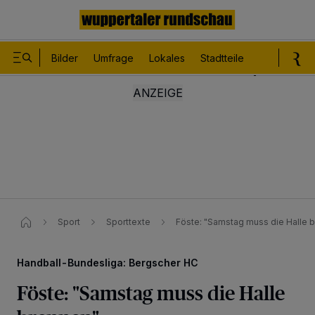
Bilder
Umfrage
Lokales
Stadtteile
Sport
Le
Sport
Sporttexte
Föste: "Samstag muss die Halle 
Handball-Bundesliga: Bergscher HC
Föste: "Samstag muss die Halle