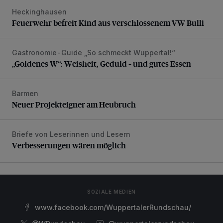
Heckinghausen
Feuerwehr befreit Kind aus verschlossenem VW Bulli
Feuerwehr befreit Kind aus verschlossenem VW Bulli
Gastronomie-Guide „So schmeckt Wuppertal!“
„Goldenes W“: Weisheit, Geduld – und gutes Essen
„Goldenes W“: Weisheit, Geduld – und gutes Essen
Barmen
Neuer Projekteigner am Heubruch
Neuer Projekteigner am Heubruch
Briefe von Leserinnen und Lesern
Verbesserungen wären möglich
Verbesserungen wären möglich
SOZIALE MEDIEN
www.facebook.com/WuppertalerRundschau/