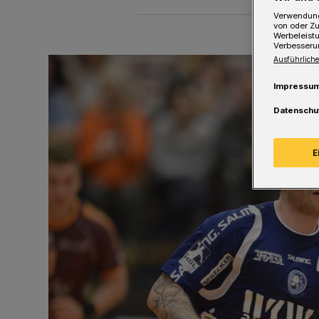
Verwendung
von oder Zu
Werbeleist
Verbesseru
Ausführliche
Impressu
Datenschu
E