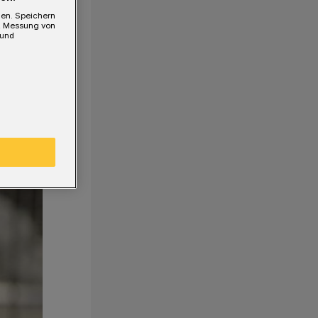
gen. Speichern
e, Messung von
 und