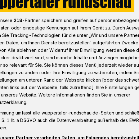
unsere
218
-Partner speichern und greifen auf personenbezogen
 läuft beim BHC
aten oder eindeutige Kennungen auf Ihrem Gerät zu. Durch Ausw
n Sie Tracking-Technologien für die unter „Wir und unsere Partne
en Daten, um Ihnen Dienste bereitzustellen“ aufgeführten Zwecke
on Alle ablehnen oder Widerruf Ihrer Einwilligung werden diese de
cker deaktiviert sind, sind manche Inhalte und Anzeigen möglich
m BHC
r so relevant für Sie. Sie können dieses Menü jederzeit wieder au
tellungen zu ändern oder Ihre Einwilligung zu widerrufen, indem Si
stellungen am unteren Rand der Webseite klicken [oder das schw
Handball-Zweitligist trifft am
ten links auf der Webseite, falls zutreffend]. Ihre Einstellungen g
18) um 19 Uhr in der Wuppertaler Uni-
 unseres Website. Weitere Informationen finden Sie in unserer
ie DJK Rimpar Wölfe.
utzerklärung.
immung umfasst alle wuppertaler-rundschau.de-Seiten und schließt
 S. 1 lit. a DSGVO auch die Datenverarbeitung außerhalb des EWR, 
ein.
Lesezeit
unsere Partner verarbeiten Daten, um Folgendes bereitzustell