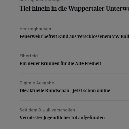
Tief hinein in die Wuppertaler Unterwe
Heckinghausen
Feuerwehr befreit Kind aus verschlossenem VW Bulli
Feuerwehr befreit Kind aus verschlossenem VW Bull
Elberfeld
Ein neuer Brunnen für die Alte Freiheit
Ein neuer Brunnen für die Alte Freiheit
Digitale Ausgabe
Die aktuelle Rundschau – jetzt schon online
Die aktuelle Rundschau – jetzt schon online
Seit dem 8. Juli verschollen
Vermisster Jugendlicher tot aufgefunden
Vermisster Jugendlicher tot aufgefunden