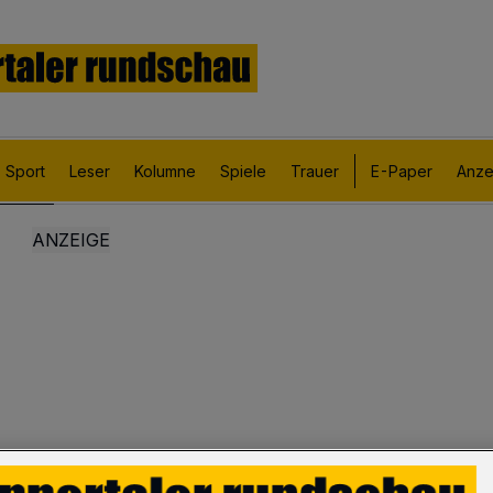
Sport
Leser
Kolumne
Spiele
Trauer
E-Paper
Anze