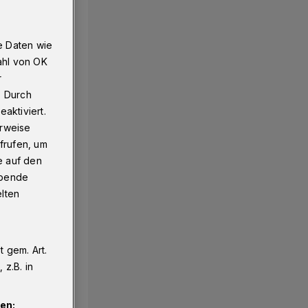
e Daten wie
ahl von OK
r
. Durch
aktiviert.
erweise
frufen, um
e auf den
ebende
elten
 gem. Art.
z.B. in
en: