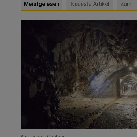
Meistgelesen
Neueste Artikel
Zum 
Tief hinein in die Wuppertaler Unterwelt
Am Tag des Geotops