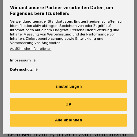
der BHC nun 13 Punkte Vorsprung vor
Wir und unsere Partner verarbeiten Daten, um
Rang drei.
Folgendes bereitzustellen:
Verwendung genauer Standortdaten. Endgeräteeigenschaften zur
Die Partie begann erwartungsgemäß hektisch.
Identifikation aktiv abfragen. Speichern von oder Zugriff auf
Informationen auf einem Endgerät. Personalisierte Werbung und
Inhalte, Messung von Werbeleistung und der Performance von
Die Ostdeutschen Bis zum 7:7 (12.) konnte sich
Inhalten, Zielgruppenforschung sowie Entwicklung und
Verbesserung von Angeboten.
kein Team absetzen. Ein verwandelter
Ausführliche Informationen
Siebenmeter von Arnor Gunnarsson (15.)
Impressum
brachte dem Spitzenreiter erstmals eine Zwei-
Datenschutz
Tore-Führung, kurz danach erhöhte der
Isländer auf 10:7 (17.). Aue nahm die erste
Einstellungen
Auszeit. Mit Erfolg: Der EHV verkürzte auf
9:10 (18.).
OK
Dann aber erhöhte der BHC die Konzentration
Alle ablehnen
und zog durch Treffer von Max Darj und Max-
Leon Bettin auf 15:11 (26.) davon. Gunnarsson