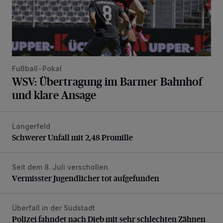
Fußball-Pokal
WSV: Übertragung im Barmer Bahnhof
und klare Ansage
Langerfeld
Schwerer Unfall mit 2,48 Promille
Schwerer Unfall mit 2,48 Promille
Seit dem 8. Juli verschollen
Vermisster Jugendlicher tot aufgefunden
Vermisster Jugendlicher tot aufgefunden
Überfall in der Südstadt
Polizei fahndet nach Dieb mit sehr schlechten Zähnen
Polizei fahndet nach Dieb mit sehr schlechten Zähnen