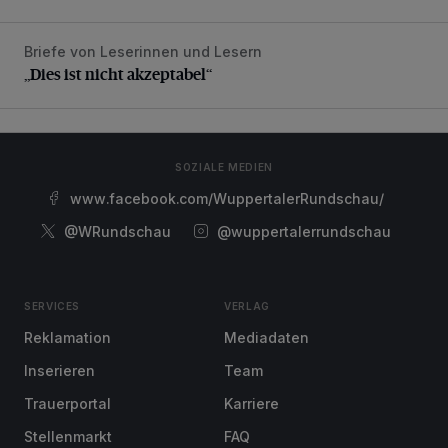
Briefe von Leserinnen und Lesern
„Dies ist nicht akzeptabel“
„Dies ist nicht akzeptabel“
SOZIALE MEDIEN
www.facebook.com/WuppertalerRundschau/
@WRundschau
@wuppertalerrundschau
SERVICES
VERLAG
Reklamation
Mediadaten
Inserieren
Team
Trauerportal
Karriere
Stellenmarkt
FAQ