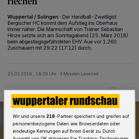
riechen
Wuppertal / Solingen
·
Der Handball-Zweitligist
Bergischer HC kommt dem Aufstieg ins Oberhaus
immer näher. Die Mannschaft von Trainer Sebastian
Hinze setzte sich am Sonntagabend (25. März 2018)
beim abgestiegsgefährdeten EHV Aue vor 1.260
Zuschauern mit 29:22 (17:12) durch.
25.03.2018 , 18:29 Uhr
3 Minuten Lesezeit
Wir und unsere
218
-Partner speichern und greifen auf
personenbezogene Daten wie Browserdaten oder
eindeutige Kennungen auf Ihrem Gerät zu. Durch
Auswahl von OK aktivieren Sie Tracking-Technologien