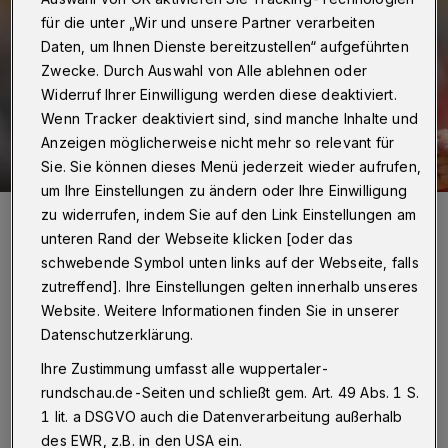
für die unter „Wir und unsere Partner verarbeiten
Daten, um Ihnen Dienste bereitzustellen“ aufgeführten
Zwecke. Durch Auswahl von Alle ablehnen oder
Widerruf Ihrer Einwilligung werden diese deaktiviert.
Wenn Tracker deaktiviert sind, sind manche Inhalte und
Anzeigen möglicherweise nicht mehr so relevant für
Sie. Sie können dieses Menü jederzeit wieder aufrufen,
um Ihre Einstellungen zu ändern oder Ihre Einwilligung
Arnor Gunnarsson (Archivbild).
zu widerrufen, indem Sie auf den Link Einstellungen am
Foto: Dirk Freund
unteren Rand der Webseite klicken [oder das
schwebende Symbol unten links auf der Webseite, falls
zutreffend]. Ihre Einstellungen gelten innerhalb unseres
Website. Weitere Informationen finden Sie in unserer
Datenschutzerklärung.
Von Jörn Koldehoff und Thomas Schulz
Ihre Zustimmung umfasst alle wuppertaler-
rundschau.de-Seiten und schließt gem. Art. 49 Abs. 1 S.
Z
1 lit. a DSGVO auch die Datenverarbeitung außerhalb
ehn Spieltage vor dem Saisonende hat
des EWR, z.B. in den USA ein.