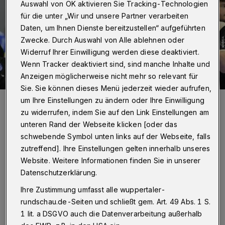
Auswahl von OK aktivieren Sie Tracking-Technologien
für die unter „Wir und unsere Partner verarbeiten
Daten, um Ihnen Dienste bereitzustellen“ aufgeführten
Zwecke. Durch Auswahl von Alle ablehnen oder
Widerruf Ihrer Einwilligung werden diese deaktiviert.
Wenn Tracker deaktiviert sind, sind manche Inhalte und
Anzeigen möglicherweise nicht mehr so relevant für
Sie. Sie können dieses Menü jederzeit wieder aufrufen,
Der BHC will am Donnerstag jubeln.
um Ihre Einstellungen zu ändern oder Ihre Einwilligung
Foto: Dirk Freund
zu widerrufen, indem Sie auf den Link Einstellungen am
unteren Rand der Webseite klicken [oder das
schwebende Symbol unten links auf der Webseite, falls
zutreffend]. Ihre Einstellungen gelten innerhalb unseres
Website. Weitere Informationen finden Sie in unserer
G
Datenschutzerklärung.
egen das Team aus Hessen haben die
Löwen am Sonntag (14. Dezember) in
Ihre Zustimmung umfasst alle wuppertaler-
rundschau.de-Seiten und schließt gem. Art. 49 Abs. 1 S.
der Kasseler Rothenbach-Halle um Punkte mit
1 lit. a DSGVO auch die Datenverarbeitung außerhalb
28:33 verloren. „Das kann taktisch ein ganz