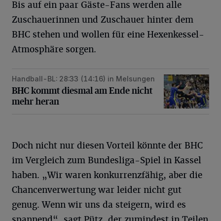
Bis auf ein paar Gäste-Fans werden alle
Zuschauerinnen und Zuschauer hinter dem
BHC stehen und wollen für eine Hexenkessel-
Atmosphäre sorgen.
Handball-BL: 28:33 (14:16) in Melsungen
BHC kommt diesmal am Ende nicht mehr heran
BHC kommt diesmal am Ende nicht
mehr heran
Doch nicht nur diesen Vorteil könnte der BHC
im Vergleich zum Bundesliga-Spiel in Kassel
haben. „Wir waren konkurrenzfähig, aber die
Chancenverwertung war leider nicht gut
genug. Wenn wir uns da steigern, wird es
spannend“, sagt Pütz, der zumindest in Teilen