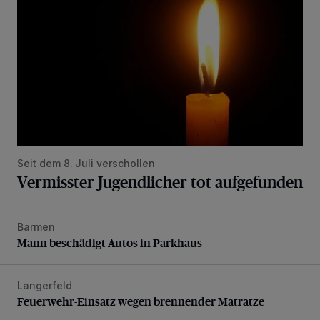
Seit dem 8. Juli verschollen
Vermisster Jugendlicher tot aufgefunden
Barmen
Mann beschädigt Autos in Parkhaus
Mann beschädigt Autos in Parkhaus
Langerfeld
Feuerwehr-Einsatz wegen brennender Matratze
Feuerwehr-Einsatz wegen brennender Matratze