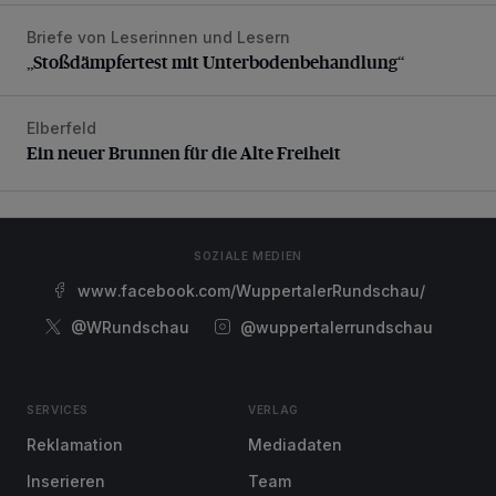
Briefe von Leserinnen und Lesern
„Stoßdämpfertest mit Unterbodenbehandlung“
„Stoßdämpfertest mit Unterbodenbehandlung“
Elberfeld
Ein neuer Brunnen für die Alte Freiheit
Ein neuer Brunnen für die Alte Freiheit
SOZIALE MEDIEN
www.facebook.com/WuppertalerRundschau/
@WRundschau
@wuppertalerrundschau
SERVICES
VERLAG
Reklamation
Mediadaten
Inserieren
Team