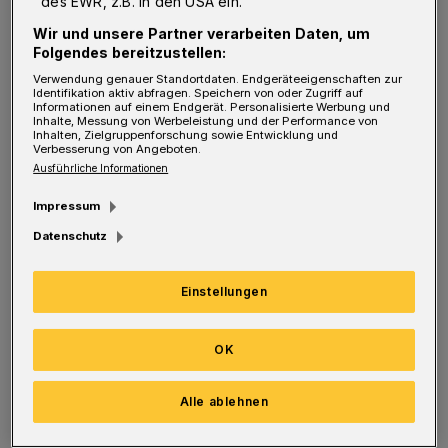
des EWR, z.B. in den USA ein.
anderes Spiel werden“, sagt Markus Pütz, der
Wir und unsere Partner verarbeiten Daten, um
sich mit seinem Trainer-Partner Arnor
Folgendes bereitzustellen:
Gunnarsson sehr auf die Herausforderung
Verwendung genauer Standortdaten. Endgeräteeigenschaften zur
Identifikation aktiv abfragen. Speichern von oder Zugriff auf
freut. „Es ist toll, dass wir zu Hause die
Informationen auf einem Endgerät. Personalisierte Werbung und
Inhalte, Messung von Werbeleistung und der Performance von
Inhalten, Zielgruppenforschung sowie Entwicklung und
Möglichkeit bekommen, ins Final Four
Verbesserung von Angeboten.
einzuziehen. Der Pokal ist ein anderer
Ausführliche Informationen
Wettbewerb als die Bundesliga. Wir werden
Impressum
alles auf der Platte lassen und wollen das Ding
Datenschutz
gewinnen.“
Einstellungen
Die Stimmen nach dem Spiel
BHC-Trainer Pütz: „Wir freuen uns auf Donnerstag“
BHC-Trainer Pütz: „Wir freuen uns
OK
auf Donnerstag“
Alle ablehnen
Wie sich das anfühlt, weiß Arnor Gunnarsson.