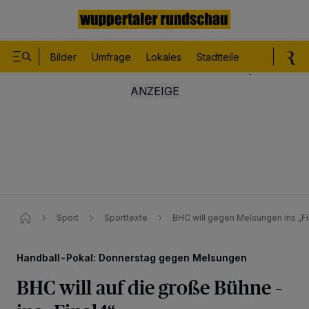
Bilder
Umfrage
Lokales
Stadtteile
Sport
Le
Sport
Sporttexte
BHC will gegen Melsungen ins „Fi
Handball-Pokal: Donnerstag gegen Melsungen
BHC will auf die große Bühne –