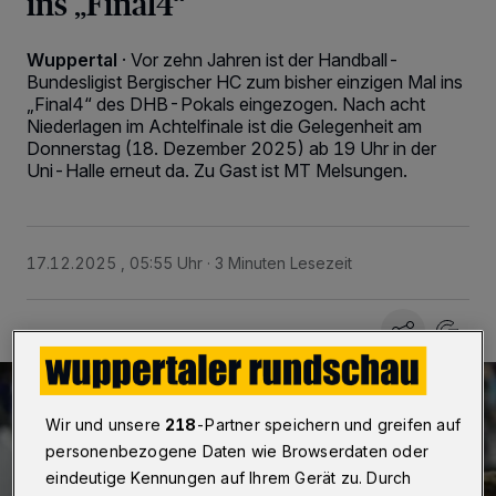
ins „Final4“
Wuppertal
·
Vor zehn Jahren ist der Handball-
Bundesligist Bergischer HC zum bisher einzigen Mal ins
„Final4“ des DHB-Pokals eingezogen. Nach acht
Niederlagen im Achtelfinale ist die Gelegenheit am
Donnerstag (18. Dezember 2025) ab 19 Uhr in der
Uni-Halle erneut da. Zu Gast ist MT Melsungen.
17.12.2025 , 05:55 Uhr
3 Minuten Lesezeit
Wir und unsere
218
-Partner speichern und greifen auf
personenbezogene Daten wie Browserdaten oder
eindeutige Kennungen auf Ihrem Gerät zu. Durch