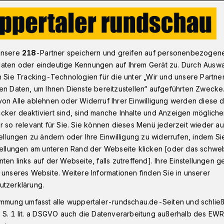
TV-Tanzschule Schäfer stark bei der „Dance4Fans EM 2023“
unsere
218
-Partner speichern und greifen auf personenbezogen
aten oder eindeutige Kennungen auf Ihrem Gerät zu. Durch Ausw
n Sie Tracking-Technologien für die unter „Wir und unsere Partne
en Daten, um Ihnen Dienste bereitzustellen“ aufgeführten Zwecke
 EM 2023“:
on Alle ablehnen oder Widerruf Ihrer Einwilligung werden diese de
cker deaktiviert sind, sind manche Inhalte und Anzeigen möglich
 dem Treppchen
r so relevant für Sie. Sie können dieses Menü jederzeit wieder au
tellungen zu ändern oder Ihre Einwilligung zu widerrufen, indem Si
stellungen am unteren Rand der Webseite klicken [oder das schw
ten links auf der Webseite, falls zutreffend]. Ihre Einstellungen g
r ADTV-Tanzschule Schäfer hat bei der
 unseres Website. Weitere Informationen finden Sie in unserer
schaft 2023“ im Saarland fünf Pokale
utzerklärung.
immung umfasst alle wuppertaler-rundschau.de-Seiten und schließt
 S. 1 lit. a DSGVO auch die Datenverarbeitung außerhalb des EWR, 