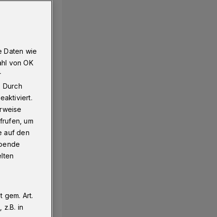
e Daten wie
ahl von OK
r
. Durch
aktiviert.
erweise
frufen, um
e auf den
ebende
elten
 gem. Art.
z.B. in