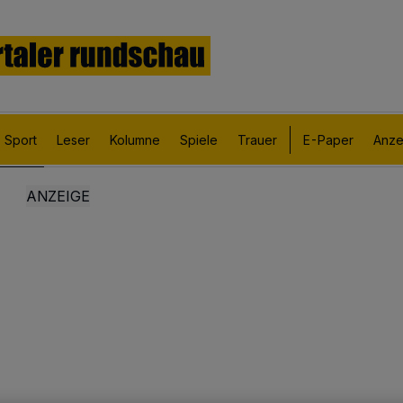
Sport
Leser
Kolumne
Spiele
Trauer
E-Paper
Anze