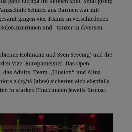
us ganz Europa im Bereich Solo, Smallgroup
Tanzschule Schäfer aus Barmen war mit
sgesamt gingen vier Teams in verschiedenen
 Solotänzerinnen und -tänzer in diversen
abienne Hohmann und Sven Sevenig) und die
rden Vize-Europameister. Das Open-
 das Adults-Team „Illusion“ und Alina
niors 2 (15/16 Jahre) sicherten sich ebenfalls
en in starken Finalrunden jeweils Bronze.