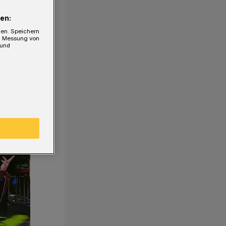
en:
gen. Speichern
e, Messung von
 und