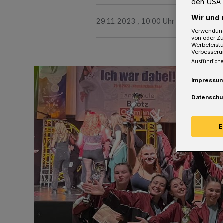
den USA 
Wir und 
29.11.2023 , 10:00 Uhr
Eine Minute 
Verwendung
von oder Zu
Werbeleist
Verbesseru
Ausführliche
Impressu
Datenschu
E