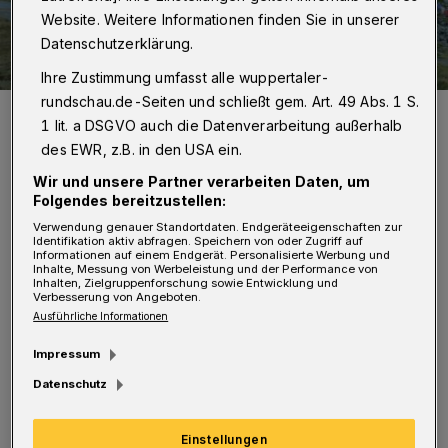
Website. Weitere Informationen finden Sie in unserer
Datenschutzerklärung.
Ihre Zustimmung umfasst alle wuppertaler-
rundschau.de-Seiten und schließt gem. Art. 49 Abs. 1 S.
Die Elberfelder Hütte vor dem „Keeskopf“. Die drei „Klammerköpfe“
1 lit. a DSGVO auch die Datenverarbeitung außerhalb
(3.155 Meter) und der „Rote Knopf“ (3.281 Meter) sind alpinistisch
die attraktivsten Kletterziele.
des EWR, z.B. in den USA ein.
Foto: Andreas Schlenkhoff
Wir und unsere Partner verarbeiten Daten, um
Folgendes bereitzustellen:
Verwendung genauer Standortdaten. Endgeräteeigenschaften zur
Identifikation aktiv abfragen. Speichern von oder Zugriff auf
Informationen auf einem Endgerät. Personalisierte Werbung und
Inhalte, Messung von Werbeleistung und der Performance von
I
Inhalten, Zielgruppenforschung sowie Entwicklung und
n Wuppertal hat der Deutsche Alpenverein
Verbesserung von Angeboten.
Ausführliche Informationen
(DAV) über 5.000 Mitglieder. Dem Verein
gehört seit 1928 die "Elberfelder Hütte" auf
Impressum
2.243 Metern Höhe im Nationalpark Hohe
Datenschutz
Tauern in Österreich. Dort gibt es jetzt
Naturprobleme: Durch den Rückgang der
Einstellungen