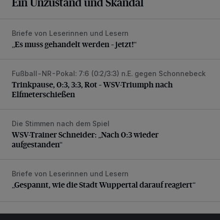
Ein Unzustand und Skandal
Briefe von Leserinnen und Lesern
„Es muss gehandelt werden – jetzt!“
„Es muss gehandelt werden – jetzt!“
Fußball-NR-Pokal: 7:6 (0:2/3:3) n.E. gegen Schonnebeck
Trinkpause, 0:3, 3:3, Rot – WSV-Triumph nach Elfmetersc
Trinkpause, 0:3, 3:3, Rot – WSV-Triumph nach
Elfmeterschießen
Die Stimmen nach dem Spiel
WSV-Trainer Schneider: „Nach 0:3 wieder aufgestanden“
WSV-Trainer Schneider: „Nach 0:3 wieder
aufgestanden“
Briefe von Leserinnen und Lesern
„Gespannt, wie die Stadt Wuppertal darauf reagiert“
„Gespannt, wie die Stadt Wuppertal darauf reagiert“