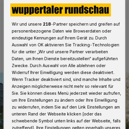
Wuppertal
·
Im höchsten Haus von Elberfeld, der
"Elberfelder Hütte" in den Hohen Tauern, steht die
Wasserkraftanlage nach Starkregen auf dem
Trockenen. Ein Neubau kostet rund 250.000 Euro.
Wir und unsere
218
-Partner speichern und greifen auf
personenbezogene Daten wie Browserdaten oder
eindeutige Kennungen auf Ihrem Gerät zu. Durch
Auswahl von OK aktivieren Sie Tracking-Technologien
03.04.2018 , 19:30 Uhr
Eine Minute Lesezeit
für die unter „Wir und unsere Partner verarbeiten
Daten, um Ihnen Dienste bereitzustellen“ aufgeführten
Zwecke. Durch Auswahl von Alle ablehnen oder
Widerruf Ihrer Einwilligung werden diese deaktiviert.
Wenn Tracker deaktiviert sind, sind manche Inhalte und
Anzeigen möglicherweise nicht mehr so relevant für
Sie. Sie können dieses Menü jederzeit wieder aufrufen,
um Ihre Einstellungen zu ändern oder Ihre Einwilligung
zu widerrufen, indem Sie auf den Link Einstellungen am
unteren Rand der Webseite klicken [oder das
schwebende Symbol unten links auf der Webseite, falls
zutreffend]. Ihre Einstellungen gelten innerhalb unseres