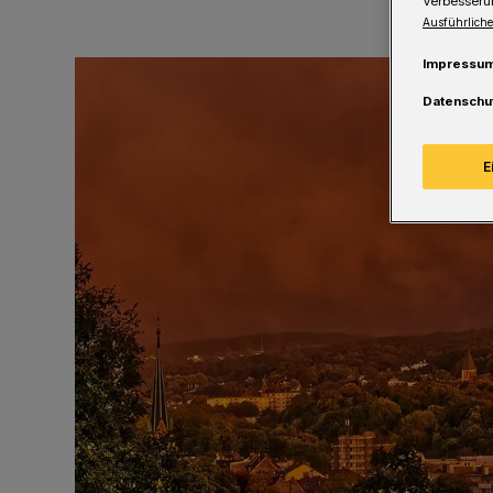
Verbesseru
Ausführliche
Impressu
Datenschu
E