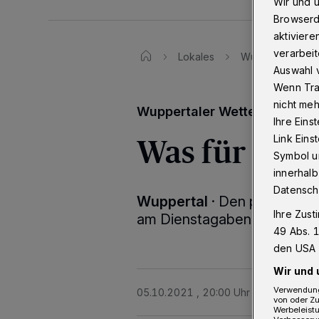
Wir und 
Browserd
aktiviere
verarbeit
Lokales
Wuppertaler Wett
Auswahl v
Wenn Tra
nicht meh
Wuppertaler Wetter
Ihre Eins
Was für ein 
Link Ein
Symbol un
innerhalb
Datensch
Wuppertal
·
Den phantasti
Ihre Zust
am Dienstagabend (5. Okt
49 Abs. 1
den USA 
Wir und 
Verwendung
05.10.2021 , 20:00 Uhr
Eine Minute 
von oder Zu
Werbeleist