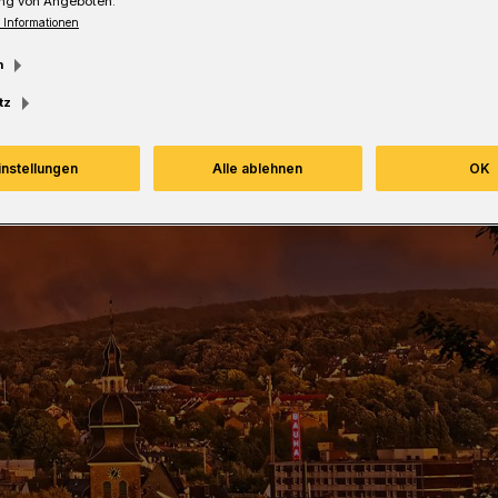
ng von Angeboten.
 Informationen
m
tz
instellungen
Alle ablehnen
OK