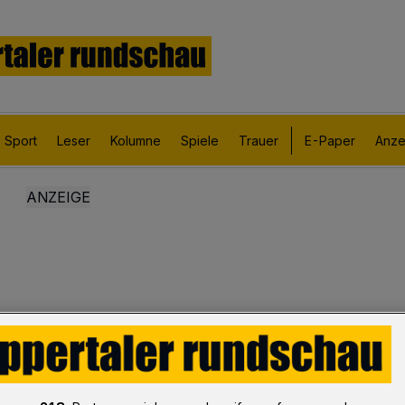
Sport
Leser
Kolumne
Spiele
Trauer
E-Paper
Anze