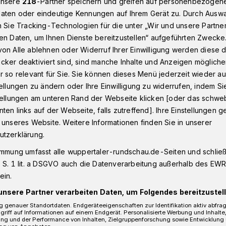
unsere
218
-Partner speichern und greifen auf personenbezogen
aten oder eindeutige Kennungen auf Ihrem Gerät zu. Durch Ausw
n Sie Tracking-Technologien für die unter „Wir und unsere Partne
en Daten, um Ihnen Dienste bereitzustellen“ aufgeführten Zwecke
er: Was für ein Schauspiel!
on Alle ablehnen oder Widerruf Ihrer Einwilligung werden diese de
cker deaktiviert sind, sind manche Inhalte und Anzeigen möglich
r so relevant für Sie. Sie können dieses Menü jederzeit wieder au
tellungen zu ändern oder Ihre Einwilligung zu widerrufen, indem Si
Schauspiel!
stellungen am unteren Rand der Webseite klicken [oder das schw
ten links auf der Webseite, falls zutreffend]. Ihre Einstellungen g
 unseres Website. Weitere Informationen finden Sie in unserer
utzerklärung.
schen Sonnenuntergang hat Peter Döpper
immung umfasst alle wuppertaler-rundschau.de-Seiten und schließt
ober 2021) aufgenommen.
 S. 1 lit. a DSGVO auch die Datenverarbeitung außerhalb des EWR, 
ein.
unsere Partner verarbeiten Daten, um Folgendes bereitzustell
 genauer Standortdaten. Endgeräteeigenschaften zur Identifikation aktiv abfra
Lesezeit
griff auf Informationen auf einem Endgerät. Personalisierte Werbung und Inhalt
ung und der Performance von Inhalten, Zielgruppenforschung sowie Entwicklung