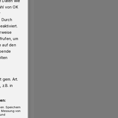
e Daten wie
ahl von OK
r
. Durch
aktiviert.
erweise
frufen, um
e auf den
ebende
elten
 gem. Art.
z.B. in
en:
gen. Speichern
e, Messung von
 und