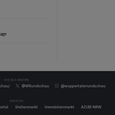
sage
sage
SOZIALE MEDIEN
chau/
@WRundschau
@wuppertalerrundschau
SERVICES
ortal
Stellenmarkt
Immobilienmarkt
AZUBI NRW