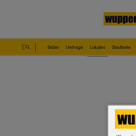
Bilder
Umfrage
Lokales
Stadtteile