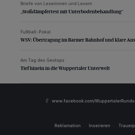
Briefe von Leserinnen und Lesern
„Stoßdämpfertest mit Unterbodenbehandlung“
„Stoßdämpfertest mit Unterbodenbehandlung“
Fußball-Pokal
WSV: Übertragung im Barmer Bahnhof und klare An
WSV: Übertragung im Barmer Bahnhof und klare An
Am Tag des Geotops
Tief hinein in die Wuppertaler Unterwelt
Tief hinein in die Wuppertaler Unterwelt
www.facebook.com/WuppertalerRunds
Reklamation
Inserieren
Trauerp