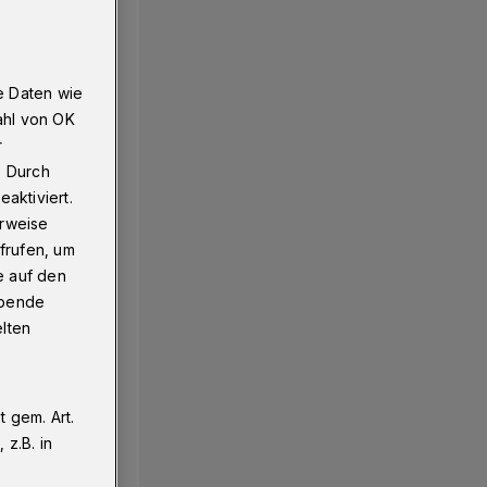
e Daten wie
ahl von OK
r
. Durch
aktiviert.
erweise
frufen, um
e auf den
ebende
elten
 gem. Art.
z.B. in