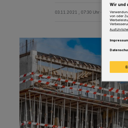
Wir und 
03.11.2021 , 07:30 Uhr
Eine Minute L
Verwendung
von oder Zu
Werbeleist
Verbesseru
Ausführliche
Impressu
Datenschu
E