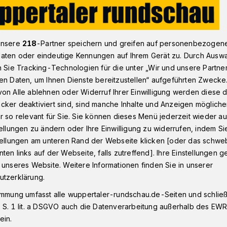
 und FDP: „Mindestens 1.000 Wohneinheiten im Jahr“
unsere
218
-Partner speichern und greifen auf personenbezogen
aten oder eindeutige Kennungen auf Ihrem Gerät zu. Durch Ausw
n Sie Tracking-Technologien für die unter „Wir und unsere Partne
en Daten, um Ihnen Dienste bereitzustellen“ aufgeführten Zwecke
on Alle ablehnen oder Widerruf Ihrer Einwilligung werden diese de
 1.000
cker deaktiviert sind, sind manche Inhalte und Anzeigen möglich
r so relevant für Sie. Sie können dieses Menü jederzeit wieder au
en im Jahr“
tellungen zu ändern oder Ihre Einwilligung zu widerrufen, indem Si
stellungen am unteren Rand der Webseite klicken [oder das schw
ten links auf der Webseite, falls zutreffend]. Ihre Einstellungen g
 unseres Website. Weitere Informationen finden Sie in unserer
onen der SPD und der FDP wollen die
utzerklärung.
ppertal ankurbeln. Sie haben deshalb
immung umfasst alle wuppertaler-rundschau.de-Seiten und schließt
ntrag in die Gremien eingebracht.
 S. 1 lit. a DSGVO auch die Datenverarbeitung außerhalb des EWR, 
ein.