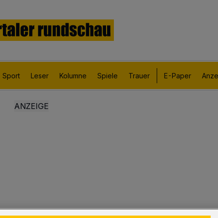
Sport
Leser
Kolumne
Spiele
Trauer
E-Paper
Anze