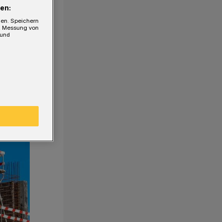
en:
gen. Speichern
e, Messung von
 und