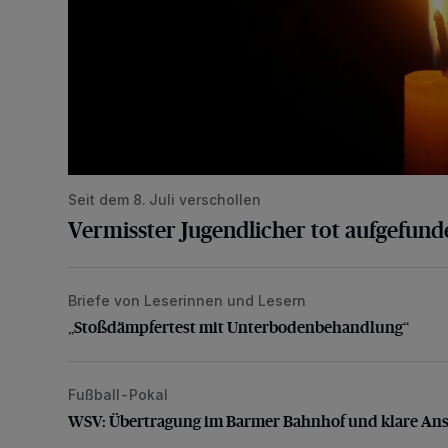
Seit dem 8. Juli verschollen
Vermisster Jugendlicher tot aufgefund
Briefe von Leserinnen und Lesern
„Stoßdämpfertest mit Unterbodenbehandlung“
„Stoßdämpfertest mit Unterbodenbehandlung“
Fußball-Pokal
WSV: Übertragung im Barmer Bahnhof und klare An
WSV: Übertragung im Barmer Bahnhof und klare An