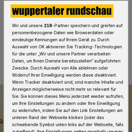
und Alt
Wuppertal
·
Der Wuppertaler Bundestagsabgeordnete
Helge Lindh (SPD) veranstaltet am Dienstag (21. Juli
Wir und unsere
218
-Partner speichern und greifen auf
2020) von 9 bis 11 Uhr einen offenen Dialog auf dem
personenbezogene Daten wie Browserdaten oder
Johannes-Rau-Platz in Barmen.
eindeutige Kennungen auf Ihrem Gerät zu. Durch
Auswahl von OK aktivieren Sie Tracking-Technologien
für die unter „Wir und unsere Partner verarbeiten
16.07.2020 , 07:00 Uhr
Eine Minute Lesezeit
Daten, um Ihnen Dienste bereitzustellen“ aufgeführten
Zwecke. Durch Auswahl von Alle ablehnen oder
Widerruf Ihrer Einwilligung werden diese deaktiviert.
Wenn Tracker deaktiviert sind, sind manche Inhalte und
Anzeigen möglicherweise nicht mehr so relevant für
Sie. Sie können dieses Menü jederzeit wieder aufrufen,
um Ihre Einstellungen zu ändern oder Ihre Einwilligung
zu widerrufen, indem Sie auf den Link Einstellungen am
unteren Rand der Webseite klicken [oder das
schwebende Symbol unten links auf der Webseite, falls
zutreffend]. Ihre Einstellungen gelten innerhalb unseres