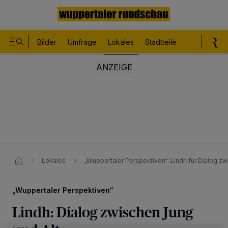
Bilder
Umfrage
Lokales
Stadtteile
Sport
Le
Lokales
„Wuppertaler Perspektiven“: Lindh für Dialog zw
„Wuppertaler Perspektiven“
Lindh: Dialog zwischen Jung