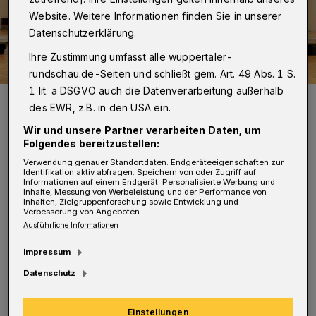
Website. Weitere Informationen finden Sie in unserer
Datenschutzerklärung.
Ihre Zustimmung umfasst alle wuppertaler-
rundschau.de-Seiten und schließt gem. Art. 49 Abs. 1 S.
1 lit. a DSGVO auch die Datenverarbeitung außerhalb
Helge Lindh (Li.) mit Martin Schulz bei einer Diskussion in
des EWR, z.B. in den USA ein.
Wuppertal..
Foto: Jan Turek
Wir und unsere Partner verarbeiten Daten, um
Folgendes bereitzustellen:
Verwendung genauer Standortdaten. Endgeräteeigenschaften zur
Identifikation aktiv abfragen. Speichern von oder Zugriff auf
Informationen auf einem Endgerät. Personalisierte Werbung und
Inhalte, Messung von Werbeleistung und der Performance von
V
Inhalten, Zielgruppenforschung sowie Entwicklung und
Verbesserung von Angeboten.
ertreterinnen und Vertreter der jungen
Ausführliche Informationen
und älteren Generation wollen über ihre
Impressum
Perspektiven zum Zusammenleben in
Datenschutz
Wuppertal, ihr Erleben der Corona-Krise und
die Auswirkungen der Bundespolitik auf den
Einstellungen