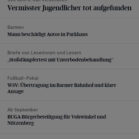
Vermisster Jugendlicher tot aufgefunden
Barmen
Mann beschädigt Autos in Parkhaus
Mann beschädigt Autos in Parkhaus
Briefe von Leserinnen und Lesern
„Stoßdämpfertest mit Unterbodenbehandlung“
„Stoßdämpfertest mit Unterbodenbehandlung“
Fußball-Pokal
WSV: Übertragung im Barmer Bahnhof und klare Ansage
WSV: Übertragung im Barmer Bahnhof und klare
Ansage
Ab September
BUGA-Bürgerbeteiligung für Vohwinkel und Nützenberg
BUGA-Bürgerbeteiligung für Vohwinkel und
Nützenberg