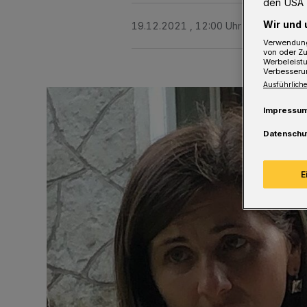
den USA 
Wir und 
19.12.2021 , 12:00 Uhr
2 Minuten Le
Verwendung
von oder Zu
Werbeleist
Verbesseru
Ausführliche
Impressu
Datenschu
E