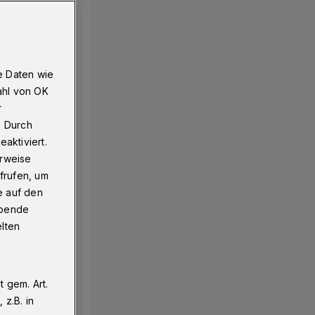
e Daten wie
ahl von OK
r
. Durch
aktiviert.
erweise
frufen, um
e auf den
ebende
elten
 gem. Art.
z.B. in