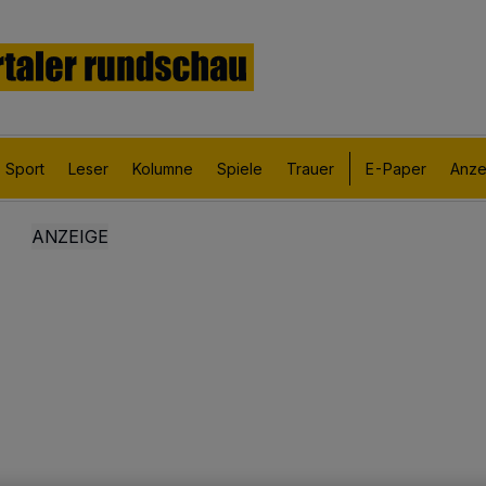
Sport
Leser
Kolumne
Spiele
Trauer
E-Paper
Anze