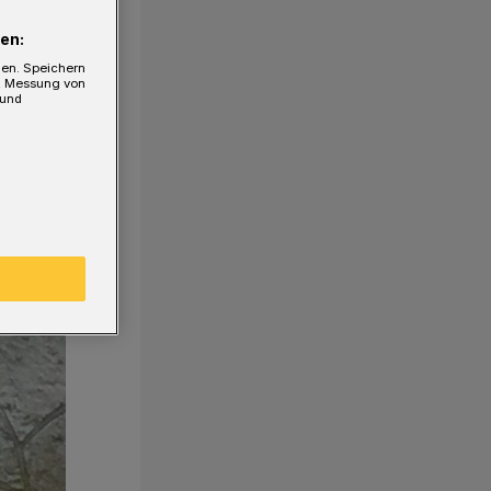
en:
gen. Speichern
e, Messung von
 und