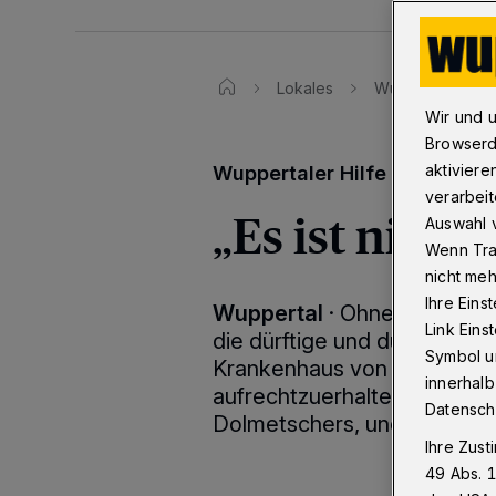
Lokales
Wuppertaler Hilf
Wir und 
Browserd
aktiviere
Wuppertaler Hilfe für die W
verarbeit
„Es ist nich
Auswahl v
Wenn Tra
nicht meh
Ihre Eins
Wuppertal
·
Ohne den Wupp
Link Ein
die dürftige und durch Cor
Symbol un
Krankenhaus von Butschatsc
innerhalb
aufrechtzuerhalten. Auch N
Datensch
Dolmetschers, und ihr Sohn 
Ihre Zust
49 Abs. 1