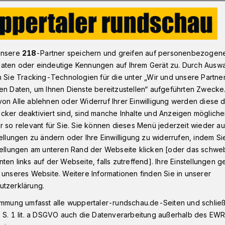
e für die West-Ukraine: „Es ist nicht besser geworden“
unsere
218
-Partner speichern und greifen auf personenbezogen
aten oder eindeutige Kennungen auf Ihrem Gerät zu. Durch Ausw
n Sie Tracking-Technologien für die unter „Wir und unsere Partne
est-Ukraine
en Daten, um Ihnen Dienste bereitzustellen“ aufgeführten Zwecke
t besser geworden“
on Alle ablehnen oder Widerruf Ihrer Einwilligung werden diese de
cker deaktiviert sind, sind manche Inhalte und Anzeigen möglich
r so relevant für Sie. Sie können dieses Menü jederzeit wieder au
tellungen zu ändern oder Ihre Einwilligung zu widerrufen, indem Si
ertaler Verein „Mensch zu Mensch“ wäre
stellungen am unteren Rand der Webseite klicken [oder das schw
ona belastete Medizin-Versorgung im
ten links auf der Webseite, falls zutreffend]. Ihre Einstellungen g
h in der West-Ukraine nicht
 unseres Website. Weitere Informationen finden Sie in unserer
adja, die Frau des Ex-Vereins-
utzerklärung.
Matthäus, brauchen Hilfe.
immung umfasst alle wuppertaler-rundschau.de-Seiten und schließt
 S. 1 lit. a DSGVO auch die Datenverarbeitung außerhalb des EWR, 